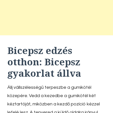
Bicepsz edzés
otthon:
Bicepsz
gyakorlat állva
Állj vállszélességű terpeszbe a gumikötél
közepére. Vedd a kezedbe a gumikötél két
kéztartóját, miközben a kezdő pozíció kézzel
lefelé lesz. A tenyered a küldő oldalra irányul,