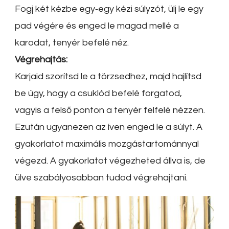
Fogj két kézbe egy‐egy kézi súlyzót, ülj le egy
pad végére és enged le magad mellé a
karodat, tenyér befelé néz.
Végrehajtás:
Karjaid szorítsd le a törzsedhez, majd hajlítsd
be úgy, hogy a csuklód befelé forgatod,
vagyis a felső ponton a tenyér felfelé nézzen.
Ezután ugyanezen az íven enged le a súlyt. A
gyakorlatot maximális mozgástartománnyal
végezd. A gyakorlatot végezheted állva is, de
ülve szabályosabban tudod végrehajtani.