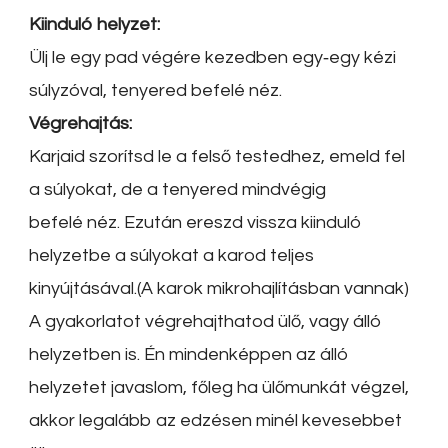
Kiinduló helyzet:
Ülj le egy pad végére kezedben egy‐egy kézi
súlyzóval, tenyered befelé néz.
Végrehajtás:
Karjaid szorítsd le a felső testedhez, emeld fel
a súlyokat, de a tenyered mindvégig
befelé néz. Ezután ereszd vissza kiinduló
helyzetbe a súlyokat a karod teljes
kinyújtásával.(A karok mikrohajlításban vannak)
A gyakorlatot végrehajthatod ülő, vagy álló
helyzetben is. Én mindenképpen az álló
helyzetet javaslom, főleg ha ülőmunkát végzel,
akkor legalább az edzésen minél kevesebbet