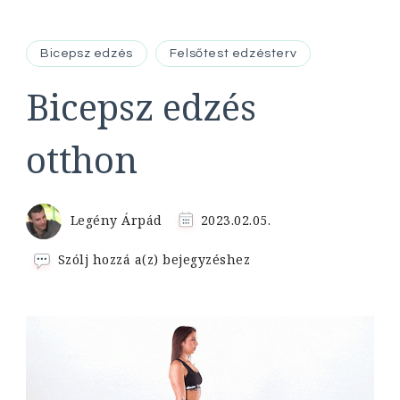
Bicepsz edzés
Felsőtest edzésterv
Bicepsz edzés
otthon
Legény Árpád
2023.02.05.
Bicepsz
Szólj hozzá a(z)
bejegyzéshez
edzés
otthon