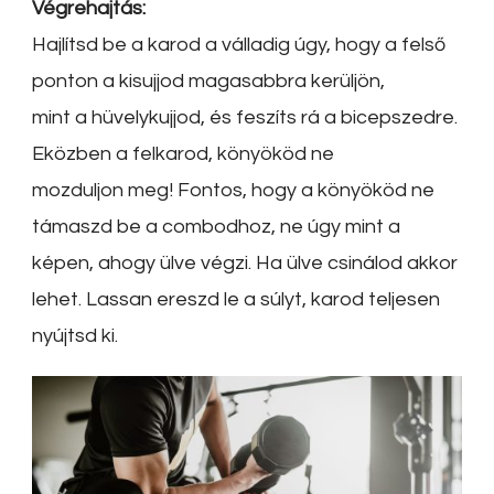
Végrehajtás:
Hajlítsd be a karod a válladig úgy, hogy a felső
ponton a kisujjod magasabbra kerüljön,
mint a hüvelykujjod, és feszíts rá a bicepszedre.
Eközben a felkarod, könyököd ne
mozduljon meg! Fontos, hogy a könyököd ne
támaszd be a combodhoz, ne úgy mint a
képen, ahogy ülve végzi. Ha ülve csinálod akkor
lehet. Lassan ereszd le a súlyt, karod teljesen
nyújtsd ki.