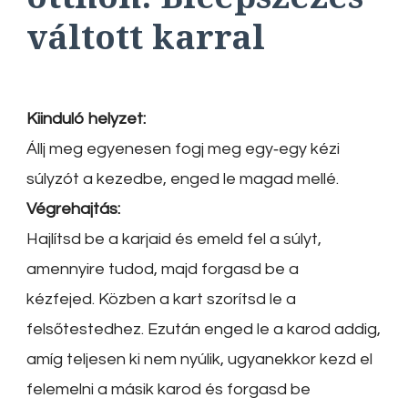
váltott karral
Kiinduló helyzet:
Állj meg egyenesen fogj meg egy‐egy kézi
súlyzót a kezedbe, enged le magad mellé.
Végrehajtás:
Hajlítsd be a karjaid és emeld fel a súlyt,
amennyire tudod, majd forgasd be a
kézfejed. Közben a kart szorítsd le a
felsőtestedhez. Ezután enged le a karod addig,
amíg teljesen ki nem nyúlik, ugyanekkor kezd el
felemelni a másik karod és forgasd be