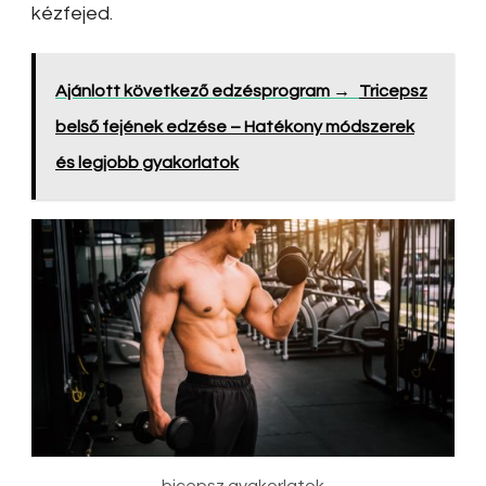
kézfejed.
Ajánlott következő edzésprogram →
Tricepsz
belső fejének edzése – Hatékony módszerek
és legjobb gyakorlatok