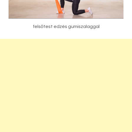
felsőtest edzés gumiszalaggal