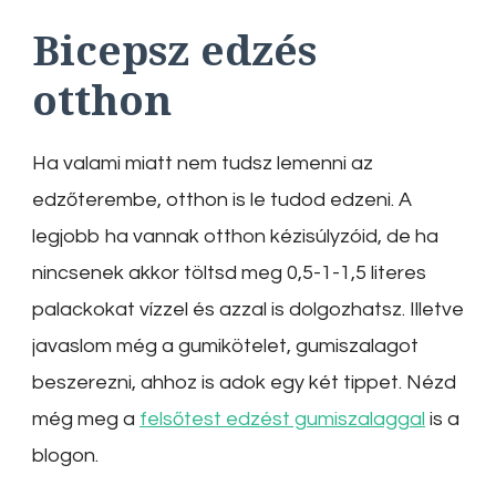
Bicepsz edzés
otthon
Ha valami miatt nem tudsz lemenni az
edzőterembe, otthon is le tudod edzeni. A
legjobb ha vannak otthon kézisúlyzóid, de ha
nincsenek akkor töltsd meg 0,5-1-1,5 literes
palackokat vízzel és azzal is dolgozhatsz. Illetve
javaslom még a gumikötelet, gumiszalagot
beszerezni, ahhoz is adok egy két tippet. Nézd
még meg a
felsőtest edzést gumiszalaggal
is a
blogon.