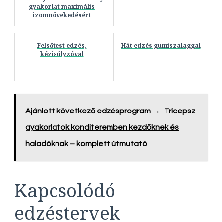
gyakorlat maximális
izomnövekedésért
Felsőtest edzés,
Hát edzés gumiszalaggal
kézisúlyzóval
Ajánlott következő edzésprogram →
Tricepsz
gyakorlatok konditeremben kezdőknek és
haladóknak – komplett útmutató
Kapcsolódó
edzéstervek