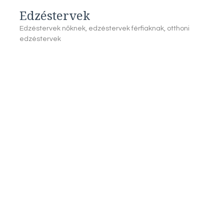
Edzéstervek
Edzéstervek nőknek, edzéstervek férfiaknak, otthoni
edzéstervek