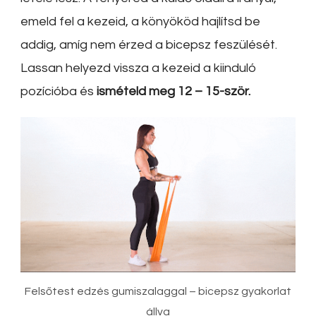
emeld fel a kezeid, a könyököd hajlítsd be
addig, amíg nem érzed a bicepsz feszülését.
Lassan helyezd vissza a kezeid a kiinduló
pozícióba és
ismételd meg 12 – 15-ször.
Felsőtest edzés gumiszalaggal – bicepsz gyakorlat
állva