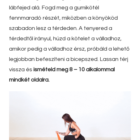
lábfejed alá. Fogd meg a gumikötél
fennmaradó részét, miközben a könyököd
szabadon lesz a térdeden. A tenyered a
térdedtől irányul, húzd a kötelet a válladhoz,
amikor pedig a válladhoz érsz, próbáld a lehető
legjobban befeszíteni a bicepszed. Lassan térj
vissza és
ismételd meg 8 – 10 alkalommal
mindkét oldalra.