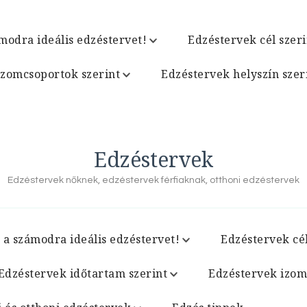
modra ideális edzéstervet!
Edzéstervek cél szeri
izomcsoportok szerint
Edzéstervek helyszín szer
Edzéstervek
Edzéstervek nőknek, edzéstervek férfiaknak, otthoni edzéstervek
 a számodra ideális edzéstervet!
Edzéstervek cél
Edzéstervek időtartam szerint
Edzéstervek izom