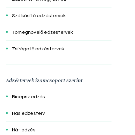
Szálkásító edzéstervek
Tömegnövelő edzéstervek
Zsírégető edzéstervek
Edzéstervek izomcsoport szerint
Bicepsz edzés
Has edzésterv
Hát edzés