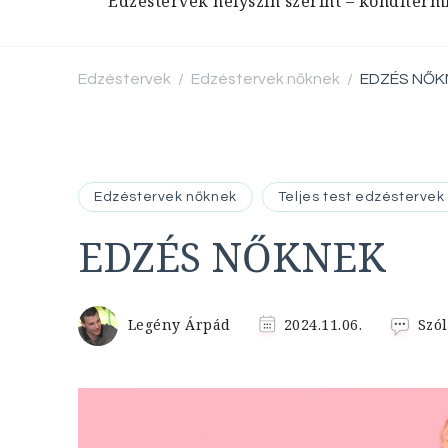
Edzéstervek helyszín szerint – konditerm
Edzéstervek
Edzéstervek nőknek
EDZÉS NŐK
/
/
Edzéstervek nőknek
Teljes test edzéstervek
EDZÉS NŐKNEK
Legény Árpád
2024.11.06.
Szól