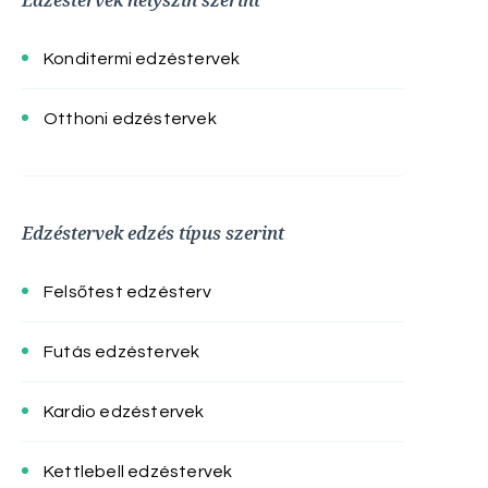
Edzéstervek helyszín szerint
Konditermi edzéstervek
Otthoni edzéstervek
Edzéstervek edzés típus szerint
Felsőtest edzésterv
Futás edzéstervek
Kardio edzéstervek
Kettlebell edzéstervek