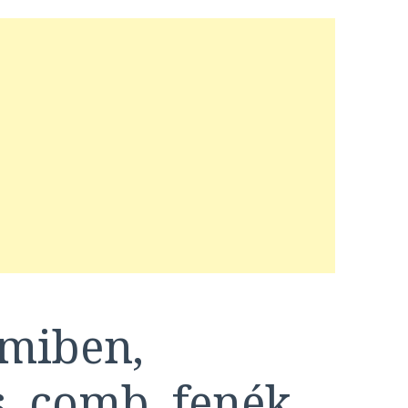
miben,
, comb, fenék