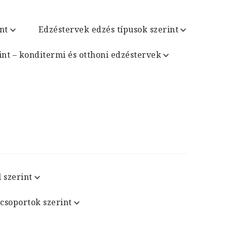
nt
Edzéstervek edzés típusok szerint
int – konditermi és otthoni edzéstervek
 szerint
csoportok szerint