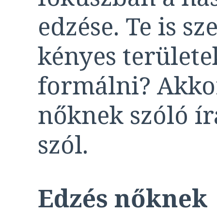
edzése. Te is sz
kényes területe
formálni? Akko
nőknek szóló í
szól.
Edzés nőknek