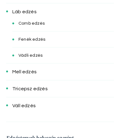
Láb edzés
Comb edzés
Fenék edzés
Vádli edzés
Mell edzés
Tricepsz edzés
Váll edzés