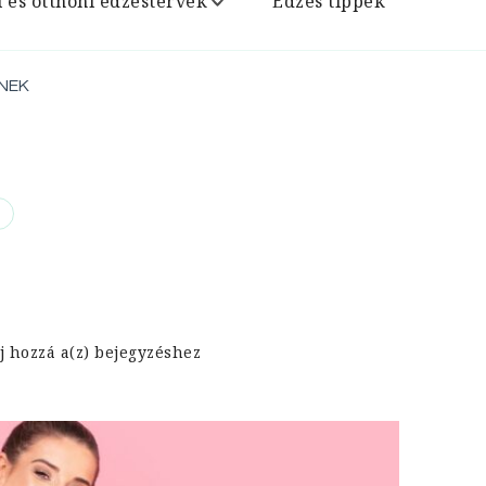
i és otthoni edzéstervek
Edzés tippek
NEK
EDZÉS
j hozzá a(z)
bejegyzéshez
NŐKNEK