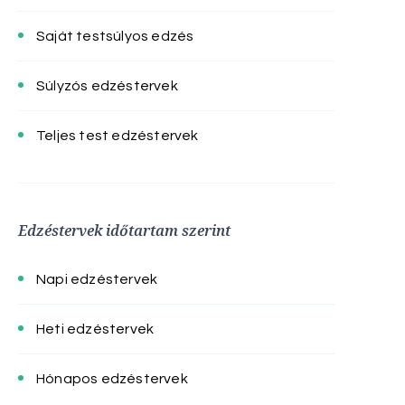
Saját testsúlyos edzés
Súlyzós edzéstervek
Teljes test edzéstervek
Edzéstervek időtartam szerint
Napi edzéstervek
Heti edzéstervek
Hónapos edzéstervek