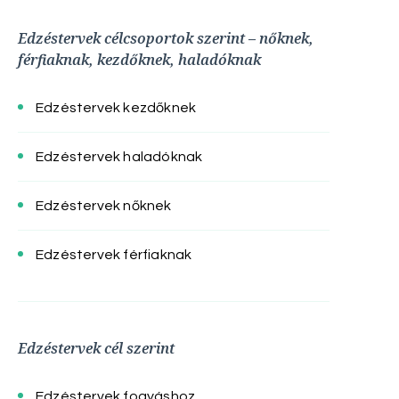
Edzéstervek célcsoportok szerint – nőknek,
férfiaknak, kezdőknek, haladóknak
Edzéstervek kezdőknek
Edzéstervek haladóknak
Edzéstervek nőknek
Edzéstervek férfiaknak
Edzéstervek cél szerint
Edzéstervek fogyáshoz