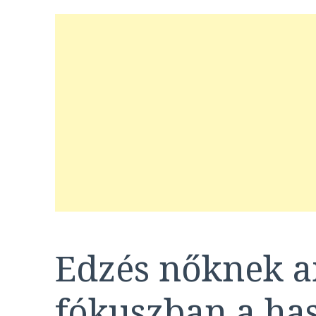
Edzés nőknek a
fókuszban a has