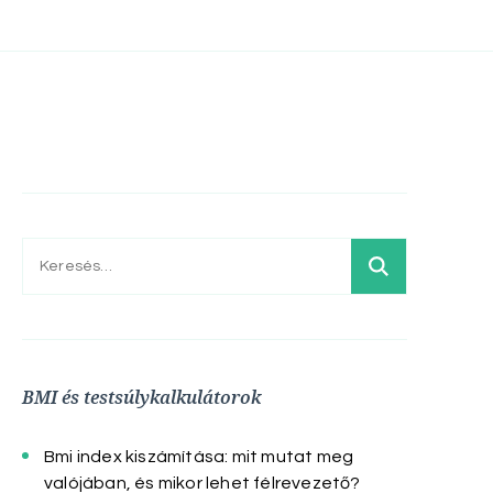
Keresés:
BMI és testsúlykalkulátorok
Bmi index kiszámítása: mit mutat meg
valójában, és mikor lehet félrevezető?