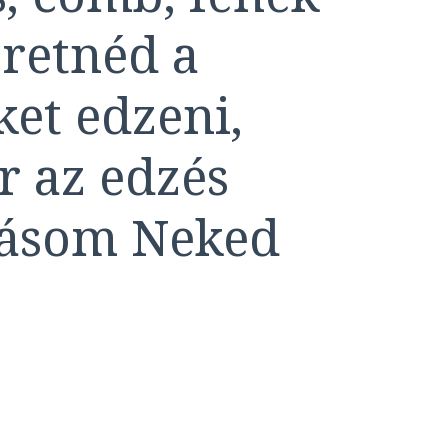
eretnéd a
ket edzeni,
r az edzés
rásom Neked