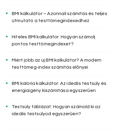
BMI kalkulátor – Azonnali számítás és teljes
útmutató a testtömegindexedhez
Hiteles BMI kalkulátor: Hogyan számolj
pontos testtömegindexet?
Miért jobb az új BMI kalkulátor? A modern
testtömeg-index számítás előnyei
BMI kalória kalkulátor: Az ideális testsúly és
energiaigény kiszámítása egyszerűen
Testsúly táblázat: Hogyan számold ki az
ideális testsúlyod egyszerűen?