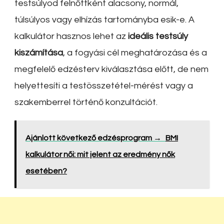
testsúlyod felnőttként alacsony, normál,
túlsúlyos vagy elhízás tartományba esik-e. A
kalkulátor hasznos lehet az
ideális testsúly
kiszámítása
, a fogyási cél meghatározása és a
megfelelő edzésterv kiválasztása előtt, de nem
helyettesíti a testösszetétel-mérést vagy a
szakemberrel történő konzultációt.
Ajánlott következő edzésprogram →
BMI
kalkulátor női: mit jelent az eredmény nők
esetében?