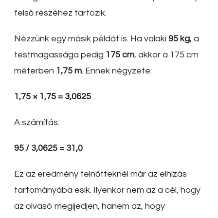
felső részéhez tartozik.
Nézzünk egy másik példát is. Ha valaki
95 kg
, a
testmagassága pedig
175 cm
, akkor a 175 cm
méterben
1,75 m
. Ennek négyzete:
1,75 × 1,75 = 3,0625
A számítás:
95 / 3,0625 = 31,0
Ez az eredmény felnőtteknél már az elhízás
tartományába esik. Ilyenkor nem az a cél, hogy
az olvasó megijedjen, hanem az, hogy