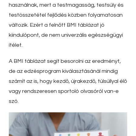
használnak, mert a testmagasság, testsúly és
testösszetétel fejlődés közben folyamatosan
változik. Ezért a felnőtt BMI táblázat jó
kiindulópont, de nem univerzális egészségügyi
ítélet.
A BMI táblázat segít besorolni az eredményt,
de az edzésprogram kiválasztásánál mindig
számít az is, hogy kezdő, újrakezdő, túlsúllyal élő
vagy rendszeresen sportoló olvasóról van-e
szó.