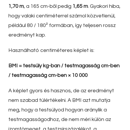
1,70 m
, a 165 cm-ből pedig
1,65 m
. Gyakori hiba,
hogy valaki centiméterrel számol közvetlenül,
például 80 / 180² formában, így teljesen rossz
eredményt kap.
Használható centiméteres képlet is:
BMI = testsúly kg-ban / testmagasság cm-ben
/ testmagasság cm-ben × 10 000
A képlet gyors és hasznos, de az eredményt
nem szabad túlértékelni. A BMI azt mutatja
meg, hogy a testsúlyod hogyan aránylik a
testmagasságodhoz, de nem méri külön az
izomtömeget, a testzsírszázalékot, a