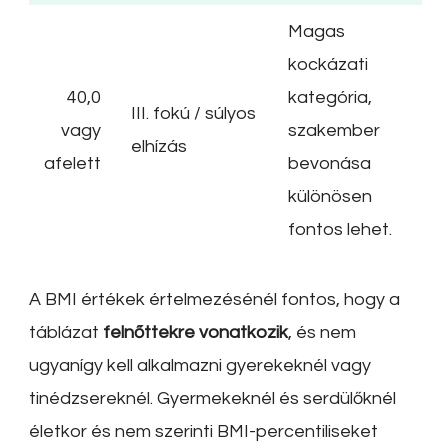
Magas
kockázati
40,0
kategória,
III. fokú / súlyos
vagy
szakember
elhízás
afelett
bevonása
különösen
fontos lehet.
A BMI értékek értelmezésénél fontos, hogy a
táblázat
felnőttekre vonatkozik
, és nem
ugyanígy kell alkalmazni gyerekeknél vagy
tinédzsereknél. Gyermekeknél és serdülőknél
életkor és nem szerinti BMI-percentiliseket