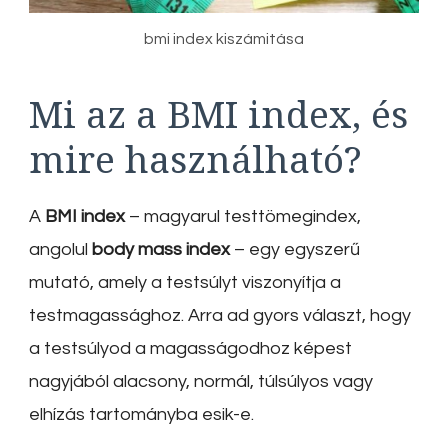
bmi index kiszámitása
Mi az a BMI index, és
mire használható?
A
BMI index
– magyarul testtömegindex,
angolul
body mass index
– egy egyszerű
mutató, amely a testsúlyt viszonyítja a
testmagassághoz. Arra ad gyors választ, hogy
a testsúlyod a magasságodhoz képest
nagyjából alacsony, normál, túlsúlyos vagy
elhízás tartományba esik-e.