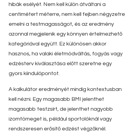
hibák esélyét. Nem kell külön átváltani a
centimétert méterre, nem kell fejben négyzetre
emelni a testmagasságot, és az eredmény
azonnal megjelenik egy könnyen értelmezhető
kategóriával együtt. Ez különösen akkor
hasznos, ha valaki életmódváltás, fogyás vagy
edzésterv kiválasztása előtt szeretne egy
gyors kiindulópontot.
A kalkulátor eredményét mindig kontextusban
kell nézni. Egy magasabb BMI jelenthet
magasabb testzsírt, de jelenthet nagyobb
izomtömeget is, például sportolóknál vagy
rendszeresen erősítő edzést végzőknél.