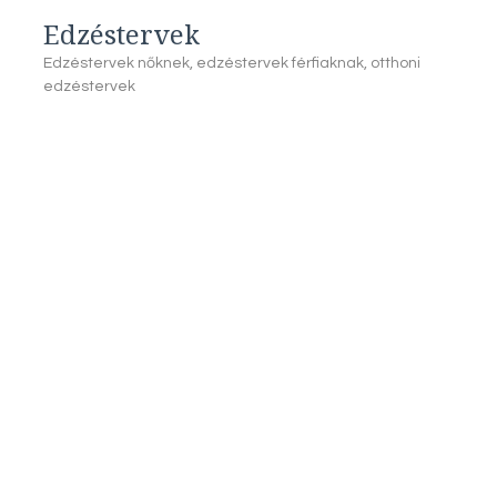
Edzéstervek
Edzéstervek nőknek, edzéstervek férfiaknak, otthoni
edzéstervek