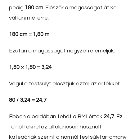
pedig
180 cm
. Először a magasságot át kell
váltani méterre:
180 cm = 1,80 m
Ezután a magasságot négyzetre emeljük:
1,80 × 1,80 = 3,24
Végül a testsúlyt elosztjuk ezzel az értékkel:
80 / 3,24 = 24,7
Ebben a példában tehát a BMI érték
24,7
. Ez
felnőtteknél az általánosan használt
kategóriák szerint a normál testsúlytartomány