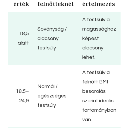
érték
felnőtteknél
értelmezés
A testsúly a
Soványság /
magassághoz
18,5
alacsony
képest
alatt
testsúly
alacsony
lehet.
A testsúly a
felnőtt BMI-
Normál /
18,5–
besorolás
egészséges
24,9
szerint ideális
testsúly
tartományban
van.