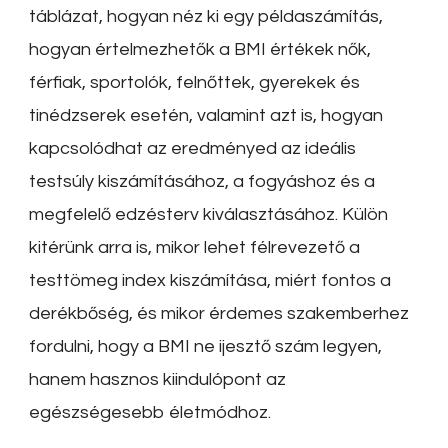
táblázat, hogyan néz ki egy példaszámítás,
hogyan értelmezhetők a BMI értékek nők,
férfiak, sportolók, felnőttek, gyerekek és
tinédzserek esetén, valamint azt is, hogyan
kapcsolódhat az eredményed az ideális
testsúly kiszámításához, a fogyáshoz és a
megfelelő edzésterv kiválasztásához. Külön
kitérünk arra is, mikor lehet félrevezető a
testtömeg index kiszámítása, miért fontos a
derékbőség, és mikor érdemes szakemberhez
fordulni, hogy a BMI ne ijesztő szám legyen,
hanem hasznos kiindulópont az
egészségesebb életmódhoz.