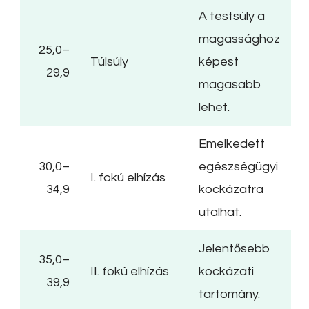
A testsúly a
magassághoz
25,0–
Túlsúly
képest
29,9
magasabb
lehet.
Emelkedett
30,0–
egészségügyi
I. fokú elhízás
34,9
kockázatra
utalhat.
Jelentősebb
35,0–
II. fokú elhízás
kockázati
39,9
tartomány.