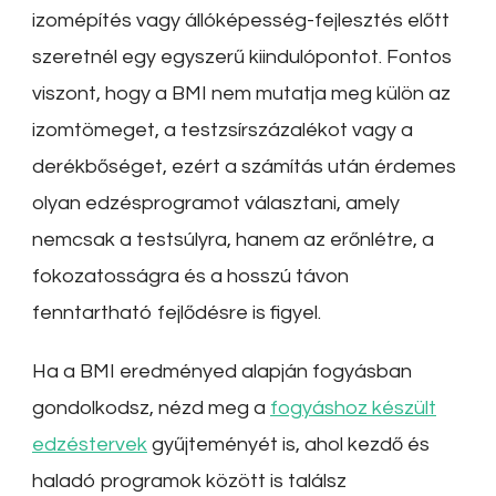
izomépítés vagy állóképesség-fejlesztés előtt
szeretnél egy egyszerű kiindulópontot. Fontos
viszont, hogy a BMI nem mutatja meg külön az
izomtömeget, a testzsírszázalékot vagy a
derékbőséget, ezért a számítás után érdemes
olyan edzésprogramot választani, amely
nemcsak a testsúlyra, hanem az erőnlétre, a
fokozatosságra és a hosszú távon
fenntartható fejlődésre is figyel.
Ha a BMI eredményed alapján fogyásban
gondolkodsz, nézd meg a
fogyáshoz készült
edzéstervek
gyűjteményét is, ahol kezdő és
haladó programok között is találsz