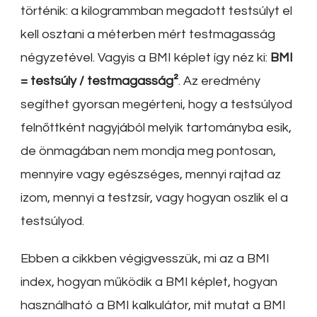
történik: a kilogrammban megadott testsúlyt el
kell osztani a méterben mért testmagasság
négyzetével. Vagyis a BMI képlet így néz ki:
BMI
= testsúly / testmagasság²
. Az eredmény
segíthet gyorsan megérteni, hogy a testsúlyod
felnőttként nagyjából melyik tartományba esik,
de önmagában nem mondja meg pontosan,
mennyire vagy egészséges, mennyi rajtad az
izom, mennyi a testzsír, vagy hogyan oszlik el a
testsúlyod.
Ebben a cikkben végigvesszük, mi az a BMI
index, hogyan működik a BMI képlet, hogyan
használható a BMI kalkulátor, mit mutat a BMI