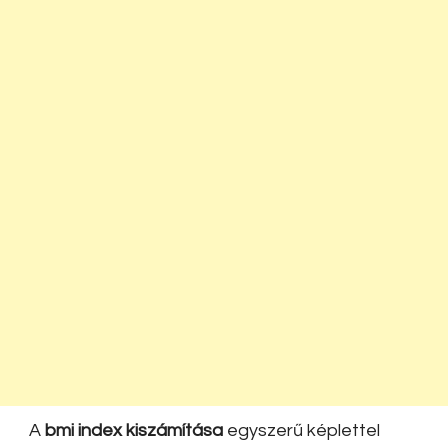
A
bmi index kiszámítása
egyszerű képlettel