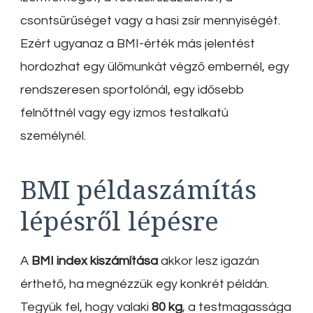
csontsűrűséget vagy a hasi zsír mennyiségét.
Ezért ugyanaz a BMI-érték más jelentést
hordozhat egy ülőmunkát végző embernél, egy
rendszeresen sportolónál, egy idősebb
felnőttnél vagy egy izmos testalkatú
személynél.
BMI példaszámítás
lépésről lépésre
A
BMI index kiszámítása
akkor lesz igazán
érthető, ha megnézzük egy konkrét példán.
Tegyük fel, hogy valaki
80 kg
, a testmagassága