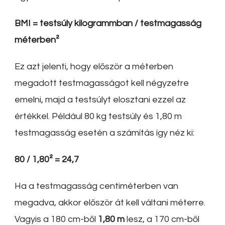
BMI = testsúly kilogrammban / testmagasság
méterben²
Ez azt jelenti, hogy először a méterben
megadott testmagasságot kell négyzetre
emelni, majd a testsúlyt elosztani ezzel az
értékkel. Például 80 kg testsúly és 1,80 m
testmagasság esetén a számítás így néz ki:
80 / 1,80² = 24,7
Ha a testmagasság centiméterben van
megadva, akkor először át kell váltani méterre.
Vagyis a 180 cm-ből
1,80 m
lesz, a 170 cm-ből