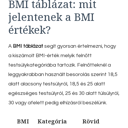
BMI táblázat: mit
jelentenek a BMI
értékek?
A
BMI táblázat
segít gyorsan értelmezni, hogy
a kiszámolt BMI-érték melyik felnőtt
testsúlykategóriába tartozik. Felnőtteknél a
leggyakrabban használt besorolás szerint 18,5
alatt alacsony testsúlyról, 18,5 és 25 alatt
egészséges testsúlyról, 25 és 30 alatt túlsúlyról,
30 vagy afelett pedig elhízásról beszélünk.
BMI
Kategória
Rövid