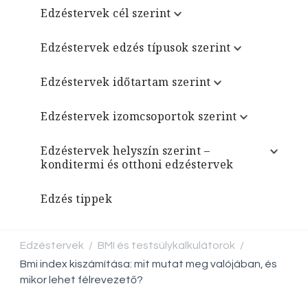
Edzéstervek cél szerint
Edzéstervek edzés típusok szerint
Edzéstervek időtartam szerint
Edzéstervek izomcsoportok szerint
Edzéstervek helyszín szerint –
konditermi és otthoni edzéstervek
Edzés tippek
Edzéstervek
BMI és testsúlykalkulátorok
/
/
Bmi index kiszámítása: mit mutat meg valójában, és
mikor lehet félrevezető?