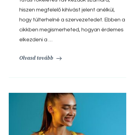
távra:
hiszen megfelelő kihívást jelent anélkül,
Lépésről
lépésre
hogy túlterhelné a szervezetedet. Ebben a
cikkben megismerheted, hogyan érdemes
elkezdeni a …
Olvasd tovább