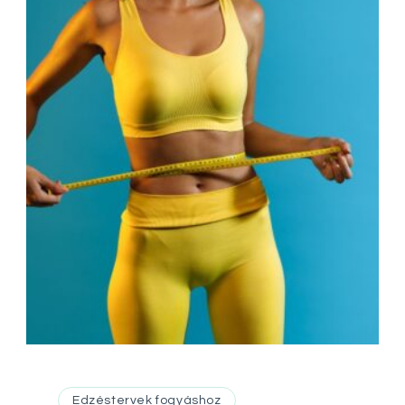
Edzéstervek fogyáshoz