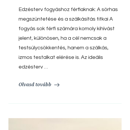
férfiaknak:
Edzésterv fogyáshoz férfiaknak: A sörhas
A
sörhas
megszüntetése és a szálkásítás titkai A
megszüntetése
és
fogyás sok férfi számára komoly kihívást
a
jelent, különösen, ha a cél nemcsak a
szálkásítás
titkai
testsúlycsökkentés, hanem a szálkás,
izmos testalkat elérése is. Az ideális
edzésterv …
Olvasd tovább