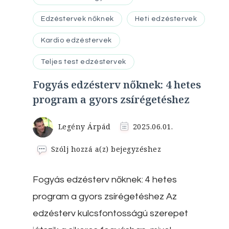
Edzéstervek nőknek
Heti edzéstervek
Kardio edzéstervek
Teljes test edzéstervek
Fogyás edzésterv nőknek: 4 hetes
program a gyors zsírégetéshez
Legény Árpád
2025.06.01.
Fogyás
Szólj hozzá a(z)
bejegyzéshez
edzésterv
nőknek:
Fogyás edzésterv nőknek: 4 hetes
4
hetes
program a gyors zsírégetéshez Az
program
a
edzésterv kulcsfontosságú szerepet
gyors