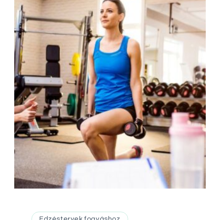
Edzéstervek fogyáshoz