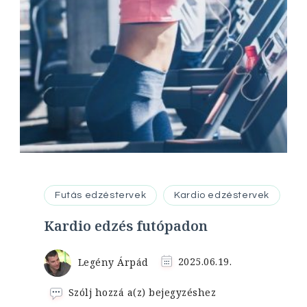
Futás edzéstervek
Kardio edzéstervek
Kardio edzés futópadon
Legény Árpád
2025.06.19.
Kardio
Szólj hozzá a(z)
bejegyzéshez
edzés