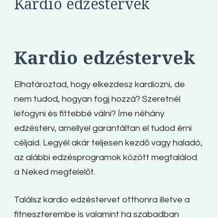
Kardio edzéstervek
Kardio edzéstervek
Elhatároztad, hogy elkezdesz kardiozni, de
nem tudod, hogyan fogj hozzá? Szeretnél
lefogyni és fittebbé válni? Íme néhány
edzésterv, amellyel garantáltan el tudod érni
céljaid. Legyél akár teljesen kezdő vagy haladó,
az alábbi edzésprogramok között megtalálod
a Neked megfelelőt.
Találsz kardio edzéstervet otthonra illetve a
fitneszterembe is valamint ha szabadban