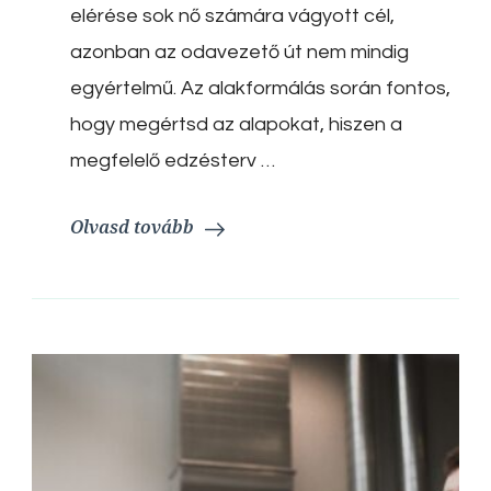
az
elérése sok nő számára vágyott cél,
álomalakot?
azonban az odavezető út nem mindig
egyértelmű. Az alakformálás során fontos,
hogy megértsd az alapokat, hiszen a
megfelelő edzésterv …
Olvasd tovább