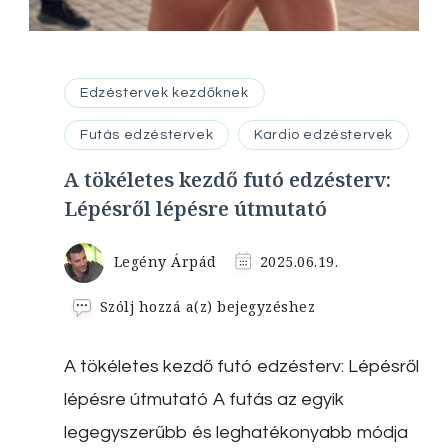
Edzéstervek kezdőknek
Futás edzéstervek
Kardio edzéstervek
A tökéletes kezdő futó edzésterv:
Lépésről lépésre útmutató
Legény Árpád
2025.06.19.
A
Szólj hozzá a(z)
bejegyzéshez
tökéletes
kezdő
A tökéletes kezdő futó edzésterv: Lépésről
futó
edzésterv:
lépésre útmutató A futás az egyik
Lépésről
lépésre
legegyszerűbb és leghatékonyabb módja