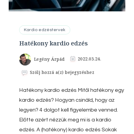
Kardio edzéstervek
Hatékony kardio edzés
Legény Árpád
2022.03.24.
Hatékony
Szólj hozzá a(z)
bejegyzéshez
kardio
edzés
Hatékony kardio edzés Mitől hatékony egy
kardio edzés? Hogyan csináld, hogy az
legyen? 4 dolgot kell figyelembe venned.
Előtte azért nézzük meg mi is a kardio
edzés. A (hatékony) kardio edzés Sokak