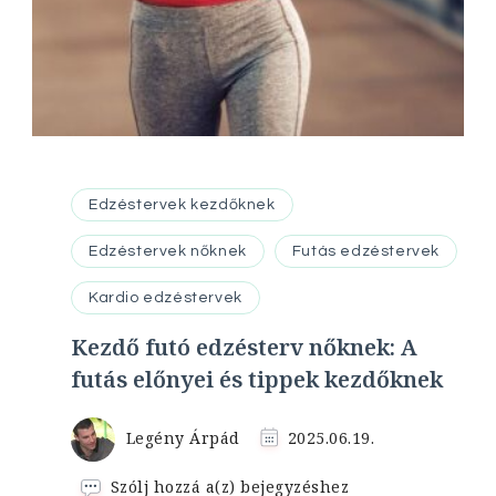
Edzéstervek kezdőknek
Edzéstervek nőknek
Futás edzéstervek
Kardio edzéstervek
Kezdő futó edzésterv nőknek: A
futás előnyei és tippek kezdőknek
Legény Árpád
2025.06.19.
Kezdő
Szólj hozzá a(z)
bejegyzéshez