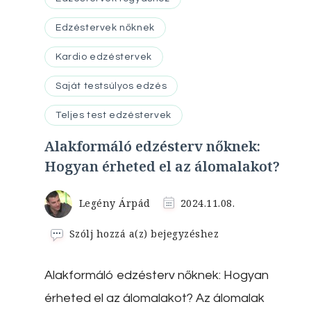
Edzéstervek nőknek
Kardio edzéstervek
Saját testsúlyos edzés
Teljes test edzéstervek
Alakformáló edzésterv nőknek:
Hogyan érheted el az álomalakot?
Legény Árpád
2024.11.08.
Alakformáló
Szólj hozzá a(z)
bejegyzéshez
edzésterv
nőknek:
Alakformáló edzésterv nőknek: Hogyan
Hogyan
érheted
érheted el az álomalakot? Az álomalak
el