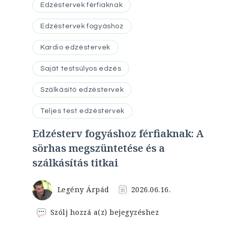
Edzéstervek férfiaknak
Edzéstervek fogyáshoz
Kardio edzéstervek
Saját testsúlyos edzés
Szálkásító edzéstervek
Teljes test edzéstervek
Edzésterv fogyáshoz férfiaknak: A
sörhas megszüntetése és a
szálkásítás titkai
Legény Árpád
2026.06.16.
Edzésterv
Szólj hozzá a(z)
bejegyzéshez
fogyáshoz