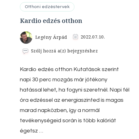
Otthoni edzéstervek
Kardio edzés otthon
Legény Árpád
2022.07.10.
Kardio
Szólj hozzá a(z)
bejegyzéshez
edzés
otthon
Kardio edzés otthon Kutatások szerint
napi 30 perc mozgás már jótékony
hatással lehet, ha fogyni szeretnél. Napi fél
óra edzéssel az energiaszinted is magas
marad napközben, így a normál
tevékenységeid során is több kalóriát
égetsz …