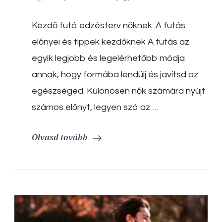
futó
edzésterv
Kezdő futó edzésterv nőknek: A futás
nőknek:
A
előnyei és tippek kezdőknek A futás az
futás
előnyei
egyik legjobb és legelérhetőbb módja
és
annak, hogy formába lendülj és javítsd az
tippek
kezdőknek
egészséged. Különösen nők számára nyújt
számos előnyt, legyen szó az …
Olvasd tovább