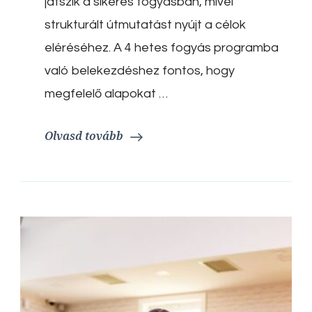
játszik a sikeres fogyásban, mivel
zsírégetéshez
strukturált útmutatást nyújt a célok
eléréséhez. A 4 hetes fogyás programba
való belekezdéshez fontos, hogy
megfelelő alapokat …
Olvasd tovább