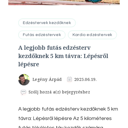
Edzéstervek kezdőknek
Futás edzéstervek
Kardio edzéstervek
A legjobb futás edzésterv
kezdőknek 5 km távra: Lépésről
lépésre
Legény Árpád
2025.06.19.
A
Szólj hozzá a(z)
bejegyzéshez
legjobb
futás
A legjobb futás edzésterv kezdőknek 5 km
edzésterv
kezdőknek
távra: Lépésről lépésre Az 5 kilométeres
5
km
futás tökéletes táv kezdők számára,