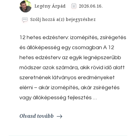
Legény Árpád
2026.06.16.
12
Szólj hozzá a(z)
bejegyzéshez
hetes
edzésterv:
12 hetes edzésterv: izomépítés, zsírégetés
izomépítés,
zsírégetés
és állóképesség egy csomagban A 12
és
állóképesség
hetes edzésterv az egyik legnépszerűbb
egy
módszer azok számára, akik rövid idő alatt
csomagban
szeretnének látványos eredményeket
elérni – akár izomépítés, akár zsírégetés
vagy állóképesség fejlesztés …
Olvasd tovább