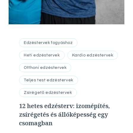
Edzéstervek fogyáshoz
Heti edzéstervek
Kardio edzéstervek
Otthoni edzéstervek
Teljes test edzéstervek
Zsírégető edzéstervek
12 hetes edzésterv: izomépítés,
zsírégetés és állóképesség egy
csomagban