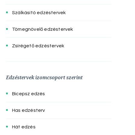
Szálkásító edzéstervek
Tömegnövelő edzéstervek
Zsírégető edzéstervek
Edzéstervek izomcsoport szerint
Bicepsz edzés
Has edzésterv
Hát edzés