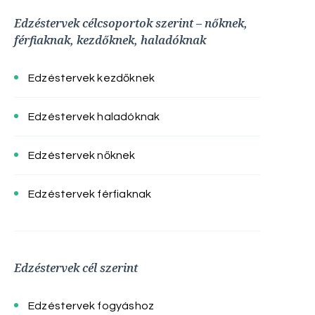
Edzéstervek célcsoportok szerint – nőknek,
férfiaknak, kezdőknek, haladóknak
Edzéstervek kezdőknek
Edzéstervek haladóknak
Edzéstervek nőknek
Edzéstervek férfiaknak
Edzéstervek cél szerint
Edzéstervek fogyáshoz