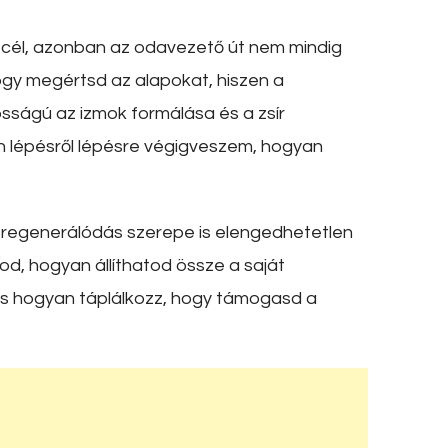
 cél, azonban az odavezető út nem mindig
ogy megértsd az alapokat, hiszen a
sságú az izmok formálása és a zsír
 lépésről lépésre végigveszem, hogyan
a regenerálódás szerepe is elengedhetetlen
, hogyan állíthatod össze a saját
 és hogyan táplálkozz, hogy támogasd a