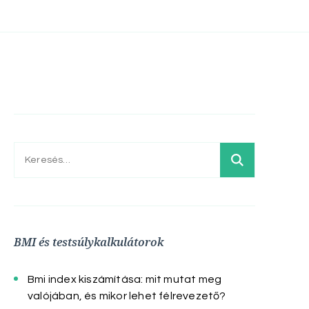
Keresés:
BMI és testsúlykalkulátorok
Bmi index kiszámítása: mit mutat meg
valójában, és mikor lehet félrevezető?