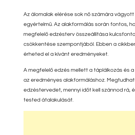
Az álomalak elérése sok nő számára vágyott
egyértelmű. Az alakformálás során fontos, h
megfelelő edzésterv összeállítása kulcsfonto
csökkentése szempontjából. Ebben a cikkben
érheted el a kívánt eredményeket.
A megfelelő edzés mellett a táplálkozás és 
az eredményes alakformáláshoz. Megtudhatod
edzéstervedet, mennyi időt kell szánnod rá,
tested átalakulását.