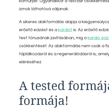
kontúrjait. Ugyanakkor a testzsír csökkenté
izmok láthatóvá váljanak.
A sikeres alakformálás alapja a kiegyensúly
erősítő edzést és a
kardiót
is. Az erősítő ed
test tónusának javításában, míg a
kardió ed
csökkentését. Az alakformálás nem csak a fizi
táplálkozásról és a regenerálódásról is, am
eléréséhez.
A tested formáj
formája!