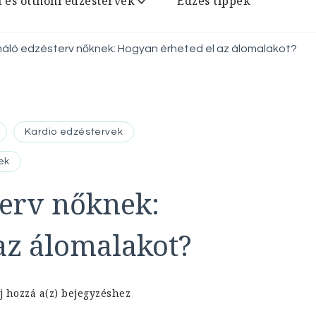
i és otthoni edzéstervek
Edzés tippek
máló edzésterv nőknek: Hogyan érheted el az álomalakot?
Kardio edzéstervek
ek
erv nőknek:
az álomalakot?
Alakformáló
j hozzá a(z)
bejegyzéshez
edzésterv