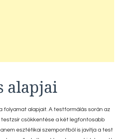
 alapjai
 folyamat alapjait. A testformálás során az
 testzsír csökkentése a két legfontosabb
nem esztétikai szempontból is javítja a test