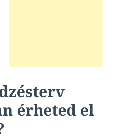
dzésterv
n érheted el
?