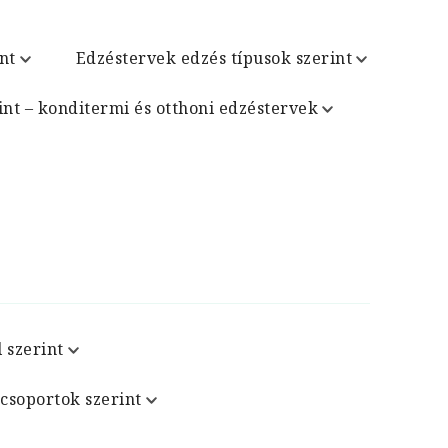
nt
Edzéstervek edzés típusok szerint
int – konditermi és otthoni edzéstervek
 szerint
csoportok szerint