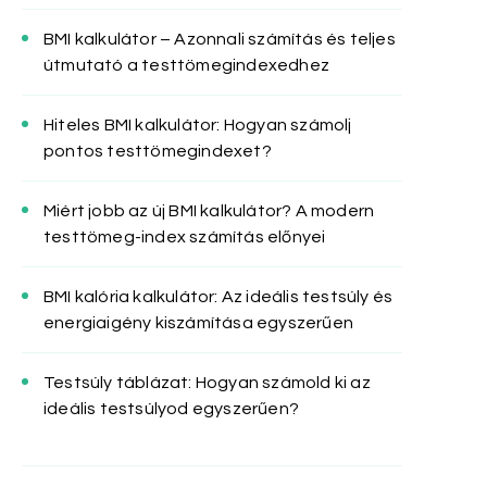
BMI kalkulátor – Azonnali számítás és teljes
útmutató a testtömegindexedhez
Hiteles BMI kalkulátor: Hogyan számolj
pontos testtömegindexet?
Miért jobb az új BMI kalkulátor? A modern
testtömeg-index számítás előnyei
BMI kalória kalkulátor: Az ideális testsúly és
energiaigény kiszámítása egyszerűen
Testsúly táblázat: Hogyan számold ki az
ideális testsúlyod egyszerűen?