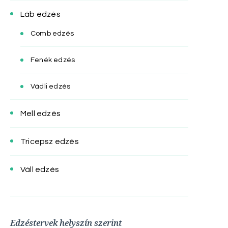
Láb edzés
Comb edzés
Fenék edzés
Vádli edzés
Mell edzés
Tricepsz edzés
Váll edzés
Edzéstervek helyszín szerint