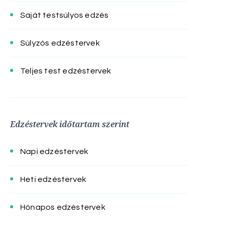
Saját testsúlyos edzés
Súlyzós edzéstervek
Teljes test edzéstervek
Edzéstervek időtartam szerint
Napi edzéstervek
Heti edzéstervek
Hónapos edzéstervek