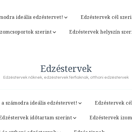
modra ideális edzéstervet!
Edzéstervek cél szeri
izomcsoportok szerint
Edzéstervek helyszín szer
Edzéstervek
Edzéstervek nőknek, edzéstervek férfiaknak, otthoni edzéstervek
 a számodra ideális edzéstervet!
Edzéstervek cél
Edzéstervek időtartam szerint
Edzéstervek izom