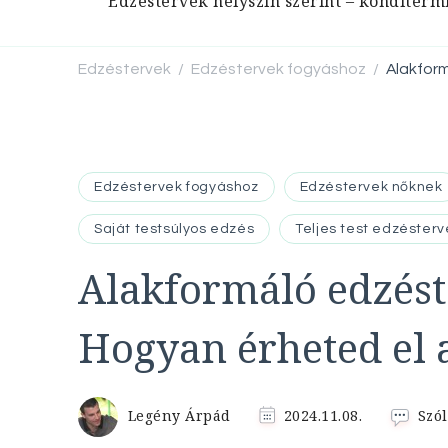
Edzéstervek helyszín szerint – konditerm
Edzéstervek
Edzéstervek fogyáshoz
Alakfor
/
/
Edzéstervek fogyáshoz
Edzéstervek nőknek
Saját testsúlyos edzés
Teljes test edzésterv
Alakformáló edzést
Hogyan érheted el 
Legény Árpád
2024.11.08.
Szól