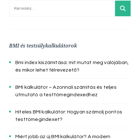
Keresés:
BMI és testsúlykalkulátorok
Bmi index kiszámítása: mit mutat meg valójában,
és mikor lehet félrevezető?
BMI kalkulátor – Azonnali számítás és teljes
útmutató a testtömegindexedhez
Hiteles BMI kalkulátor: Hogyan számolj pontos
testtömegindexet?
Miért jobb az új BMI kalkulátor? A modern