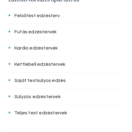
Felsőtest edzésterv
Futás edzéstervek
Kardio edzéstervek
Kettlebell edzéstervek
Saját testsúlyos edzés
Súlyzós edzéstervek
Teljes test edzéstervek