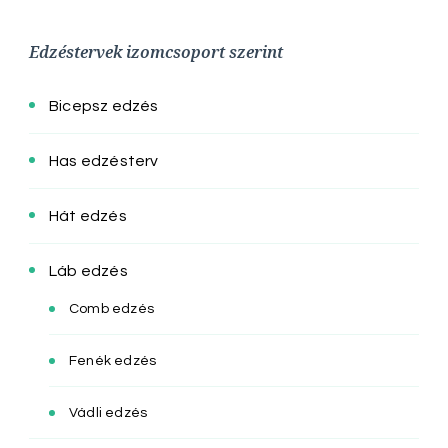
Edzéstervek izomcsoport szerint
Bicepsz edzés
Has edzésterv
Hát edzés
Láb edzés
Comb edzés
Fenék edzés
Vádli edzés