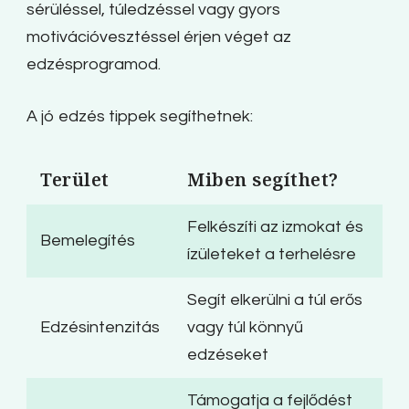
sérüléssel, túledzéssel vagy gyors
motivációvesztéssel érjen véget az
edzésprogramod.
A jó edzés tippek segíthetnek:
Terület
Miben segíthet?
Felkészíti az izmokat és
Bemelegítés
ízületeket a terhelésre
Segít elkerülni a túl erős
Edzésintenzitás
vagy túl könnyű
edzéseket
Támogatja a fejlődést