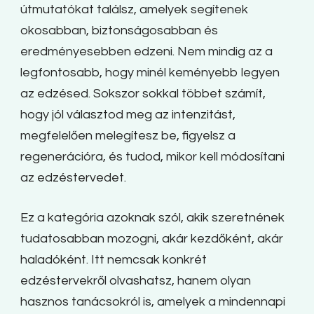
útmutatókat találsz, amelyek segítenek
okosabban, biztonságosabban és
eredményesebben edzeni. Nem mindig az a
legfontosabb, hogy minél keményebb legyen
az edzésed. Sokszor sokkal többet számít,
hogy jól választod meg az intenzitást,
megfelelően melegítesz be, figyelsz a
regenerációra, és tudod, mikor kell módosítani
az edzéstervedet.
Ez a kategória azoknak szól, akik szeretnének
tudatosabban mozogni, akár kezdőként, akár
haladóként. Itt nemcsak konkrét
edzéstervekről olvashatsz, hanem olyan
hasznos tanácsokról is, amelyek a mindennapi