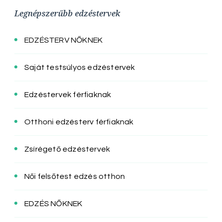
Legnépszerűbb edzéstervek
EDZÉSTERV NŐKNEK
Saját testsúlyos edzéstervek
Edzéstervek férfiaknak
Otthoni edzésterv férfiaknak
Zsírégető edzéstervek
Női felsőtest edzés otthon
EDZÉS NŐKNEK