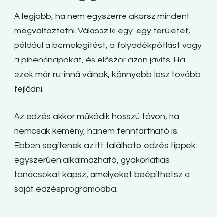
A legjobb, ha nem egyszerre akarsz mindent
megváltoztatni. Válassz ki egy-egy területet,
például a bemelegítést, a folyadékpótlást vagy
a pihenőnapokat, és először azon javíts. Ha
ezek már rutinná válnak, könnyebb lesz tovább
fejlődni.
Az edzés akkor működik hosszú távon, ha
nemcsak kemény, hanem fenntartható is.
Ebben segítenek az itt található edzés tippek:
egyszerűen alkalmazható, gyakorlatias
tanácsokat kapsz, amelyeket beépíthetsz a
saját edzésprogramodba.