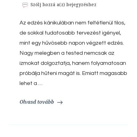
Edzés
Szólj hozzá a(z)
bejegyzéshez
kánikulában:
hogyan
Az edzés kánikulában nem feltétlenül tilos,
mozogj
biztonságosan
de sokkal tudatosabb tervezést igényel,
nagy
hőségben?
mint egy hűvösebb napon végzett edzés.
Nagy melegben a tested nemcsak az
izmokat dolgoztatja, hanem folyamatosan
próbálja hűteni magát is. Emiatt magasabb
lehet a …
Olvasd tovább