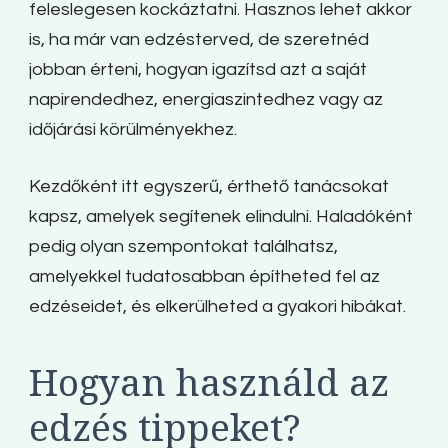
feleslegesen kockáztatni. Hasznos lehet akkor
is, ha már van edzésterved, de szeretnéd
jobban érteni, hogyan igazítsd azt a saját
napirendedhez, energiaszintedhez vagy az
időjárási körülményekhez.
Kezdőként itt egyszerű, érthető tanácsokat
kapsz, amelyek segítenek elindulni. Haladóként
pedig olyan szempontokat találhatsz,
amelyekkel tudatosabban építheted fel az
edzéseidet, és elkerülheted a gyakori hibákat.
Hogyan használd az
edzés tippeket?