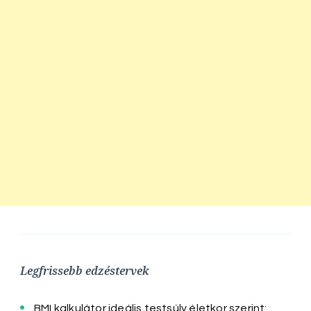
Legfrissebb edzéstervek
BMI kalkulátor ideális testsúly életkor szerint: