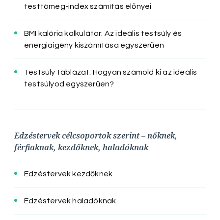
testtömeg-index számítás előnyei
BMI kalória kalkulátor: Az ideális testsúly és
energiaigény kiszámítása egyszerűen
Testsúly táblázat: Hogyan számold ki az ideális
testsúlyod egyszerűen?
Edzéstervek célcsoportok szerint – nőknek,
férfiaknak, kezdőknek, haladóknak
Edzéstervek kezdőknek
Edzéstervek haladóknak