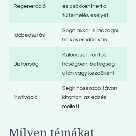
Regeneráció
és csökkentheti a
túlterhelés esélyét
Segít akkor is mozogni,
Időbeosztás
ha kevés időd van
Különösen fontos
Biztonság
hőségben, betegség
után vagy kezdőként
Segít hosszabb távon
Motiváció
kitartani az edzés
mellett
Milyen témákat