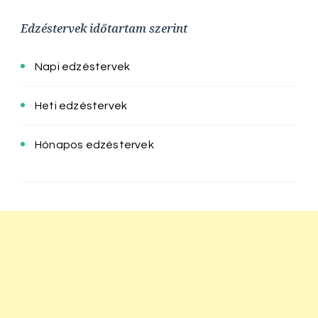
Edzéstervek időtartam szerint
Napi edzéstervek
Heti edzéstervek
Hónapos edzéstervek