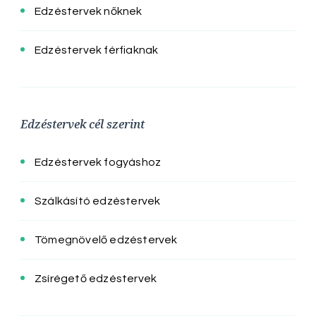
Edzéstervek nőknek
Edzéstervek férfiaknak
Edzéstervek cél szerint
Edzéstervek fogyáshoz
Szálkásító edzéstervek
Tömegnövelő edzéstervek
Zsírégető edzéstervek