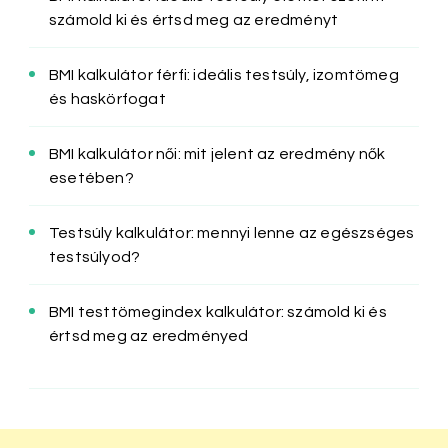
számold ki és értsd meg az eredményt
BMI kalkulátor férfi: ideális testsúly, izomtömeg
és haskörfogat
BMI kalkulátor női: mit jelent az eredmény nők
esetében?
Testsúly kalkulátor: mennyi lenne az egészséges
testsúlyod?
BMI testtömegindex kalkulátor: számold ki és
értsd meg az eredményed