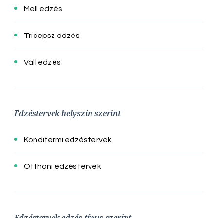
Mell edzés
Tricepsz edzés
Váll edzés
Edzéstervek helyszín szerint
Konditermi edzéstervek
Otthoni edzéstervek
Edzéstervek edzés típus szerint