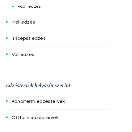
Vádli edzés
Mell edzés
Tricepsz edzés
Váll edzés
Edzéstervek helyszín szerint
Konditermi edzéstervek
Otthoni edzéstervek