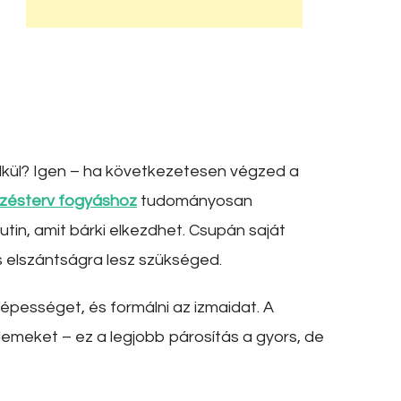
lkül? Igen – ha következetesen végzed a
zésterv fogyáshoz
tudományosan
tin, amit bárki elkezdhet. Csupán saját
 elszántságra lesz szükséged.
óképességet, és formálni az izmaidat. A
elemeket – ez a legjobb párosítás a gyors, de