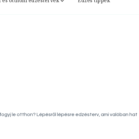
i és otthoni edzéstervek
Edzés tippek
ogyj le otthon? Lépésről lépésre edzésterv, ami valóban hat