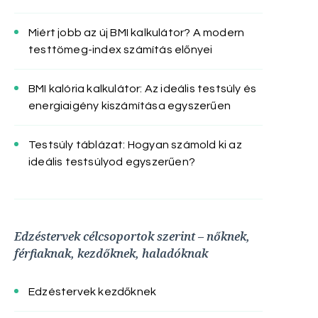
Miért jobb az új BMI kalkulátor? A modern
testtömeg-index számítás előnyei
BMI kalória kalkulátor: Az ideális testsúly és
energiaigény kiszámítása egyszerűen
Testsúly táblázat: Hogyan számold ki az
ideális testsúlyod egyszerűen?
Edzéstervek célcsoportok szerint – nőknek,
férfiaknak, kezdőknek, haladóknak
Edzéstervek kezdőknek