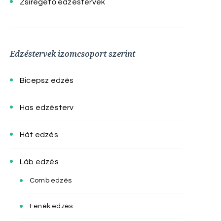
Zsírégető edzéstervek
Edzéstervek izomcsoport szerint
Bicepsz edzés
Has edzésterv
Hát edzés
Láb edzés
Comb edzés
Fenék edzés