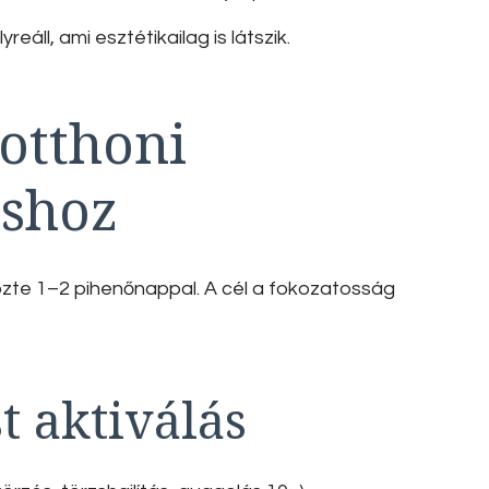
eáll, ami esztétikailag is látszik.
 otthoni
áshoz
közte 1–2 pihenőnappal. A cél a fokozatosság
st aktiválás