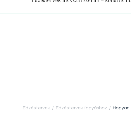
Edzéstervek helyszín szerint – konditerm
Edzéstervek
Edzéstervek fogyáshoz
Hogyan f
/
/