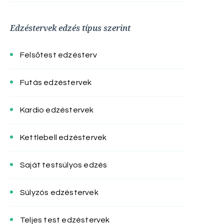
Edzéstervek edzés típus szerint
Felsőtest edzésterv
Futás edzéstervek
Kardio edzéstervek
Kettlebell edzéstervek
Saját testsúlyos edzés
Súlyzós edzéstervek
Teljes test edzéstervek