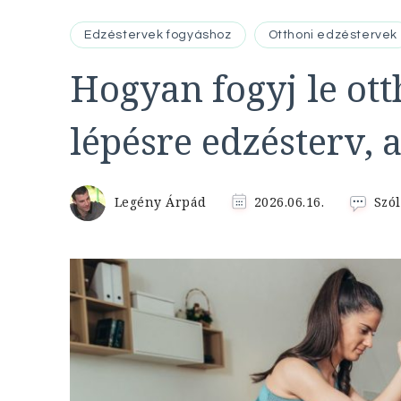
Edzéstervek fogyáshoz
Otthoni edzéstervek
Hogyan fogyj le ot
lépésre edzésterv, 
Legény Árpád
2026.06.16.
Szól