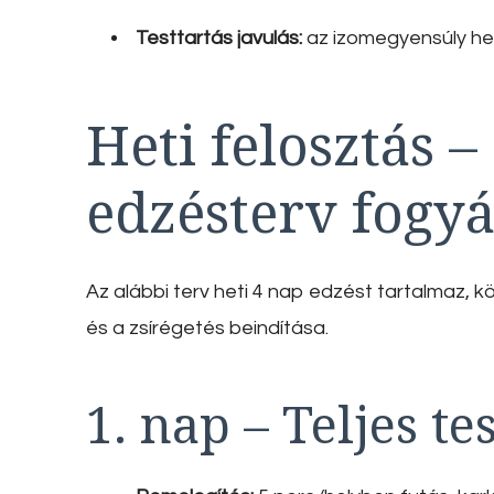
Testtartás javulás:
az izomegyensúly helyr
Heti felosztás –
edzésterv fogy
Az alábbi terv heti 4 nap edzést tartalmaz, 
és a zsírégetés beindítása.
1. nap – Teljes te