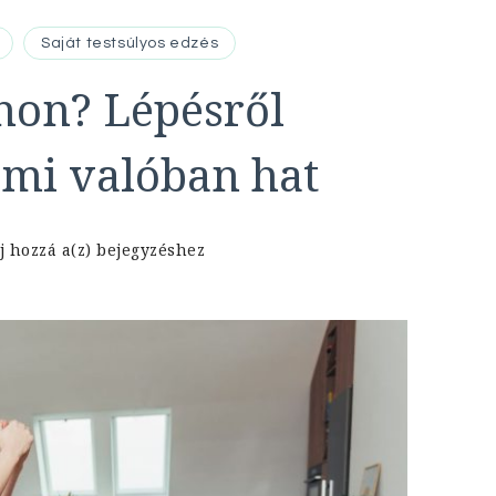
Saját testsúlyos edzés
thon? Lépésről
ami valóban hat
Hogyan
j hozzá a(z)
bejegyzéshez
fogyj
le
otthon?
Lépésről
lépésre
edzésterv,
ami
valóban
hat