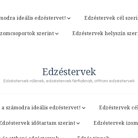
modra ideális edzéstervet!
Edzéstervek cél szeri
izomcsoportok szerint
Edzéstervek helyszín szer
Edzéstervek
Edzéstervek nőknek, edzéstervek férfiaknak, otthoni edzéstervek
 a számodra ideális edzéstervet!
Edzéstervek cél
Edzéstervek időtartam szerint
Edzéstervek izom