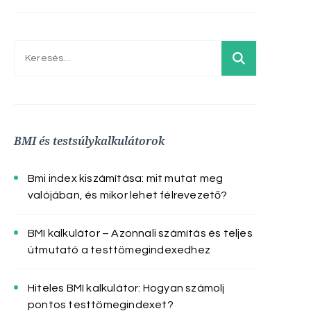
Keresés:
BMI és testsúlykalkulátorok
Bmi index kiszámítása: mit mutat meg
valójában, és mikor lehet félrevezető?
BMI kalkulátor – Azonnali számítás és teljes
útmutató a testtömegindexedhez
Hiteles BMI kalkulátor: Hogyan számolj
pontos testtömegindexet?