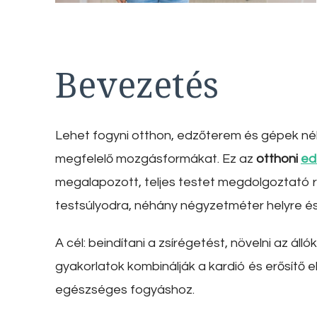
Bevezetés
Lehet fogyni otthon, edzőterem és gépek né
megfelelő mozgásformákat. Ez az
otthoni
ed
megalapozott, teljes testet megdolgoztató ru
testsúlyodra, néhány négyzetméter helyre és
A cél: beindítani a zsírégetést, növelni az áll
gyakorlatok kombinálják a kardió és erősítő 
egészséges fogyáshoz.