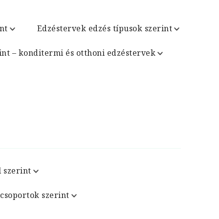
nt
Edzéstervek edzés típusok szerint
int – konditermi és otthoni edzéstervek
 szerint
csoportok szerint