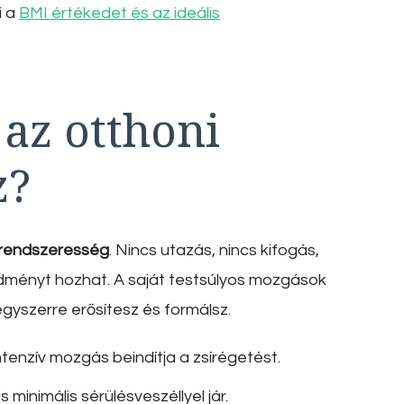
i a
BMI értékedet és az ideális
az otthoni
z?
rendszeresség
. Nincs utazás, nincs kifogás,
dményt hozhat. A saját testsúlyos mozgások
egyszerre erősítesz és formálsz.
tenzív mozgás beindítja a zsírégetést.
 minimális sérülésveszéllyel jár.