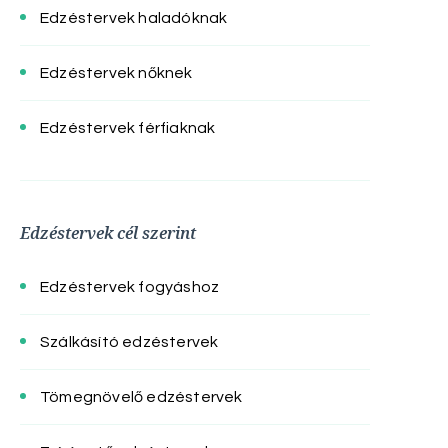
Edzéstervek haladóknak
Edzéstervek nőknek
Edzéstervek férfiaknak
Edzéstervek cél szerint
Edzéstervek fogyáshoz
Szálkásító edzéstervek
Tömegnövelő edzéstervek