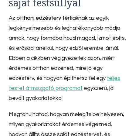
saját testsúllyal
Az
otthoni edzésterv férfiaknak
az egyik
legkényelmesebb és leghatékonyabb módja
annak, hogy formába hozd magad, izmot építs,
és erősödj anélkül, hogy edzőterembe járnál.
Ebben a cikkben végigvezetlek azon, miért
érdemes otthon edzened, mire jó egy
edzésterv, és hogyan építhetsz fel egy
teljes
testet átmozgató programot
egyszerű, jól
bevált gyakorlatokkal.
Megtanulhatod, hogyan melegíts be helyesen,
milyen gyakorlatokat érdemes végezned,
hogyan állíts össze saját edzéstervet, és