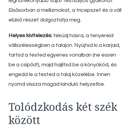
leghatékonyabb saját testsúlyos gyakorlat.
Elsősorban a mellizmokat, a tricepszet és a váll
elülső részét dolgoztatja meg.
Helyes kivitelezés:
feküdj hasra, a tenyereid
vállszélességben a talajon. Nyújtsd ki a karjaid,
tartsd a tested egyenes vonalban (ne essen
be a csípőd!), majd hajlítsd be a könyököd, és
engedd le a tested a talaj közelébe. Innen
nyomd vissza magad kiinduló helyzetbe.
Tolódzkodás két szék
között