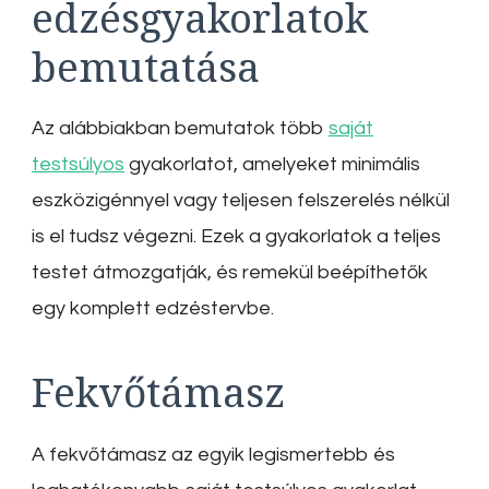
edzésgyakorlatok
bemutatása
Az alábbiakban bemutatok több
saját
testsúlyos
gyakorlatot, amelyeket minimális
eszközigénnyel vagy teljesen felszerelés nélkül
is el tudsz végezni. Ezek a gyakorlatok a teljes
testet átmozgatják, és remekül beépíthetők
egy komplett edzéstervbe.
Fekvőtámasz
A fekvőtámasz az egyik legismertebb és