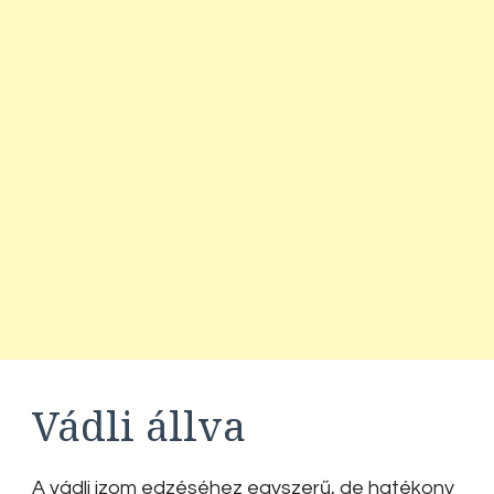
Vádli állva
A vádli izom edzéséhez egyszerű, de hatékony