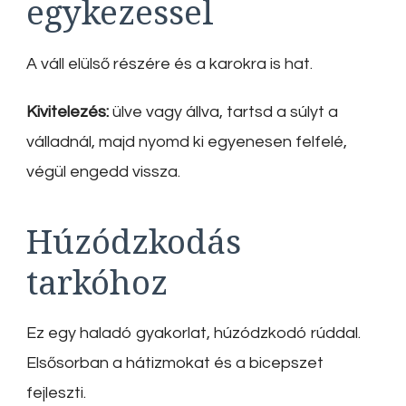
egykezessel
A váll elülső részére és a karokra is hat.
Kivitelezés:
ülve vagy állva, tartsd a súlyt a
válladnál, majd nyomd ki egyenesen felfelé,
végül engedd vissza.
Húzódzkodás
tarkóhoz
Ez egy haladó gyakorlat, húzódzkodó rúddal.
Elsősorban a hátizmokat és a bicepszet
fejleszti.