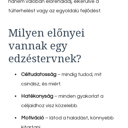
hanem valóban előrehaladj, elkerülve a
túlterhelést vagy az egyoldalú fejlődést.
Milyen előnyei
vannak egy
edzéstervnek?
Céltudatosság
– mindig tudod, mit
csinálsz, és miért.
Hatékonyság
– minden gyakorlat a
céljaidhoz visz közelebb.
Motiváció
– látod a haladást, könnyebb
kitartani.