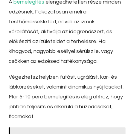
A
bemelegítés
elengedhetetlen része minden
edzésnek. Fokozatosan emeli a
testhőmérsékleted, növeli az izmok
vérellátását, aktiválja az idegrendszert, és
előkészíti az ízületeidet a terhelésre. Ha
kihagyod, nagyobb eséllyel sérülsz le, vagy
csökken az edzésed hatékonysága.
Végezhetsz helyben futást, ugrálást, kar- és
lábkörzéseket, valamint dinamikus nyújtásokat.
Már 5-10 perc bemelegítés is elég ahhoz, hogy
jobban teljesíts és elkerüld a húzódásokat,
ficamokat.