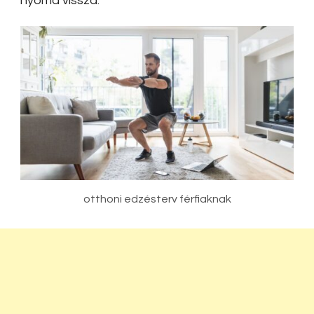
nyomd vissza.
otthoni edzésterv férfiaknak