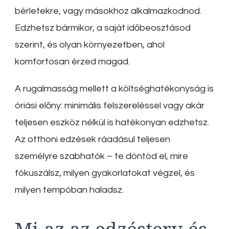
bérletekre, vagy másokhoz alkalmazkodnod.
Edzhetsz bármikor, a saját időbeosztásod
szerint, és olyan környezetben, ahol
komfortosan érzed magad.
A rugalmasság mellett a költséghatékonyság is
óriási előny: minimális felszereléssel vagy akár
teljesen eszköz nélkül is hatékonyan edzhetsz.
Az otthoni edzések ráadásul teljesen
személyre szabhatók – te döntöd el, mire
fókuszálsz, milyen gyakorlatokat végzel, és
milyen tempóban haladsz.
Mi az az edzésterv és