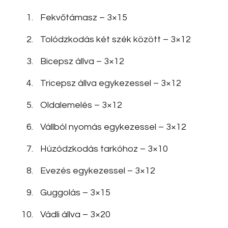
Fekvőtámasz – 3×15
Tolódzkodás két szék között – 3×12
Bicepsz állva – 3×12
Tricepsz állva egykezessel – 3×12
Oldalemelés – 3×12
Vállból nyomás egykezessel – 3×12
Húzódzkodás tarkóhoz – 3×10
Evezés egykezessel – 3×12
Guggolás – 3×15
Vádli állva – 3×20