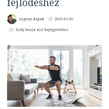
fejlődéshez
Legény Árpád
2025.05.05.
Otthoni
Szólj hozzá a(z)
bejegyzéshez
edzés
férfiaknak:
gyakorlatok,
edzésterv
és
tippek
a
látványos
fejlődéshez