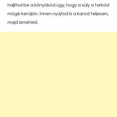
hajlítsd be a könyököd úgy, hogy a súly a tarkód
mögé kerüljön. Innen nyújtsd ki a karod teljesen,
majd ismételd.