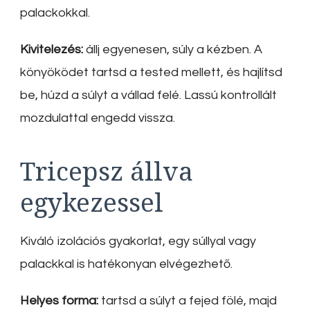
palackokkal.
Kivitelezés:
állj egyenesen, súly a kézben. A
könyöködet tartsd a tested mellett, és hajlítsd
be, húzd a súlyt a vállad felé. Lassú kontrollált
mozdulattal engedd vissza.
Tricepsz állva
egykezessel
Kiváló izolációs gyakorlat, egy súllyal vagy
palackkal is hatékonyan elvégezhető.
Helyes forma:
tartsd a súlyt a fejed fölé, majd