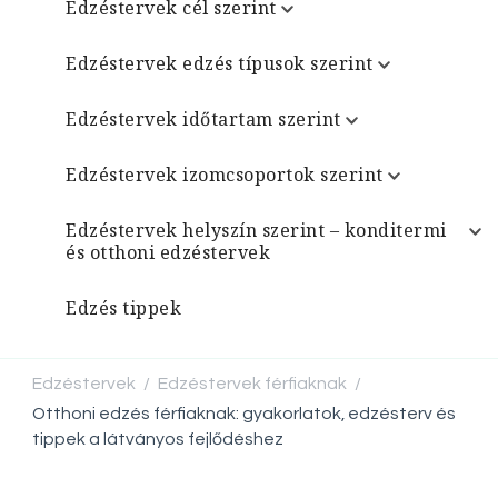
Edzéstervek cél szerint
Edzéstervek edzés típusok szerint
Edzéstervek időtartam szerint
Edzéstervek izomcsoportok szerint
Edzéstervek helyszín szerint – konditermi
és otthoni edzéstervek
Edzés tippek
Edzéstervek
Edzéstervek férfiaknak
/
/
Otthoni edzés férfiaknak: gyakorlatok, edzésterv és
tippek a látványos fejlődéshez