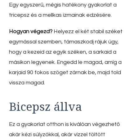
Egy egyszerű, mégis hatékony gyakorlat a
tricepsz és a mellkas izmainak edzésére.
Hogyan végezd?
Helyezz el két stabil széket
egymással szemben, támaszkodj rájuk úgy,
hogy a kezeid az egyik széken, a sarkaid a
másikon legyenek. Engedd le magad, amíg a
karjaid 90 fokos szöget zárnak be, majd told
vissza magad.
Bicepsz állva
Ez a gyakorlat otthon is kiválóan végezhető
akár kézi súlyzókkal, akár vízzel töltött