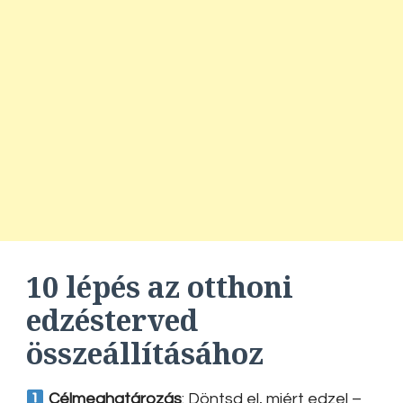
10 lépés az otthoni
edzésterved
összeállításához
Célmeghatározás
: Döntsd el, miért edzel –