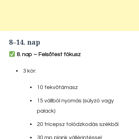
8–14. nap
8. nap – Felsőtest fókusz
3 kör:
10 fekvőtámasz
15 vállból nyomás (súlyzó vagy
palack)
20 tricepsz tolódzkodás székből
30 mp plank vállérintéssel