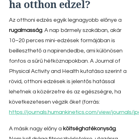
ha otthon edzel?
Az otthoni edzés egyik legnagyobb előnye a
rugalmasság
. A nap bármely szakában, akár
10–20 perces mini-edzések formájában is
beilleszthető a napirendedbe, ami különösen
fontos a sűrű hétköznapokban. A Journal of
Physical Activity and Health kutatása szerint a
rövid, otthoni edzések is jelentős hatással
lehetnek a közérzetre és az egészségre, ha
következetesen végzik őket (forrás:
https://journals.humankinetics.com/view/journals/j
A másik nagy előny a
költséghatékonyság
.
Nem kell drága fitneszbérletekre, utazásra