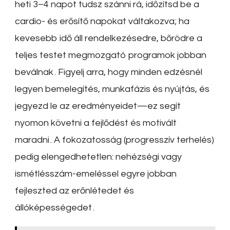
heti 3–4 napot tudsz szánni rá, időzítsd be a
cardio- és erősítő napokat váltakozva; ha
kevesebb idő áll rendelkezésedre, bőrödre a
teljes testet megmozgató programok jobban
beválnak
.
Figyelj arra, hogy minden edzésnél
legyen bemelegítés, munkafázis és nyújtás, és
jegyezd le az eredményeidet—ez segít
nyomon követni a fejlődést és motivált
maradni
.
A fokozatosság (progresszív terhelés)
pedig elengedhetetlen: nehézségi vagy
ismétlésszám-emeléssel egyre jobban
fejleszted az erőnlétedet és
állóképességedet
.