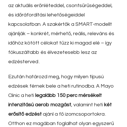
az aktuális erőnléteddel, csontsűrűségeddel,
és időráfordítási lehetőségeiddel
kapcsolatban. A szakértők a SMART-modellt
ajánlják – konkrét, mérhető, reális, releváns és
időhöz kötött célokat tűzz ki magad elé – így
fókuszáltabb és élvezetesebb lesz az
edzésterved
.
Ezután határozd meg, hogy milyen típusú
edzések férnek bele a heti rutinodba. A Mayo
Clinic a heti
legalább 150 perc mérsékelt
intenzitású aerob mozgást
, valamint heti
két
erősítő edzést
ajánl a fő izomcsoportokra
.
Otthon ez magában foglalhat olyan egyszerű