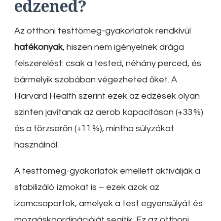
edzened?
Az otthoni testtömeg-gyakorlatok rendkívül
hatékonyak
, hiszen nem igényelnek drága
felszerelést: csak a tested, néhány perced, és
bármelyik szobában végezheted őket. A
Harvard Health szerint ezek az edzések olyan
szinten javítanak az aerob kapacitáson (+33 %)
és a törzserőn (+11 %), mintha súlyzókat
használnál
.
A testtömeg-gyakorlatok emellett aktiválják a
stabilizáló izmokat is – ezek azok az
izomcsoportok, amelyek a test egyensúlyát és
mozgáskoordinációját segítik. Ez az otthoni