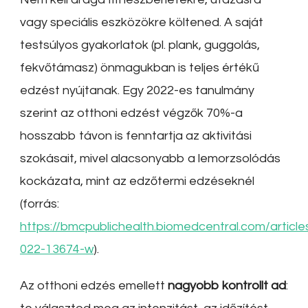
vagy speciális eszközökre költened. A saját
testsúlyos gyakorlatok (pl. plank, guggolás,
fekvőtámasz) önmagukban is teljes értékű
edzést nyújtanak. Egy 2022-es tanulmány
szerint az otthoni edzést végzők 70%-a
hosszabb távon is fenntartja az aktivitási
szokásait, mivel alacsonyabb a lemorzsolódás
kockázata, mint az edzőtermi edzéseknél
(forrás:
https://bmcpublichealth.biomedcentral.com/articl
022-13674-w
).
Az otthoni edzés emellett
nagyobb kontrollt ad
: