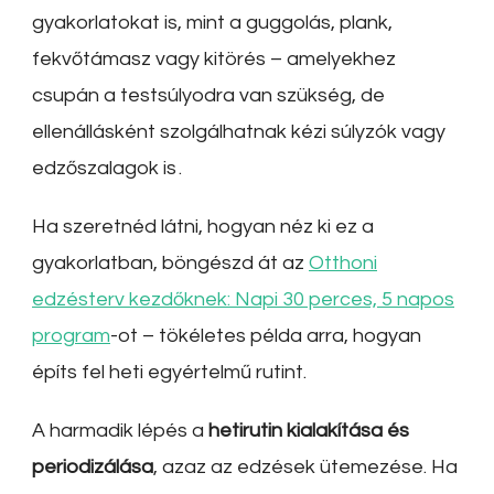
gyakorlatokat is, mint a guggolás, plank,
fekvőtámasz vagy kitörés – amelyekhez
csupán a testsúlyodra van szükség, de
ellenállásként szolgálhatnak kézi súlyzók vagy
edzőszalagok is
.
Ha szeretnéd látni, hogyan néz ki ez a
gyakorlatban, böngészd át az
Otthoni
edzésterv kezdőknek: Napi 30 perces, 5 napos
program
-ot – tökéletes példa arra, hogyan
építs fel heti egyértelmű rutint.
A harmadik lépés a
hetirutin kialakítása és
periodizálása
, azaz az edzések ütemezése. Ha