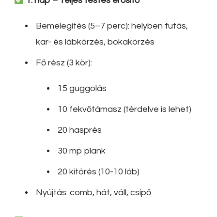
1. nap – Teljes testes erősítő
Bemelegítés (5–7 perc): helyben futás,
kar- és lábkörzés, bokakörzés
Fő rész (3 kör):
15 guggolás
10 fekvőtámasz (térdelve is lehet)
20 hasprés
30 mp plank
20 kitörés (10-10 láb)
Nyújtás: comb, hát, váll, csípő