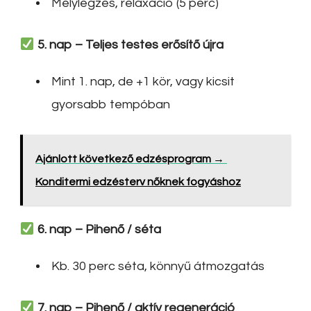
Mélylégzés, relaxáció (5 perc)
5. nap – Teljes testes erősítő újra
Mint 1. nap, de +1 kör, vagy kicsit
gyorsabb tempóban
Ajánlott következő edzésprogram →
Konditermi edzésterv nőknek fogyáshoz
6. nap – Pihenő / séta
Kb. 30 perc séta, könnyű átmozgatás
7. nap – Pihenő / aktív regeneráció