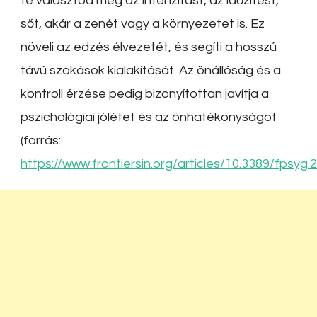
te választod meg az intenzitást, az időzítést,
sőt, akár a zenét vagy a környezetet is. Ez
növeli az edzés élvezetét, és segíti a hosszú
távú szokások kialakítását. Az önállóság és a
kontroll érzése pedig bizonyítottan javítja a
pszichológiai jólétet és az önhatékonyságot
(forrás:
https://www.frontiersin.org/articles/10.3389/fpsyg.