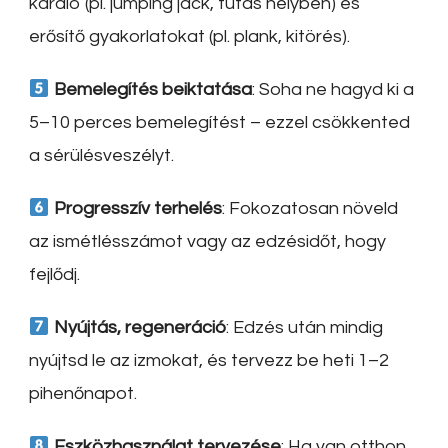
kardió (pl. jumping jack, futás helyben) és
erősítő gyakorlatokat (pl. plank, kitörés).
Bemelegítés beiktatása
: Soha ne hagyd ki a
5–10 perces bemelegítést – ezzel csökkented
a sérülésveszélyt.
Progresszív terhelés
: Fokozatosan növeld
az ismétlésszámot vagy az edzésidőt, hogy
fejlődj.
Nyújtás, regeneráció
: Edzés után mindig
nyújtsd le az izmokat, és tervezz be heti 1–2
pihenőnapot.
Eszközhasználat tervezése
: Ha van otthon