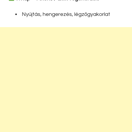
Nyújtás, hengerezés, légzőgyakorlat