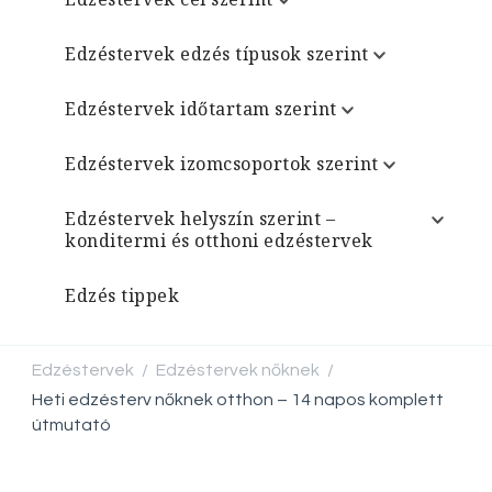
Edzéstervek edzés típusok szerint
Edzéstervek időtartam szerint
Edzéstervek izomcsoportok szerint
Edzéstervek helyszín szerint –
konditermi és otthoni edzéstervek
Edzés tippek
Edzéstervek
Edzéstervek nőknek
/
/
Heti edzésterv nőknek otthon – 14 napos komplett
útmutató