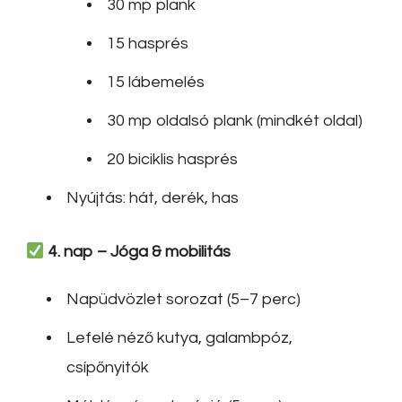
30 mp plank
15 hasprés
15 lábemelés
30 mp oldalsó plank (mindkét oldal)
20 biciklis hasprés
Nyújtás: hát, derék, has
4. nap – Jóga & mobilitás
Napüdvözlet sorozat (5–7 perc)
Lefelé néző kutya, galambpóz,
csípőnyitók