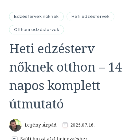
Edzéstervek nőknek
Heti edzéstervek
Otthoni edzéstervek
Heti edzésterv
nőknek otthon – 14
napos komplett
útmutató
Legény Árpád
2025.07.16.
Heti
Szólj hozzá a(z)
bejegyzéshez