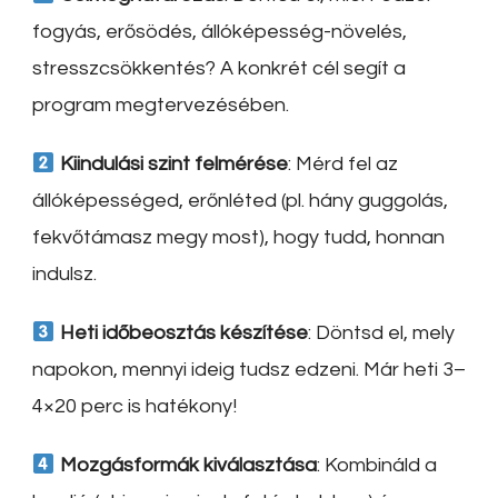
fogyás, erősödés, állóképesség-növelés,
stresszcsökkentés? A konkrét cél segít a
program megtervezésében.
Kiindulási szint felmérése
: Mérd fel az
állóképességed, erőnléted (pl. hány guggolás,
fekvőtámasz megy most), hogy tudd, honnan
indulsz.
Heti időbeosztás készítése
: Döntsd el, mely
napokon, mennyi ideig tudsz edzeni. Már heti 3–
4×20 perc is hatékony!
Mozgásformák kiválasztása
: Kombináld a