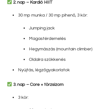
2. nap – Kardió HIIT
30 mp munka / 30 mp pihenő, 3 kör:
Jumping jack
Magastérdemelés
Hegymászás (mountain climber)
Oldalra szökkenés
Nyújtás, légzőgyakorlatok
3. nap – Core + törzsizom
3 kör: