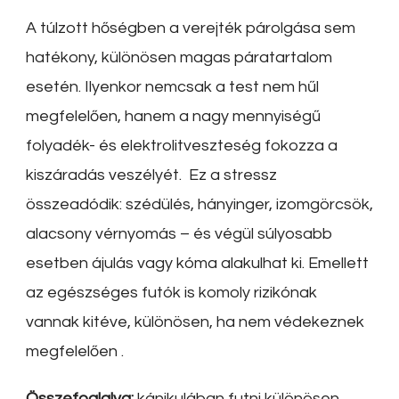
A túlzott hőségben a verejték párolgása sem
hatékony, különösen magas páratartalom
esetén. Ilyenkor nemcsak a test nem hűl
megfelelően, hanem a nagy mennyiségű
folyadék- és elektrolitveszteség fokozza a
kiszáradás veszélyét.
Ez a stressz
összeadódik: szédülés, hányinger, izomgörcsök,
alacsony vérnyomás – és végül súlyosabb
esetben ájulás vagy kóma alakulhat ki. Emellett
az egészséges futók is komoly rizikónak
vannak kitéve, különösen, ha nem védekeznek
megfelelően
.
Összefoglalva:
kánikulában futni különösen