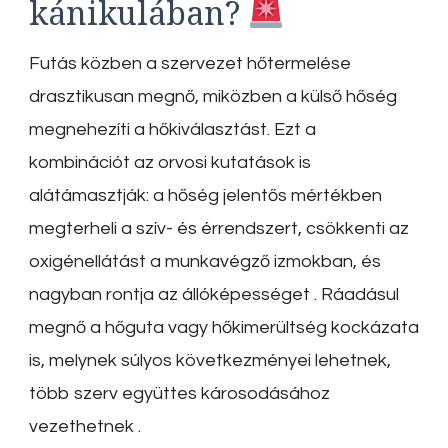
kánikulában?
Futás közben a szervezet hőtermelése
drasztikusan megnő, miközben a külső hőség
megnehezíti a hőkiválasztást. Ezt a
kombinációt az orvosi kutatások is
alátámasztják: a hőség jelentős mértékben
megterheli a szív- és érrendszert, csökkenti az
oxigénellátást a munkavégző izmokban, és
nagyban rontja az állóképességet
.
Ráadásul
megnő a hőguta vagy hőkimerültség kockázata
is, melynek súlyos következményei lehetnek,
több szerv együttes károsodásához
vezethetnek
.