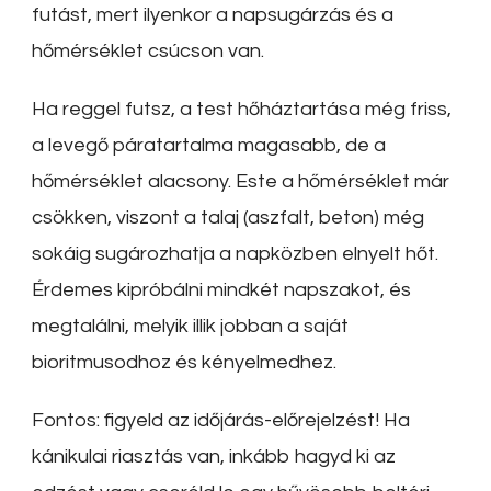
futást, mert ilyenkor a napsugárzás és a
hőmérséklet csúcson van.
Ha reggel futsz, a test hőháztartása még friss,
a levegő páratartalma magasabb, de a
hőmérséklet alacsony. Este a hőmérséklet már
csökken, viszont a talaj (aszfalt, beton) még
sokáig sugározhatja a napközben elnyelt hőt.
Érdemes kipróbálni mindkét napszakot, és
megtalálni, melyik illik jobban a saját
bioritmusodhoz és kényelmedhez.
Fontos: figyeld az időjárás-előrejelzést! Ha
kánikulai riasztás van, inkább hagyd ki az