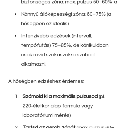
biztonságos zóna: max. pulzus 50–60%-a
Könnyű állóképességi zóna: 60–75% (a
hőségben ez ideális)
Intenzívebb edzések (intervall,
tempófutás) 75–85%, de kánikulában
csak rövid szakaszokra szabad
alkalmazni.
A hőségben edzéshez érdemes:
Számold ki a maximális pulzusod
(pl.
220‑életkor alap formula vagy
laboratóriumi mérés)
Tartsd az aerob zónát
(max‑pulzus 60–