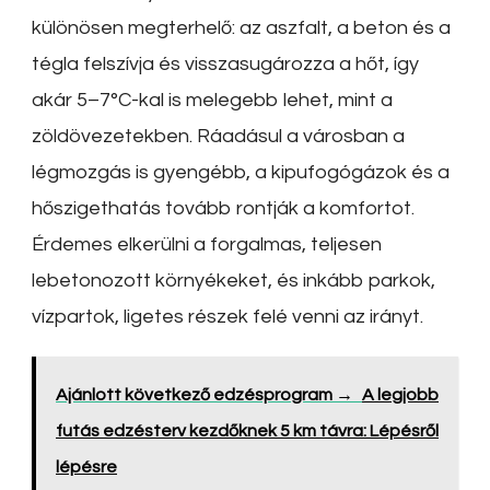
különösen megterhelő: az aszfalt, a beton és a
tégla felszívja és visszasugározza a hőt, így
akár 5–7°C-kal is melegebb lehet, mint a
zöldövezetekben. Ráadásul a városban a
légmozgás is gyengébb, a kipufogógázok és a
hőszigethatás tovább rontják a komfortot.
Érdemes elkerülni a forgalmas, teljesen
lebetonozott környékeket, és inkább parkok,
vízpartok, ligetes részek felé venni az irányt.
Ajánlott következő edzésprogram →
A legjobb
futás edzésterv kezdőknek 5 km távra: Lépésről
lépésre