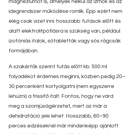
magnéziumot is, amelyek nélkül az izmok és az
idegrendszer működése romlik. Épp ezért nem
elég csak vizet inni: hosszabb futások előtt és
alatt elektrolitpótlásra is szükség van, például
izotóniás italok, sótabletták vagy sós rágcsák
formájában.
A szakértők szerint futás előtt kb. 500 ml
folyadékot érdemes meginni, közben pedig 20–
30 percenként kortyolgatni (nem egyszerre
lehúzni) a frissítő italt. Fontos, hogy ne várd
meg a szomjúságérzetet, mert az már a
dehidratáció jele lehet. Hosszabb, 60–90
perces edzéseknél már mindenképp ajánlott