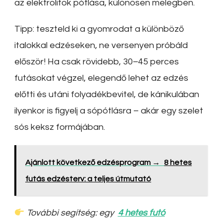
az elektrolitok pótlása, különösen melegben.
Tipp: teszteld ki a gyomrodat a különböző
italokkal edzéseken, ne versenyen próbáld
először! Ha csak rövidebb, 30–45 perces
futásokat végzel, elegendő lehet az edzés
előtti és utáni folyadékbevitel, de kánikulában
ilyenkor is figyelj a sópótlásra – akár egy szelet
sós keksz formájában.
Ajánlott következő edzésprogram →
8 hetes
futás edzésterv: a teljes útmutató
További segítség: egy
4 hetes futó