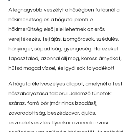
A legnagyobb veszélyt a hőségben futásnál a
hőkimerültség és a hőguta jelenti. A
hőkimerültség első jelei lehetnek az erős
verejtékezés, fejfájás, izomgörcsök, szédülés,
hányinger, sápadtság, gyengeség. Ha ezeket
tapasztalod, azonnal állj meg, keress árnyékot,
hűtsd magad vízzel, és igyál sok folyadékot!
A hőguta életveszélyes állapot, amelynél a test
hőszabályozása felborul. Jellemző tünetek:
száraz, forró bőr (már nincs izzadás!),
zavarodottság, beszédzavar, ájulás,
eszméletvesztés. Ilyenkor azonnali orvosi