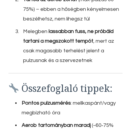
75%) – ebben a hőségben kényelmesen
beszélhetsz, nem lihegsz túl
Melegben
lassabban fuss, ne próbáld
tartani a megszokott tempót
, mert az
csak magasabb terhelést jelent a
pulzusnak és a szervezetnek
Összefoglaló tippek:
Pontos pulzusmérés
: mellkaspánt/vagy
megbízható óra
Aerob tartományban maradj
(~60‑75%