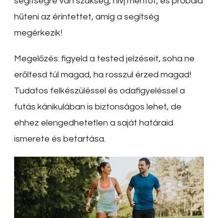
segítségre van szükség, hívj mentőt, és próbáld
hűteni az érintettet, amíg a segítség
megérkezik!
Megelőzés: figyeld a tested jelzéseit, soha ne
erőltesd túl magad, ha rosszul érzed magad!
Tudatos felkészüléssel és odafigyeléssel a
futás kánikulában is biztonságos lehet, de
ehhez elengedhetetlen a saját határaid
ismerete és betartása.