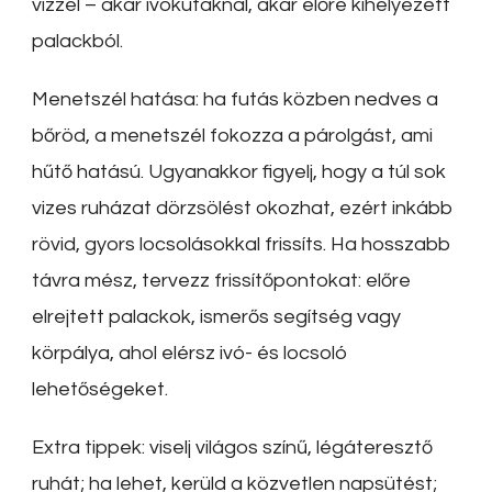
vízzel – akár ivókutaknál, akár előre kihelyezett
palackból.
Menetszél hatása: ha futás közben nedves a
bőröd, a menetszél fokozza a párolgást, ami
hűtő hatású. Ugyanakkor figyelj, hogy a túl sok
vizes ruházat dörzsölést okozhat, ezért inkább
rövid, gyors locsolásokkal frissíts. Ha hosszabb
távra mész, tervezz frissítőpontokat: előre
elrejtett palackok, ismerős segítség vagy
körpálya, ahol elérsz ivó- és locsoló
lehetőségeket.
Extra tippek: viselj világos színű, légáteresztő
ruhát; ha lehet, kerüld a közvetlen napsütést;