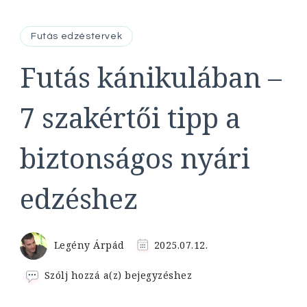
Futás edzéstervek
Futás kánikulában –
7 szakértői tipp a
biztonságos nyári
edzéshez
Legény Árpád
2025.07.12.
Futás
Szólj hozzá a(z)
bejegyzéshez
kánikulában
–