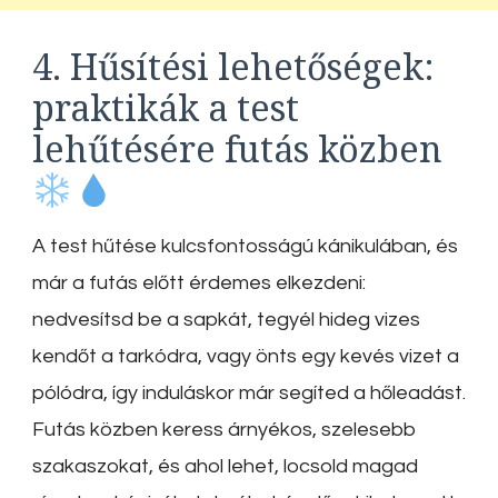
4. Hűsítési lehetőségek:
praktikák a test
lehűtésére futás közben
A test hűtése kulcsfontosságú kánikulában, és
már a futás előtt érdemes elkezdeni:
nedvesítsd be a sapkát, tegyél hideg vizes
kendőt a tarkódra, vagy önts egy kevés vizet a
pólódra, így induláskor már segíted a hőleadást.
Futás közben keress árnyékos, szelesebb
szakaszokat, és ahol lehet, locsold magad