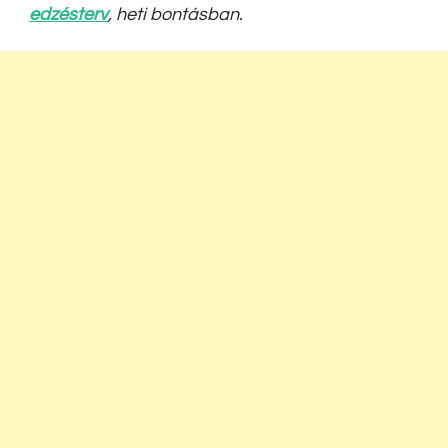
edzésterv
, heti bontásban.