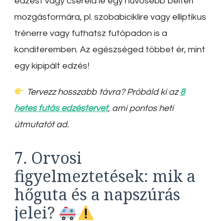
edzést vagy cseréld le egy hűvösebb beltéri
mozgásformára, pl. szobabiciklire vagy elliptikus
trénerre vagy futhatsz futópadon is a
konditeremben. Az egészséged többet ér, mint
egy kipipált edzés!
Tervezz hosszabb távra? Próbáld ki az
8
hetes futás edzéstervet
, ami pontos heti
útmutatót ad.
7. Orvosi
figyelmeztetések: mik a
hőguta és a napszúrás
jelei?