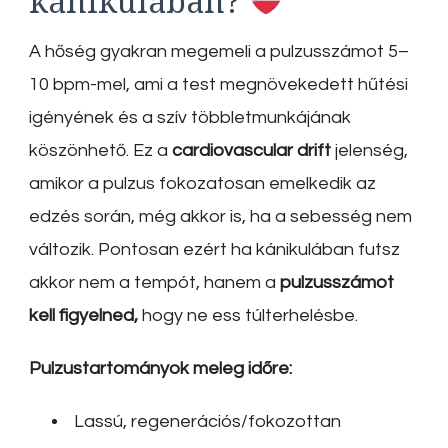
kánikulában?
A hőség gyakran megemeli a pulzusszámot 5–
10 bpm-mel, ami a test megnövekedett hűtési
igényének és a szív többletmunkájának
köszönhető.
Ez a
cardiovascular drift
jelenség,
amikor a pulzus fokozatosan emelkedik az
edzés során, még akkor is, ha a sebesség nem
változik
.
Pontosan ezért ha kánikulában futsz
akkor nem a tempót, hanem a
pulzusszámot
kell figyelned,
hogy ne ess túlterhelésbe.
Pulzustartományok meleg időre:
Lassú, regenerációs/fokozottan