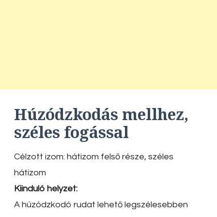
Húzódzkodás mellhez,
széles fogással
Célzott izom: hátizom felső része, széles
hátizom
Kiinduló helyzet:
A húzódzkodó rudat lehető legszélesebben