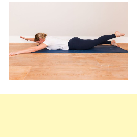
saját
testsúllyal