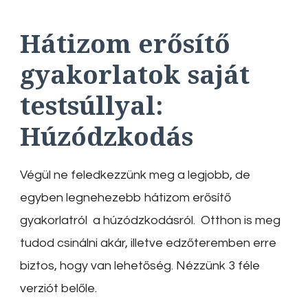
Hátizom erősítő
gyakorlatok saját
testsúllyal:
Húzódzkodás
Végül ne feledkezzünk meg a legjobb, de
egyben legnehezebb hátizom erősítő
gyakorlatról a húzódzkodásról. Otthon is meg
tudod csinálni akár, illetve edzőteremben erre
biztos, hogy van lehetőség. Nézzünk 3 féle
verziót belőle.