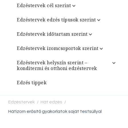
Edzéstervek cél szerint
Edzéstervek edzés típusok szerint
Edzéstervek időtartam szerint
Edzéstervek izomcsoportok szerint
Edzéstervek helyszín szerint –
konditermi és otthoni edzéstervek
Edzés tippek
Edzéstervek
Hát edzés
/
/
Hátizom erősítő gyakorlatok saját testsúllyal