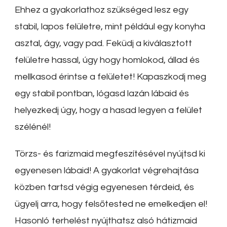
Ehhez a gyakorlathoz szükséged lesz egy
stabil, lapos felületre, mint például egy konyha
asztal, ágy, vagy pad. Feküdj a kiválasztott
felületre hassal, úgy hogy homlokod, állad és
mellkasod érintse a felületet! Kapaszkodj meg
egy stabil pontban, lógasd lazán lábaid és
helyezkedj úgy, hogy a hasad legyen a felület
szélénél!
Törzs- és farizmaid megfeszítésével nyújtsd ki
egyenesen lábaid! A gyakorlat végrehajtása
közben tartsd végig egyenesen térdeid, és
ügyelj arra, hogy felsőtested ne emelkedjen el!
Hasonló terhelést nyújthatsz alsó hátizmaid