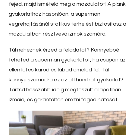
fejed, majd ismételd meg a mozdulatot! A plank
gyakorlathoz hasonlóan, a superman
végrehajtásánál statikus terhelést biztosítasz a
mozdulatban résztvevő izmok számára.
Túl nehéznek érzed a feladatot? Könnyebbé
teheted a superman gyakorlatot, ha csupán az
ellentétes karod és lábad emeled fel. Túl
könnyű számodra ez az otthoni hát gyakorlat?
Tartsd hosszabb ideig megfeszült állapotban
izmaid, és garantáltan érezni fogod hatását.