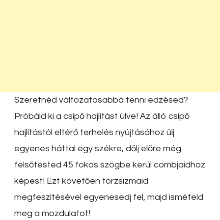
Szeretnéd változatosabbá tenni edzésed?
Próbáld ki a csípő hajlítást ülve! Az álló csípő
hajlítástól eltérő terhelés nyújtásához ülj
egyenes háttal egy székre, dőlj előre még
felsőtested 45 fokos szögbe kerül combjaidhoz
képest! Ezt követően törzsizmaid
megfeszítésével egyenesedj fel, majd ismételd
meg a mozdulatot!