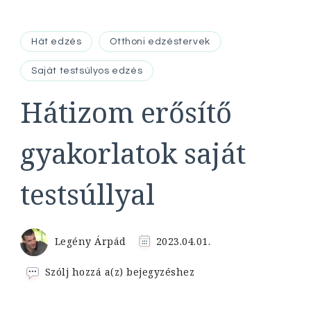
Hát edzés
Otthoni edzéstervek
Saját testsúlyos edzés
Hátizom erősítő
gyakorlatok saját
testsúllyal
Legény Árpád
2023.04.01.
Hátizom
Szólj hozzá a(z)
bejegyzéshez
erősítő
gyakorlatok