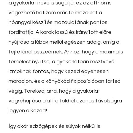
a gyakorlat neve is sugallja, ez az otthon is
végezhető hátizom erősítő mozdulat a
hóangyal készítés mozdulatának pontos
fordítottja. A karok lassú és irányított előre
nyújtása a lábak mellől egészen addig, amíg a
fejtetőnél összeérnek. Ahhoz, hogy a maximális
terhelést nyújtsd, a gyakorlatban résztvevő
izmoknak fontos, hogy kezed egyenesen
maradjon, és a könyököd fix pozícióban tartsd
végig. Törekedj arra, hogy a gyakorlat
végrehajtása alatt a földtől azonos távolságra
legyen a kezed!
Így akár edzőgépek és súlyok nélkül is