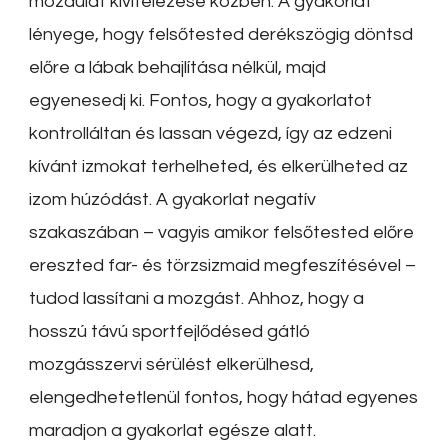
mozdulat kivitelezése közben. A gyakorlat
lényege, hogy felsőtested derékszögig döntsd
előre a lábak behajlítása nélkül, majd
egyenesedj ki. Fontos, hogy a gyakorlatot
kontrolláltan és lassan végezd, így az edzeni
kívánt izmokat terhelheted, és elkerülheted az
izom húzódást. A gyakorlat negatív
szakaszában – vagyis amikor felsőtested előre
ereszted far- és törzsizmaid megfeszítésével –
tudod lassítani a mozgást. Ahhoz, hogy a
hosszú távú sportfejlődésed gátló
mozgásszervi sérülést elkerülhesd,
elengedhetetlenül fontos, hogy hátad egyenes
maradjon a gyakorlat egésze alatt.