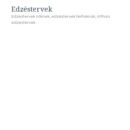
Edzéstervek
Edzéstervek nőknek, edzéstervek férfiaknak, otthoni
edzéstervek