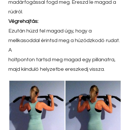
madárfogással fogd meg. Ereszd le magad a
rúdról.
Végrehajtás:
Ezután húzd fel magad úgy, hogy a
mellkasoddal érintsd meg a húzódzkodó rudat.
A
holtponton tartsd meg magad egy pillanatra,
majd kiinduló helyzetbe ereszkedj vissza.