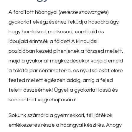
A fordított hóangyal (
reverse snowangels
)
gyakorlat elvégzéséhez feküdj a hasadra úgy,
hogy homlokod, mellkasod, combjaid és
lábujjaid érintsék a földet! A kiindulási
pozícióban kezeid pihenjenek a törzsed mellett,
majd a gyakorlat megkezdésekor karjaid emeld
a földtől pár centiméterre, és nyújtsd őket előre
tested mellett egészen addig, amíg a fejed
felett összeérnek! Ügyelj a gyakorlat lassú és
koncentrált végrehajtására!
Sokunk számára a gyermekkori, téli játékok
emlékezetes része a hóangyal készítés. Ahogy