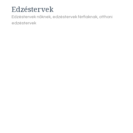
Edzéstervek
Edzéstervek nőknek, edzéstervek férfiaknak, otthoni
edzéstervek