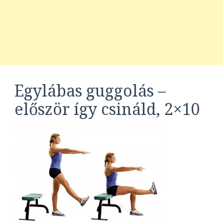
Egylábas guggolás –
először így csináld, 2×10