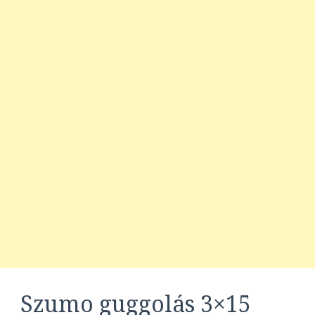
Szumo guggolás 3×15