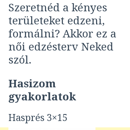
Szeretnéd a kényes
területeket edzeni,
formálni? Akkor ez a
női edzésterv Neked
szól.
Hasizom
gyakorlatok
Hasprés 3×15