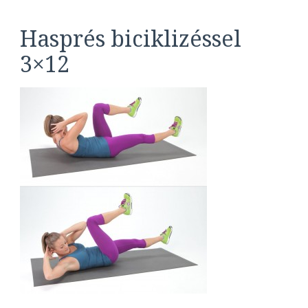
Hasprés biciklizéssel
3×12