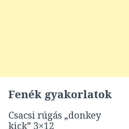
Fenék gyakorlatok
Csacsi rúgás „donkey
kick” 3×12