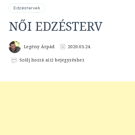
Edzéstervek
NŐI EDZÉSTERV
Legény Árpád
2020.03.24.
NŐI
Szólj hozzá a(z)
bejegyzéshez
EDZÉSTERV