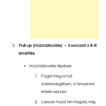
Pull-up (Húzódzkodás) – 3 sorozat x 6-8
ismétlés
Húzódzkodás lépései:
Fogd meg a rúd
szélességében, a tenyered
kifelé nézzen.
Lassan húzd fel magad, míg