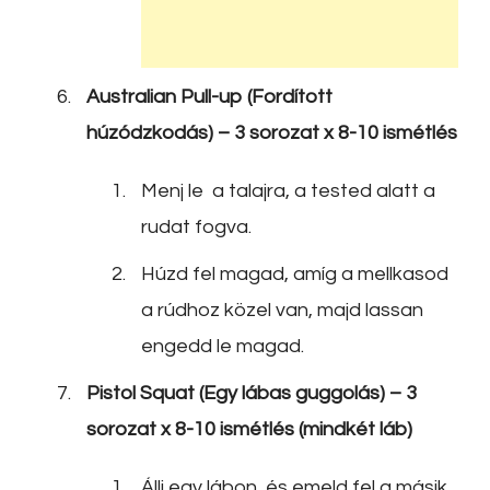
Australian Pull-up (Fordított
húzódzkodás) – 3 sorozat x 8-10 ismétlés
Menj le a talajra, a tested alatt a
rudat fogva.
Húzd fel magad, amíg a mellkasod
a rúdhoz közel van, majd lassan
engedd le magad.
Pistol Squat (Egy lábas guggolás) – 3
sorozat x 8-10 ismétlés (mindkét láb)
Állj egy lábon, és emeld fel a másik