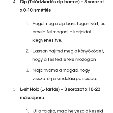
Dip (Tolódzkodás dip bar-on) – 3 sorozat
x 8-10 ismétlés
Fogd meg a dip bars fogantyúit, és
emeld fel magad, a karjaidat
kiegyenesítve.
Lassan hajlítsd meg a könyöködet,
hogy a tested lefelé mozogjon.
Majd nyomd ki magad, hogy
visszatérj a kiindulási pozícióba.
L-sit Hold (L-tartás) – 3 sorozat x 10-20
másodperc
Ülj a talajra, majd helyezd a kezeid