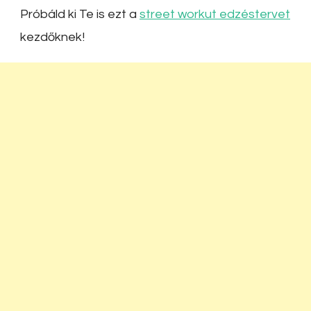
Próbáld ki Te is ezt a
street workut edzéstervet
kezdőknek!