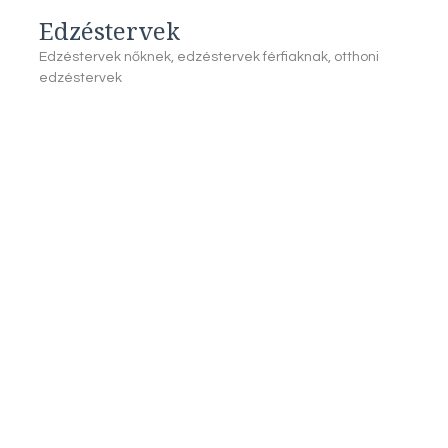
Edzéstervek
Edzéstervek nőknek, edzéstervek férfiaknak, otthoni
edzéstervek