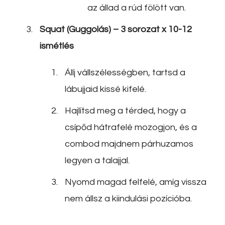
az állad a rúd fölött van.
Squat (Guggolás) – 3 sorozat x 10-12
ismétlés
Állj vállszélességben, tartsd a
lábujjaid kissé kifelé.
Hajlítsd meg a térded, hogy a
csípőd hátrafelé mozogjon, és a
combod majdnem párhuzamos
legyen a talajjal.
Nyomd magad felfelé, amíg vissza
nem állsz a kiindulási pozícióba.