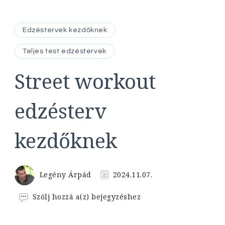
Edzéstervek kezdőknek
Teljes test edzéstervek
Street workout
edzésterv
kezdőknek
Legény Árpád
2024.11.07.
Street
Szólj hozzá a(z)
bejegyzéshez
workout
edzésterv