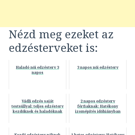
Nézd meg ezeket az
edzésterveket is:
Haladó női edzésterv 3
3 napos női edzésterv
napos
Vádli edzés saját
2 napos edzésterv
testsúllyal: teljes edzésterv
férfiaknak: Hatékony
kezdőknek és haladóknak
izomépítés időhiányban
Kezdő edzésterv nőknek
1 hetes edzésterv: Hatékony