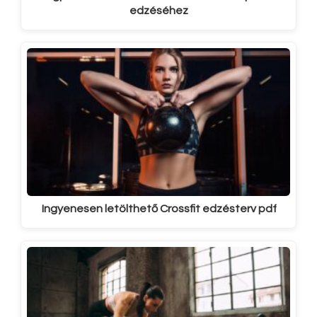
edzéséhez
Ingyenesen letölthető Crossfit edzésterv pdf