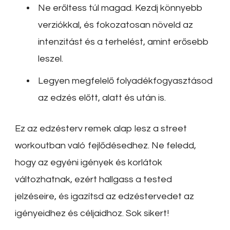
Ne erőltess túl magad. Kezdj könnyebb
verziókkal, és fokozatosan növeld az
intenzitást és a terhelést, amint erősebb
leszel.
Legyen megfelelő folyadékfogyasztásod
az edzés előtt, alatt és után is.
Ez az edzésterv remek alap lesz a street
workoutban való fejlődésedhez. Ne feledd,
hogy az egyéni igények és korlátok
változhatnak, ezért hallgass a tested
jelzéseire, és igazítsd az edzéstervedet az
igényeidhez és céljaidhoz. Sok sikert!