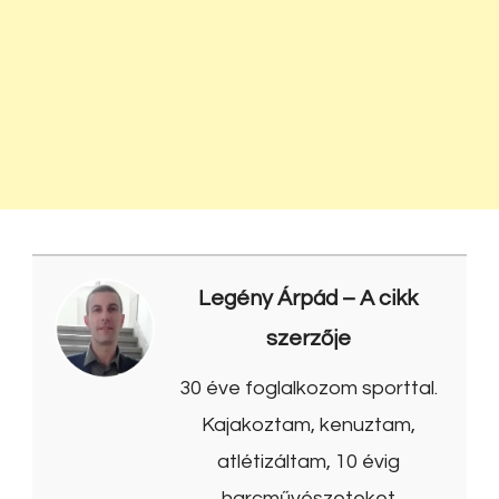
Legény Árpád
– A cikk
szerzője
30 éve foglalkozom sporttal.
Kajakoztam, kenuztam,
atlétizáltam, 10 évig
harcművészeteket