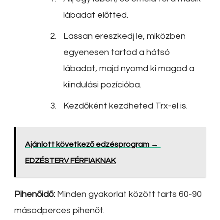
lábadat előtted.
Lassan ereszkedj le, miközben
egyenesen tartod a hátsó
lábadat, majd nyomd ki magad a
kiindulási pozícióba.
Kezdőként kezdheted Trx-el is.
Ajánlott következő edzésprogram →
EDZÉSTERV FÉRFIAKNAK
Pihenőidő:
Minden gyakorlat között tarts 60-90
másodperces pihenőt.