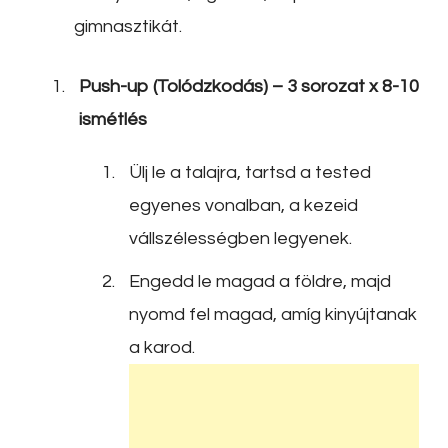
gimnasztikát.
Push-up (Tolódzkodás) – 3 sorozat x 8-10
ismétlés
Ülj le a talajra, tartsd a tested
egyenes vonalban, a kezeid
vállszélességben legyenek.
Engedd le magad a földre, majd
nyomd fel magad, amíg kinyújtanak
a karod.