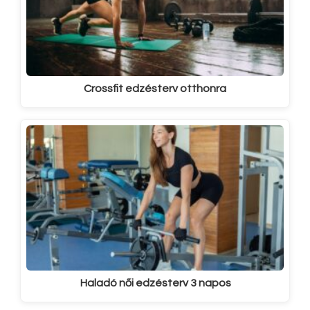
Crossfit edzésterv otthonra
Haladó női edzésterv 3 napos