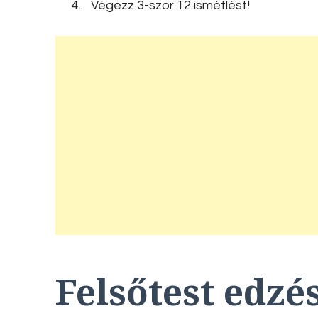
Végezz 3-szor 12 ismétlést!
Felsőtest edzé