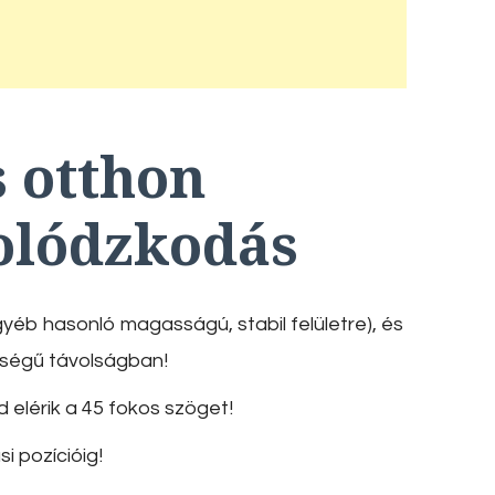
s otthon
Tolódzkodás
yéb hasonló magasságú, stabil felületre), és
ességű távolságban!
 elérik a 45 fokos szöget!
i pozícióig!