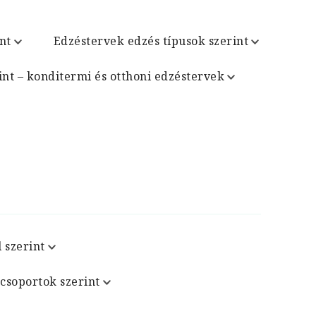
nt
Edzéstervek edzés típusok szerint
int – konditermi és otthoni edzéstervek
 szerint
csoportok szerint