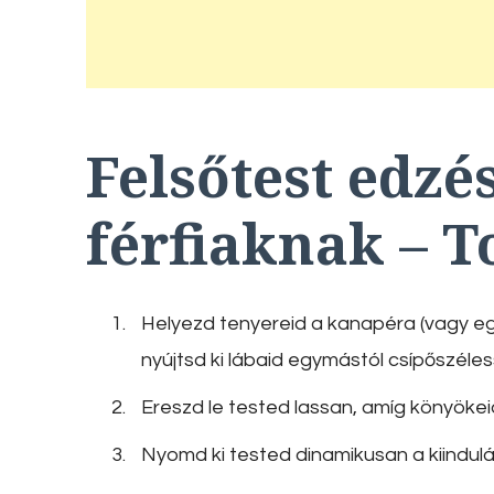
Felsőtest edzé
férfiaknak – 
Helyezd tenyereid a kanapéra (vagy eg
nyújtsd ki lábaid egymástól csípőszél
Ereszd le tested lassan, amíg könyökeid
Nyomd ki tested dinamikusan a kiindulás