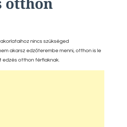
s otthon
yakorlataihoz nincs szükséged
nem akarsz edzőterembe menni, otthon is le
t edzés otthon férfiaknak.