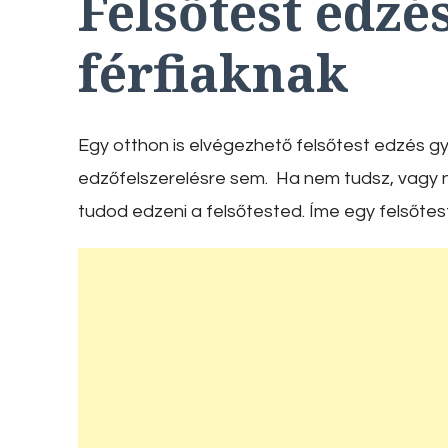
Felsőtest edzé
férfiaknak
Egy otthon is elvégezhető felsőtest edzés g
edzőfelszerelésre sem. Ha nem tudsz, vagy 
tudod edzeni a felsőtested. Íme egy felsőtes