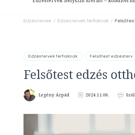
Edzéstervek helyszín szerint – konditerm
Edzéstervek
Edzéstervek férfiaknak
Felsőtes
/
/
Edzéstervek férfiaknak
Felsőtest edzésterv
Felsőtest edzés ott
Legény Árpád
2024.11.06.
Szól