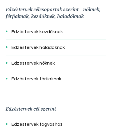
Edzéstervek célcsoportok szerint – nőknek,
férfiaknak, kezdőknek, haladóknak
Edzéstervek kezdőknek
Edzéstervek haladóknak
Edzéstervek nőknek
Edzéstervek férfiaknak
Edzéstervek cél szerint
Edzéstervek fogyáshoz