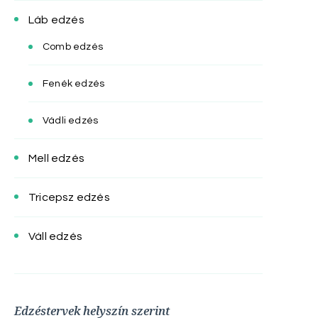
Láb edzés
Comb edzés
Fenék edzés
Vádli edzés
Mell edzés
Tricepsz edzés
Váll edzés
Edzéstervek helyszín szerint