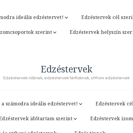
modra ideális edzéstervet!
Edzéstervek cél szeri
izomcsoportok szerint
Edzéstervek helyszín szer
Edzéstervek
Edzéstervek nőknek, edzéstervek férfiaknak, otthoni edzéstervek
 a számodra ideális edzéstervet!
Edzéstervek cél
Edzéstervek időtartam szerint
Edzéstervek izom