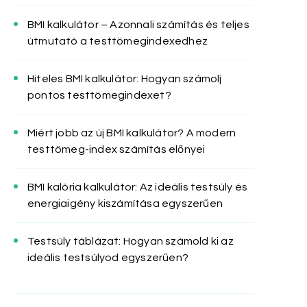
BMI kalkulátor – Azonnali számítás és teljes
útmutató a testtömegindexedhez
Hiteles BMI kalkulátor: Hogyan számolj
pontos testtömegindexet?
Miért jobb az új BMI kalkulátor? A modern
testtömeg-index számítás előnyei
BMI kalória kalkulátor: Az ideális testsúly és
energiaigény kiszámítása egyszerűen
Testsúly táblázat: Hogyan számold ki az
ideális testsúlyod egyszerűen?