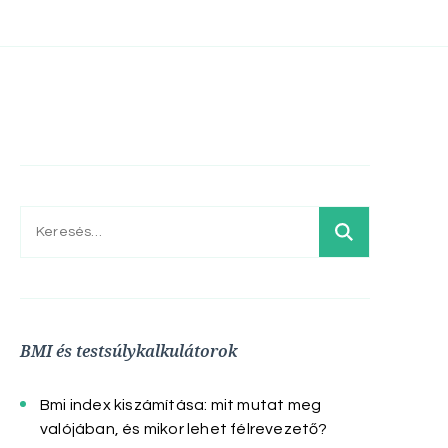
Keresés:
BMI és testsúlykalkulátorok
Bmi index kiszámítása: mit mutat meg
valójában, és mikor lehet félrevezető?