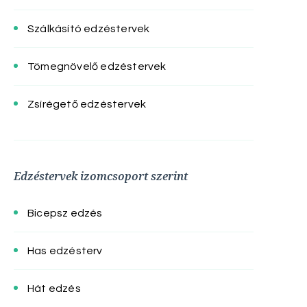
Szálkásító edzéstervek
Tömegnövelő edzéstervek
Zsírégető edzéstervek
Edzéstervek izomcsoport szerint
Bicepsz edzés
Has edzésterv
Hát edzés