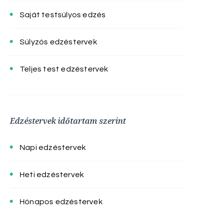
Saját testsúlyos edzés
Súlyzós edzéstervek
Teljes test edzéstervek
Edzéstervek időtartam szerint
Napi edzéstervek
Heti edzéstervek
Hónapos edzéstervek