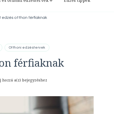
i és otthoni edzéstervek
Edzés tippek
t edzés otthon férfiaknak
Otthoni edzéstervek
hon férfiaknak
Felsőtest
j hozzá a(z)
bejegyzéshez
edzés
otthon
férfiaknak