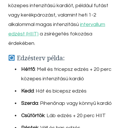
közepes intenzitású kardiót, például futást
vagy kerékpározást, valamint heti 1-2
alkalommal magas intenzitású
intervallum
edzést (HIIT)
a zsírégetés fokozása
érdekében.
Edzésterv példa:
Hétfő
: Mell és tricepsz edzés + 20 perc
közepes intenzitású kardió
Kedd
: Hát és bicepsz edzés
Szerda
: Pihenőnap vagy könnyű kardió
Csütörtök
: Láb edzés + 20 perc HIIT
Péntek
: Váll és has edzés