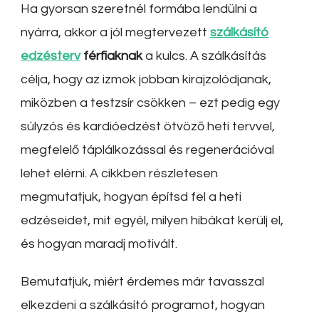
Ha gyorsan szeretnél formába lendülni a
nyárra, akkor a jól megtervezett
szálkásító
edzésterv
férfiaknak
a kulcs. A szálkásítás
célja, hogy az izmok jobban kirajzolódjanak,
miközben a testzsír csökken – ezt pedig egy
súlyzós és kardióedzést ötvöző heti tervvel,
megfelelő táplálkozással és regenerációval
lehet elérni. A cikkben részletesen
megmutatjuk, hogyan építsd fel a heti
edzéseidet, mit egyél, milyen hibákat kerülj el,
és hogyan maradj motivált.
Bemutatjuk, miért érdemes már tavasszal
elkezdeni a szálkásító programot, hogyan