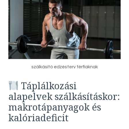
szálkásító edzésterv férfiaknak
Táplálkozási
alapelvek szálkásításkor:
makrotápanyagok és
kalóriadeficit