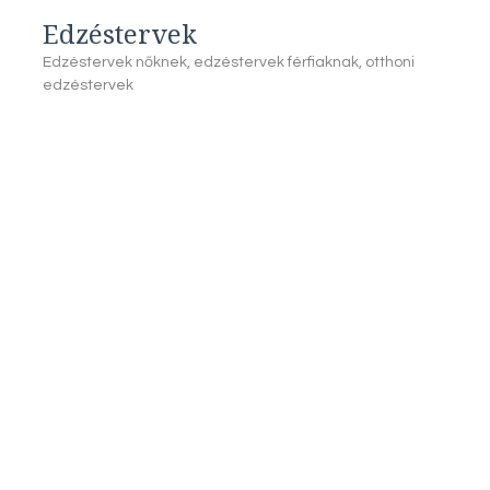
Edzéstervek
Edzéstervek nőknek, edzéstervek férfiaknak, otthoni
edzéstervek