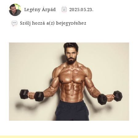
Legény Árpád
2025.05.23.
Szálkásító
Szólj hozzá a(z)
bejegyzéshez
edzésterv
férfiaknak:
Így
érd
el
a
nyári
formád
gyorsan
és
hatékonyan