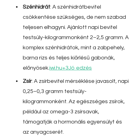
Szénhidrát
:
A szénhidrátbevitel
csökkentése szükséges, de nem szabad
teljesen elhagyni.
Ajánlott napi bevitel
testsúly-kilogrammonként 2–2,5 gramm.
A
komplex szénhidrátok, mint a zabpehely,
barna rizs és teljes kiőrlésű gabonák,
előnyösek.
iwi.hu
+3
Jó edzés
Zsír
:
A zsírbevitel mérséklése javasolt, napi
0,25–0,3 gramm testsúly-
kilogrammonként.
Az egészséges zsírok,
például az omega-3 zsírsavak,
támogatják a hormonális egyensúlyt és
az anyagcserét.