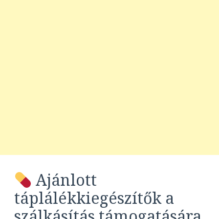
Ajánlott
táplálékkiegészítők a
szálkásítás támogatására