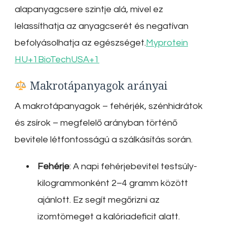
alapanyagcsere szintje alá, mivel ez
lelassíthatja az anyagcserét és negatívan
befolyásolhatja az egészséget.
Myprotein
HU
+1
BioTechUSA
+1
Makrotápanyagok arányai
A makrotápanyagok – fehérjék, szénhidrátok
és zsírok – megfelelő arányban történő
bevitele létfontosságú a szálkásítás során.
Fehérje
:
A napi fehérjebevitel testsúly-
kilogrammonként 2–4 gramm között
ajánlott.
Ez segít megőrizni az
izomtömeget a kalóriadeficit alatt.