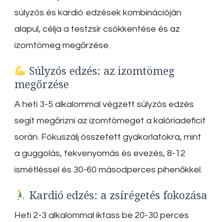
súlyzós és kardió edzések kombinációján
alapul, célja a testzsír csökkentése és az
izomtömeg megőrzése.
Súlyzós edzés: az izomtömeg
megőrzése
A heti 3-5 alkalommal végzett súlyzós edzés
segít megőrizni az izomtömeget a kalóriadeficit
során.
Fókuszálj összetett gyakorlatokra, mint
a guggolás, fekvenyomás és evezés, 8-12
ismétléssel és 30-60 másodperces pihenőkkel.
Kardió edzés: a zsírégetés fokozása
Heti 2-3 alkalommal iktass be 20-30 perces