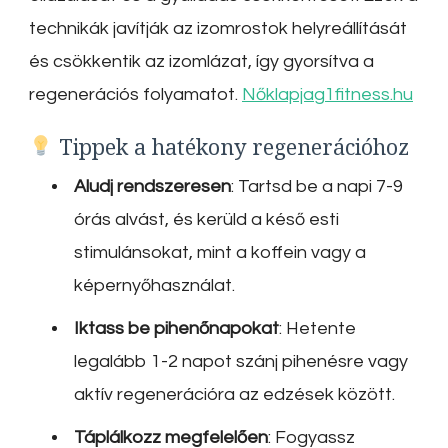
technikák javítják az izomrostok helyreállítását
és csökkentik az izomlázat, így gyorsítva a
regenerációs folyamatot.
Nőklapja
g1fitness.hu
Tippek a hatékony regenerációhoz
Aludj rendszeresen
:
Tartsd be a napi 7-9
órás alvást, és kerüld a késő esti
stimulánsokat, mint a koffein vagy a
képernyőhasználat.
Iktass be pihenőnapokat
:
Hetente
legalább 1-2 napot szánj pihenésre vagy
aktív regenerációra az edzések között.
Táplálkozz megfelelően
:
Fogyassz