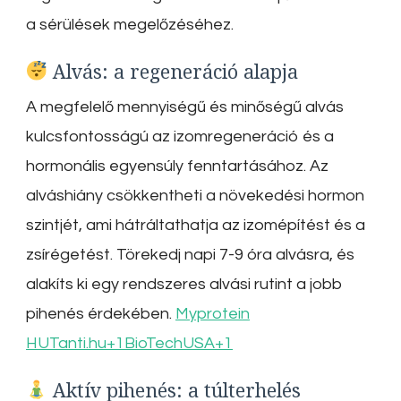
a sérülések megelőzéséhez.
Alvás: a regeneráció alapja
A megfelelő mennyiségű és minőségű alvás
kulcsfontosságú az izomregeneráció és a
hormonális egyensúly fenntartásához.
Az
alváshiány csökkentheti a növekedési hormon
szintjét, ami hátráltathatja az izomépítést és a
zsírégetést.
Törekedj napi 7-9 óra alvásra, és
alakíts ki egy rendszeres alvási rutint a jobb
pihenés érdekében.
Myprotein
HU
Tanti.hu
+1
BioTechUSA
+1
Aktív pihenés: a túlterhelés