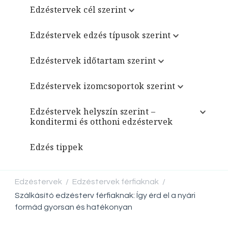
Edzéstervek cél szerint
Edzéstervek edzés típusok szerint
Edzéstervek időtartam szerint
Edzéstervek izomcsoportok szerint
Edzéstervek helyszín szerint –
konditermi és otthoni edzéstervek
Edzés tippek
Edzéstervek
Edzéstervek férfiaknak
/
/
Szálkásító edzésterv férfiaknak: Így érd el a nyári
formád gyorsan és hatékonyan