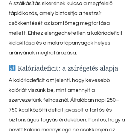
A szálkásítás sikerének kulcsa a megfelelő
táplálkozás, amely biztosítja a testzsír
csökkentését az izomtömeg megtartása
mellett. Ehhez elengedhetetlen a kalóriadeficit
kialakítása és a makrotápanyagok helyes
arányának meghatározása.
Kalóriadeficit: a zsírégetés alapja
A kalóriadeficit azt jelenti, hogy kevesebb
kalóriát viszünk be, mint amennyit a
szervezetünk felhasznál.
Általában napi 250–
750 kcal közötti deficit javasolt a tartós és
biztonságos fogyás érdekében.
Fontos, hogy a
bevitt kalória mennyisége ne csökkenjen az