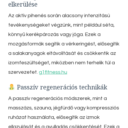
elkerülése
Az aktív pihenés során alacsony intenzitású
tevékenységeket végzünk, mint például séta,
könnyű kerékpározás vagy jóga.
Ezek a
mozgásformák segítik a vérkeringést, elősegítik
a salakanyagok eltávolítását és csökkentik az
izomfeszültséget, miközben nem terhelik túl a
szervezetet.
g1fitness.hu
Passzív regenerációs technikák
A passzív regenerációs módszerek, mint a
masszázs, szauna, jégfürdő vagy kompressziós
ruházat használata, elősegítik az izmok
ellazulását és a gyulladás csökkentését.
Ezek a