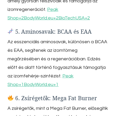
amely gyorsan felszívódik és támogatja az
izomregenerációt.
Peak
Shop
+2
BodyWorld.eu
+2
BioTechUSA
+2
5. Aminosavak: BCAA és EAA
Az esszenciális aminosavak, különösen a BCAA
és EAA, segítenek az izomtömeg
megőrzésében és a regenerációban.
Edzés
előtt és alatt történő fogyasztásuk támogatja
az izomfehérje-szintézist.
Peak
Shop
+1
BodyWorld.eu
+1
6. Zsírégetők: Mega Fat Burner
A zsírégetők, mint a Mega Fat Burner, elősegítik