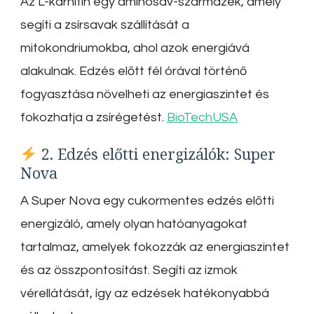
Az L-karnitin egy aminosav-származék, amely
segíti a zsírsavak szállítását a
mitokondriumokba, ahol azok energiává
alakulnak.
Edzés előtt fél órával történő
fogyasztása növelheti az energiaszintet és
fokozhatja a zsírégetést.
BioTechUSA
2. Edzés előtti energizálók: Super
Nova
A Super Nova egy cukormentes edzés előtti
energizáló, amely olyan hatóanyagokat
tartalmaz, amelyek fokozzák az energiaszintet
és az összpontosítást.
Segíti az izmok
vérellátását, így az edzések hatékonyabbá