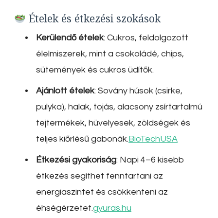
Ételek és étkezési szokások
Kerülendő ételek
:
Cukros, feldolgozott
élelmiszerek, mint a csokoládé, chips,
sütemények és cukros üdítők.
Ajánlott ételek
:
Sovány húsok (csirke,
pulyka), halak, tojás, alacsony zsírtartalmú
tejtermékek, hüvelyesek, zöldségek és
teljes kiőrlésű gabonák.
BioTechUSA
Étkezési gyakoriság
:
Napi 4–6 kisebb
étkezés segíthet fenntartani az
energiaszintet és csökkenteni az
éhségérzetet.
gyuras.hu