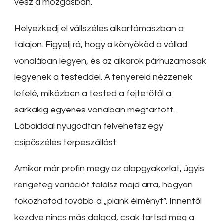
vesz a mozgásban.
Helyezkedj el vállszéles alkartámaszban a
talajon. Figyelj rá, hogy a könyököd a vállad
vonalában legyen, és az alkarok párhuzamosak
legyenek a testeddel. A tenyereid nézzenek
lefelé, miközben a tested a fejtetőtől a
sarkakig egyenes vonalban megtartott.
Lábaiddal nyugodtan felvehetsz egy
csípőszéles terpeszállást.
Amikor már profin megy az alapgyakorlat, úgyis
rengeteg variációt találsz majd arra, hogyan
fokozhatod tovább a „plank élményt”. Innentől
kezdve nincs más dolgod, csak tartsd meg a