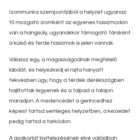
Izommunka szempontjából a helyzet ugyanaz:
fő mozgató izomként az egyenes hasizmodon
van a hangsúly, ugyanakkor támogató társként
a külső és ferde hasizmok is jelen vannak.
Válassz egy, a magasságodnak megfelelő
labdát, és helyezkedj el rajta hanyatt
fekvésben úgy, hogy a térdek derékszögben
hajlítottak legyenek és a talpad a talajon
maradjon. A medencédet a gerincedhez
képest tartsd semleges helyzetben, a kezeidet
pedig tartsd a tarkódon.
A gyakorlat kivitelezésének elve valójában