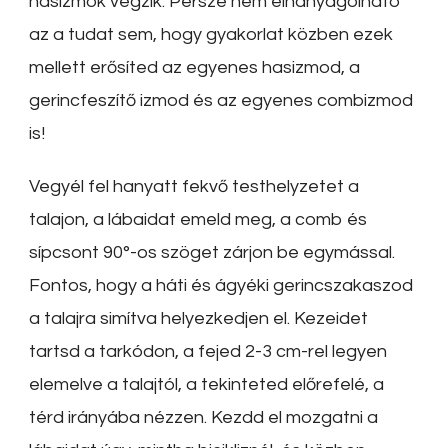
hasizmok végzik. Persze nem elhanyagolható
az a tudat sem, hogy gyakorlat közben ezek
mellett erősíted az egyenes hasizmod, a
gerincfeszítő izmod és az egyenes combizmod
is!
Vegyél fel hanyatt fekvő testhelyzetet a
talajon, a lábaidat emeld meg, a comb és
sípcsont 90°-os szöget zárjon be egymással.
Fontos, hogy a háti és ágyéki gerincszakaszod
a talajra simítva helyezkedjen el. Kezeidet
tartsd a tarkódon, a fejed 2-3 cm-rel legyen
elemelve a talajtól, a tekinteted előrefelé, a
térd irányába nézzen. Kezdd el mozgatni a