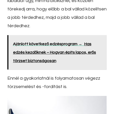
lábaidat úgy, mintha bicikliznél, és közben
törekedj arra, hogy előbb a bal vállad közelítsen
a jobb térdedhez, majd a jobb vállad a bal
térdedhez.
Ajánlott következő edzésprogram →
Has
edzés kezdőknek – Hogyan építs lapos, erős
törzset biztonságosan
Ennél a gyakorlatnál is folyamatosan végezz
törzsemelést és -fordítást is.