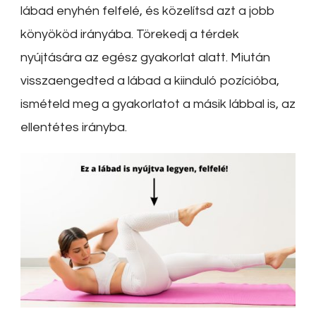
lábad enyhén felfelé, és közelítsd azt a jobb
könyököd irányába. Törekedj a térdek
nyújtására az egész gyakorlat alatt. Miután
visszaengedted a lábad a kiinduló pozícióba,
ismételd meg a gyakorlatot a másik lábbal is, az
ellentétes irányba.