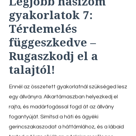
Legjobb hasizom
gyakorlatok 7:
Térdemelés
függeszkedve –
Rugaszkodj el a
talajtól!
Ennél az összetett gyakorlatnál szükséged lesz
egy állványra. Alkartámaszban helyezkedj el
rajta, és madárfogással fogd át az állvány
fogantyúját. Simítsd a háti és ágyéki
gerincszakaszodat a háttámlához, és a lábaid