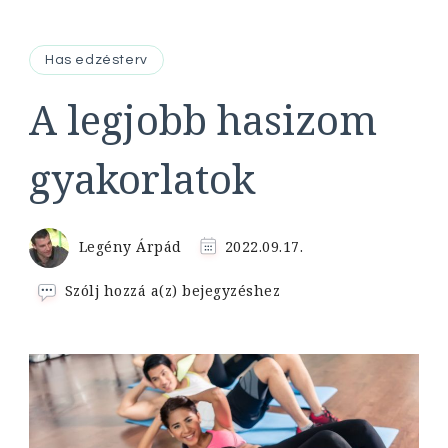
Has edzésterv
A legjobb hasizom
gyakorlatok
Legény Árpád
2022.09.17.
A
Szólj hozzá a(z)
bejegyzéshez
legjobb
hasizom
gyakorlatok