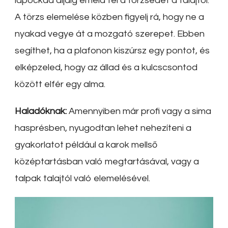
lapockád aljáig emeld fel a törzsedet a talajtól.
A törzs elemelése közben figyelj rá, hogy ne a
nyakad vegye át a mozgató szerepet. Ebben
segíthet, ha a plafonon kiszúrsz egy pontot, és
elképzeled, hogy az állad és a kulcscsontod
között elfér egy alma.
Haladóknak:
Amennyiben már profi vagy a sima
hasprésben, nyugodtan lehet nehezíteni a
gyakorlatot például a karok mellső
középtartásban való megtartásával, vagy a
talpak talajtól való elemelésével.