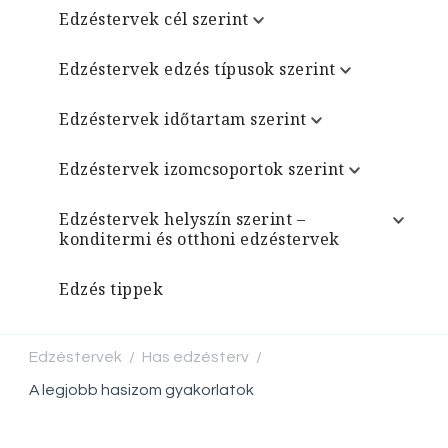
Edzéstervek cél szerint
Edzéstervek edzés típusok szerint
Edzéstervek időtartam szerint
Edzéstervek izomcsoportok szerint
Edzéstervek helyszín szerint –
konditermi és otthoni edzéstervek
Edzés tippek
Edzéstervek
Has edzésterv
/
/
A legjobb hasizom gyakorlatok