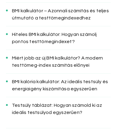
BMI kalkulátor – Azonnali számítás és teljes
útmutató a testtömegindexedhez
Hiteles BMI kalkulátor: Hogyan számolj
pontos testtömegindexet?
Miért jobb az új BMI kalkulátor? A modern
testtömeg-index számítás előnyei
BMI kalória kalkulátor: Az ideális testsúly és
energiaigény kiszámítása egyszerűen
Testsúly táblázat: Hogyan számold ki az
ideális testsúlyod egyszerűen?