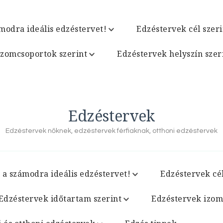
modra ideális edzéstervet!
Edzéstervek cél szeri
izomcsoportok szerint
Edzéstervek helyszín szer
Edzéstervek
Edzéstervek nőknek, edzéstervek férfiaknak, otthoni edzéstervek
 a számodra ideális edzéstervet!
Edzéstervek cél
Edzéstervek időtartam szerint
Edzéstervek izom