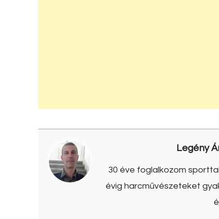
Legény Á
30 éve foglalkozom sporttal
évig harcművészeteket gyako
é