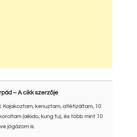
rpád
– A cikk szerzője
. Kajakoztam, kenuztam, atlétizáltam, 10
roltam (aikido, kung fu), és több mint 10
ve jógázom is.