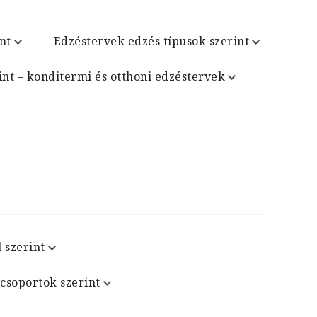
nt
Edzéstervek edzés típusok szerint
int – konditermi és otthoni edzéstervek
 szerint
csoportok szerint