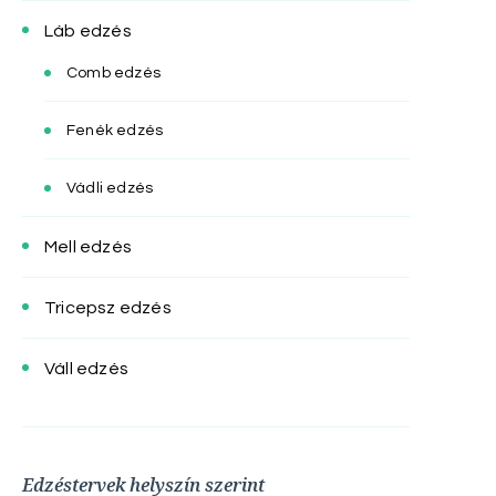
Láb edzés
Comb edzés
Fenék edzés
Vádli edzés
Mell edzés
Tricepsz edzés
Váll edzés
Edzéstervek helyszín szerint