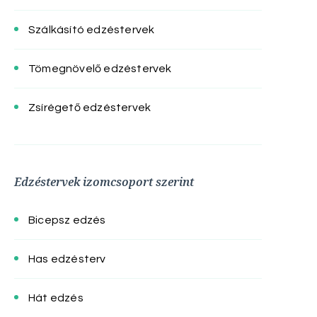
Szálkásító edzéstervek
Tömegnövelő edzéstervek
Zsírégető edzéstervek
Edzéstervek izomcsoport szerint
Bicepsz edzés
Has edzésterv
Hát edzés