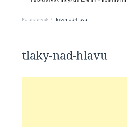
Edzéstervek helyszín szerint – konditerm
Edzéstervek
tlaky-nad-hlavu
/
tlaky-nad-hlavu