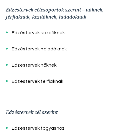
Edzéstervek célcsoportok szerint – nőknek,
férfiaknak, kezdőknek, haladóknak
Edzéstervek kezdőknek
Edzéstervek haladóknak
Edzéstervek nőknek
Edzéstervek férfiaknak
Edzéstervek cél szerint
Edzéstervek fogyáshoz