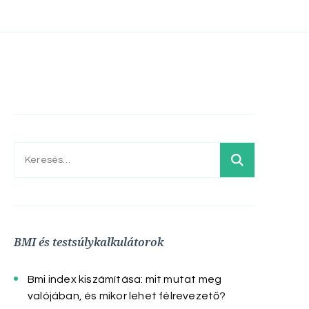
Keresés:
BMI és testsúlykalkulátorok
Bmi index kiszámítása: mit mutat meg
valójában, és mikor lehet félrevezető?