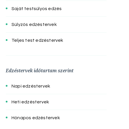
Saját testsúlyos edzés
Súlyzós edzéstervek
Teljes test edzéstervek
Edzéstervek időtartam szerint
Napi edzéstervek
Heti edzéstervek
Hónapos edzéstervek