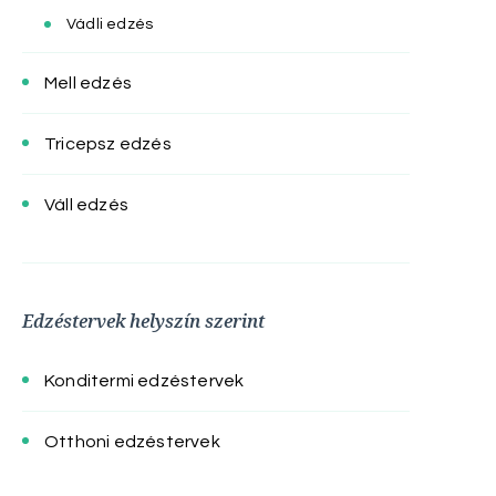
Vádli edzés
Mell edzés
Tricepsz edzés
Váll edzés
Edzéstervek helyszín szerint
Konditermi edzéstervek
Otthoni edzéstervek