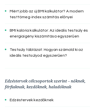
Miért jobb az új BMI kalkulátor? A modern
testtömeg-index számítás előnyei
BMI kalória kalkulátor: Az ideális testsúly és
energiaigény kiszámítása egyszerűen
Testsúly táblázat: Hogyan számold ki az
ideális testsúlyod egyszerűen?
Edzéstervek célcsoportok szerint – nőknek,
férfiaknak, kezdőknek, haladóknak
Edzéstervek kezdőknek