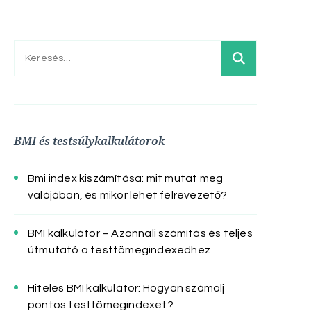
Keresés:
BMI és testsúlykalkulátorok
Bmi index kiszámítása: mit mutat meg
valójában, és mikor lehet félrevezető?
BMI kalkulátor – Azonnali számítás és teljes
útmutató a testtömegindexedhez
Hiteles BMI kalkulátor: Hogyan számolj
pontos testtömegindexet?