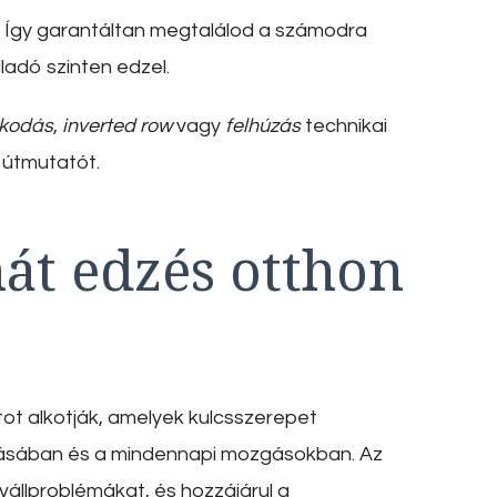
z. Így garantáltan megtalálod a számodra
ladó szinten edzel.
kodás
,
inverted row
vagy
felhúzás
technikai
útmutatót.
hát edzés otthon
ot alkotják, amelyek kulcsszerepet
zálásában és a mindennapi mozgásokban. Az
vállproblémákat, és hozzájárul a