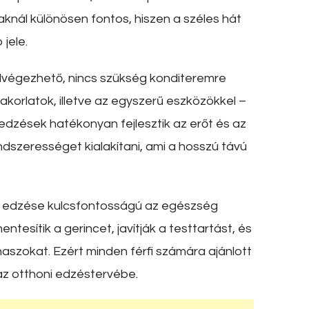
iaknál különösen fontos, hiszen a széles hát
jele.
elvégezhető, nincs szükség konditeremre
akorlatok, illetve az egyszerű eszközökkel –
 edzések hatékonyan fejlesztik az erőt és az
szerességet kialakítani, ami a hosszú távú
hát edzése kulcsfontosságú az egészség
entesítik a gerincet, javítják a testtartást, és
szokat. Ezért minden férfi számára ajánlott
az otthoni edzéstervébe.