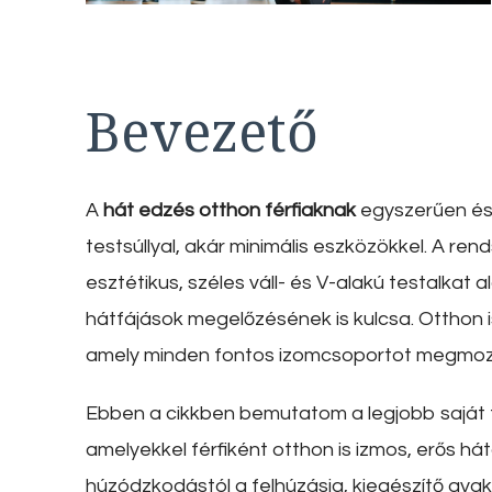
Bevezető
A
hát edzés otthon férfiaknak
egyszerűen és 
testsúllyal, akár minimális eszközökkel. A r
esztétikus, széles váll- és V-alakú testalkat 
hátfájások megelőzésének is kulcsa. Otthon i
amely minden fontos izomcsoportot megmoz
Ebben a cikkben bemutatom a legjobb saját t
amelyekkel férfiként otthon is izmos, erős há
húzódzkodástól a felhúzásig, kiegészítő gyak