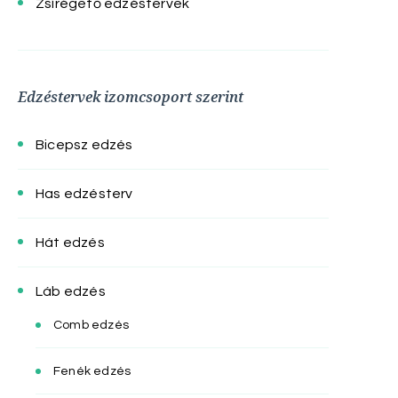
Zsírégető edzéstervek
Edzéstervek izomcsoport szerint
Bicepsz edzés
Has edzésterv
Hát edzés
Láb edzés
Comb edzés
Fenék edzés