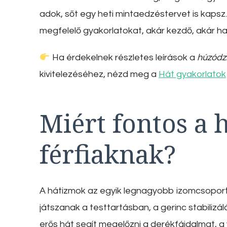
adok, sőt egy heti mintaedzéstervet is kaps
megfelelő gyakorlatokat, akár kezdő, akár ha
Ha érdekelnek részletes leírások a
húzódz
kivitelezéséhez, nézd meg a
Hát gyakorlatok
Miért fontos a 
férfiaknak?
A hátizmok az egyik legnagyobb izomcsoport
játszanak a testtartásban, a gerinc stabili
erős hát segít megelőzni a derékfájdalmat, a 