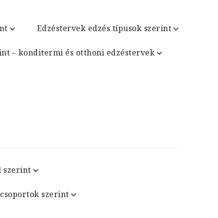
nt
Edzéstervek edzés típusok szerint
int – konditermi és otthoni edzéstervek
 szerint
csoportok szerint