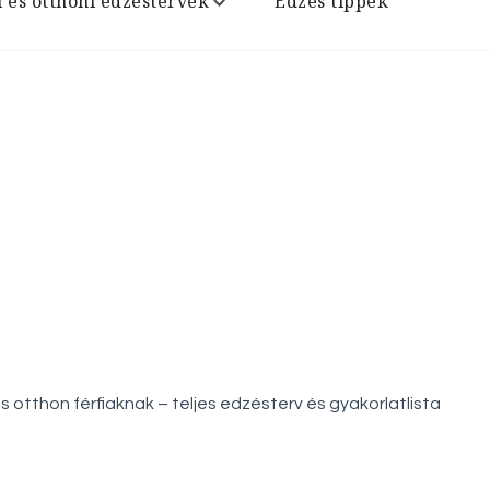
i és otthoni edzéstervek
Edzés tippek
 otthon férfiaknak – teljes edzésterv és gyakorlatlista