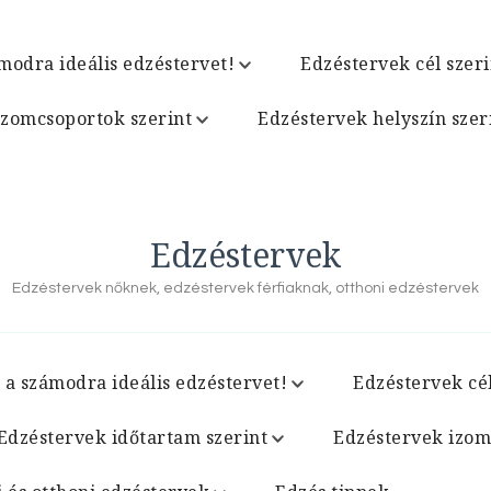
modra ideális edzéstervet!
Edzéstervek cél szeri
izomcsoportok szerint
Edzéstervek helyszín szer
Edzéstervek
Edzéstervek nőknek, edzéstervek férfiaknak, otthoni edzéstervek
 a számodra ideális edzéstervet!
Edzéstervek cél
Edzéstervek időtartam szerint
Edzéstervek izom