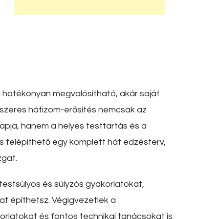
hatékonyan megvalósítható, akár saját
endszeres hátizom-erősítés nemcsak az
alapja, hanem a helyes testtartás és a
s felépíthető egy komplett hát edzésterv,
gat.
estsúlyos és súlyzós gyakorlatokat,
tat építhetsz. Végigvezetlek a
orlatokat és fontos technikai tanácsokat is