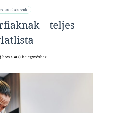
oni edzéstervek
fiaknak – teljes
latlista
Hát
j hozzá a(z)
bejegyzéshez
edzés
otthon
férfiaknak
–
teljes
edzésterv
és
gyakorlatlista