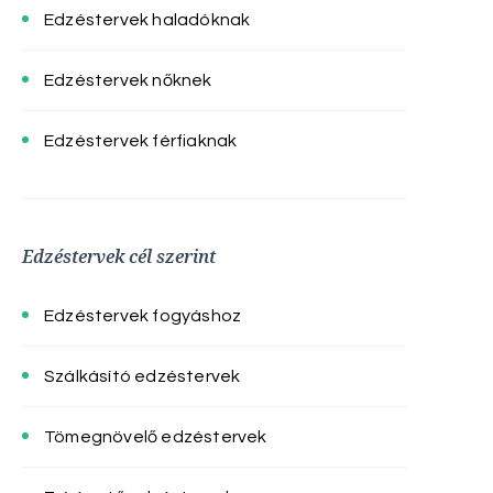
Edzéstervek haladóknak
Edzéstervek nőknek
Edzéstervek férfiaknak
Edzéstervek cél szerint
Edzéstervek fogyáshoz
Szálkásító edzéstervek
Tömegnövelő edzéstervek