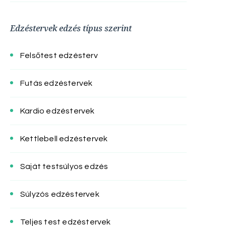
Edzéstervek edzés típus szerint
Felsőtest edzésterv
Futás edzéstervek
Kardio edzéstervek
Kettlebell edzéstervek
Saját testsúlyos edzés
Súlyzós edzéstervek
Teljes test edzéstervek