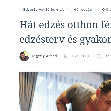
Edzéstervek férfiaknak
Hát edzés
Otth
Hát edzés otthon fér
edzésterv és gyakor
Legény Árpád
2025.08.18.
Szól