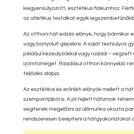
kiegyensúlyozott, esztétikus fizikumhoz. Férf
az atletikus testalkat egyik legszembetűnőbb 
Az otthoni hát edzés előnye, hogy bármikor 
vagy bonyolult gépekre. A saját testsúlyos gy
például kézisúlyzókkal vagy rúddal – végzett
izomtömeget. Ráadásul otthon könnyebb rend
fejlődés alapja.
Az esztétikai és erőnléti előnyök mellett a 
szempontjából is. A jól fejlett hátizmok teherm
segítenek megelőzni az ülőmunka okozta pana
rendszeresen beépíteni a hátgyakorlatokat 