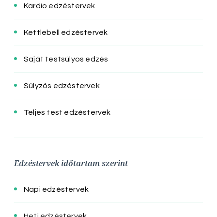
Kardio edzéstervek
Kettlebell edzéstervek
Saját testsúlyos edzés
Súlyzós edzéstervek
Teljes test edzéstervek
Edzéstervek időtartam szerint
Napi edzéstervek
Heti edzéstervek