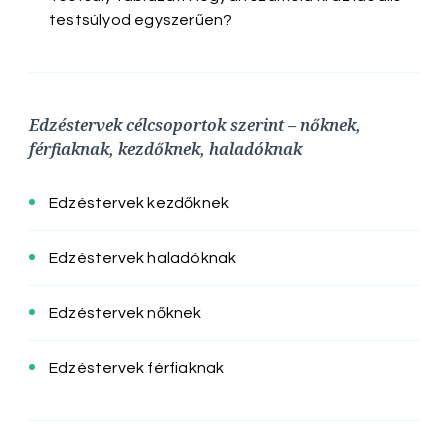
testsúlyod egyszerűen?
Edzéstervek célcsoportok szerint – nőknek,
férfiaknak, kezdőknek, haladóknak
Edzéstervek kezdőknek
Edzéstervek haladóknak
Edzéstervek nőknek
Edzéstervek férfiaknak