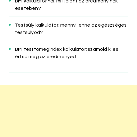
BMI kalkulátor női: mit jelent az eredmény nők
esetében?
Testsúly kalkulátor: mennyi lenne az egészséges
testsúlyod?
BMI testtömegindex kalkulátor: számold ki és
értsd meg az eredményed