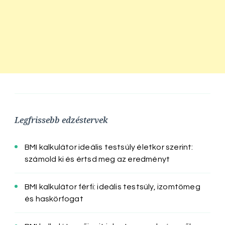
Legfrissebb edzéstervek
BMI kalkulátor ideális testsúly életkor szerint:
számold ki és értsd meg az eredményt
BMI kalkulátor férfi: ideális testsúly, izomtömeg
és haskörfogat