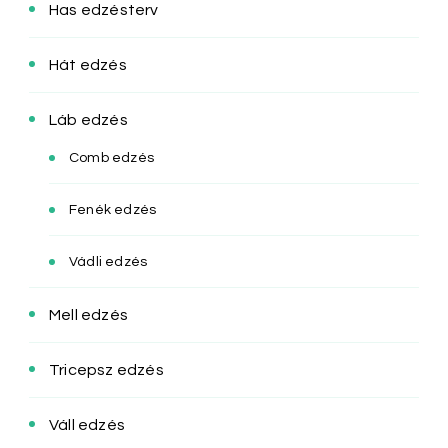
Has edzésterv
Hát edzés
Láb edzés
Comb edzés
Fenék edzés
Vádli edzés
Mell edzés
Tricepsz edzés
Váll edzés