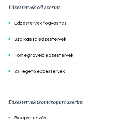
Edzéstervek cél szerint
Edzéstervek fogyáshoz
Szálkásító edzéstervek
Tömegnövelő edzéstervek
Zsírégető edzéstervek
Edzéstervek izomcsoport szerint
Bicepsz edzés