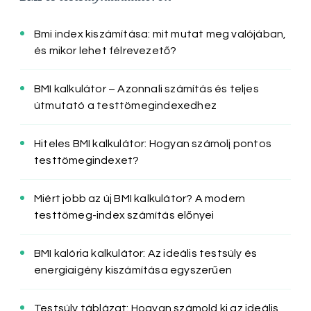
Bmi index kiszámítása: mit mutat meg valójában,
és mikor lehet félrevezető?
BMI kalkulátor – Azonnali számítás és teljes
útmutató a testtömegindexedhez
Hiteles BMI kalkulátor: Hogyan számolj pontos
testtömegindexet?
Miért jobb az új BMI kalkulátor? A modern
testtömeg-index számítás előnyei
BMI kalória kalkulátor: Az ideális testsúly és
energiaigény kiszámítása egyszerűen
Testsúly táblázat: Hogyan számold ki az ideális