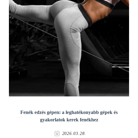
Fenék edzés gépen: a leghatékonyabb gépek és
gyakorlatok kerek fenékhez
2026.03.28.