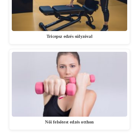
Tricepsz edzés súlyzóval
Női felsőtest edzés otthon