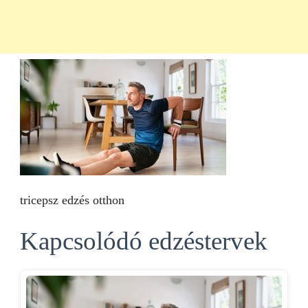
tricepsz edzés otthon
Kapcsolódó edzéstervek