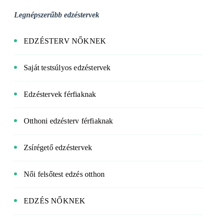
Legnépszerűbb edzéstervek
EDZÉSTERV NŐKNEK
Saját testsúlyos edzéstervek
Edzéstervek férfiaknak
Otthoni edzésterv férfiaknak
Zsírégető edzéstervek
Női felsőtest edzés otthon
EDZÉS NŐKNEK