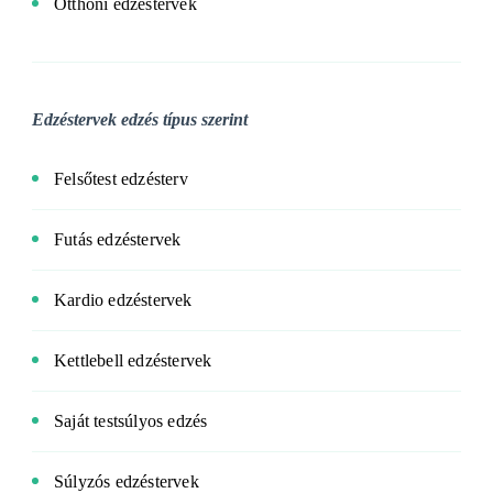
Otthoni edzéstervek
Edzéstervek edzés típus szerint
Felsőtest edzésterv
Futás edzéstervek
Kardio edzéstervek
Kettlebell edzéstervek
Saját testsúlyos edzés
Súlyzós edzéstervek