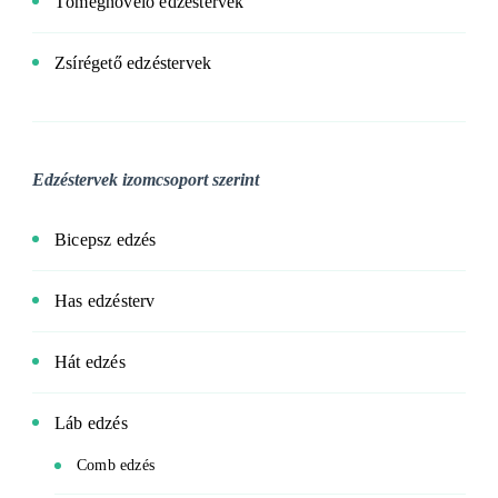
Tömegnövelő edzéstervek
Zsírégető edzéstervek
Edzéstervek izomcsoport szerint
Bicepsz edzés
Has edzésterv
Hát edzés
Láb edzés
Comb edzés