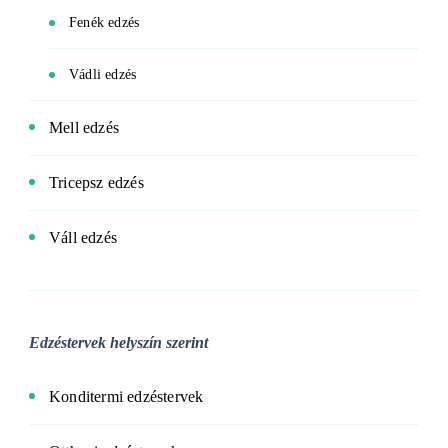
Fenék edzés
Vádli edzés
Mell edzés
Tricepsz edzés
Váll edzés
Edzéstervek helyszín szerint
Konditermi edzéstervek