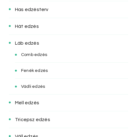
Has edzésterv
Hát edzés
Láb edzés
Comb edzés
Fenék edzés
Vádli edzés
Mell edzés
Tricepsz edzés
Váll edzés