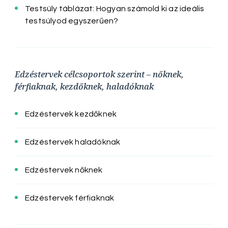
Testsúly táblázat: Hogyan számold ki az ideális
testsúlyod egyszerűen?
Edzéstervek célcsoportok szerint – nőknek,
férfiaknak, kezdőknek, haladóknak
Edzéstervek kezdőknek
Edzéstervek haladóknak
Edzéstervek nőknek
Edzéstervek férfiaknak