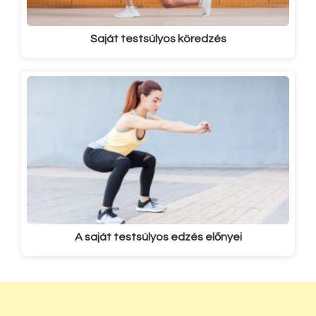
Saját testsúlyos köredzés
A saját testsúlyos edzés előnyei