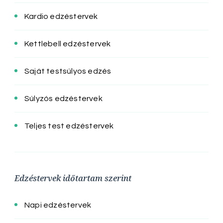
Kardio edzéstervek
Kettlebell edzéstervek
Saját testsúlyos edzés
Súlyzós edzéstervek
Teljes test edzéstervek
Edzéstervek időtartam szerint
Napi edzéstervek