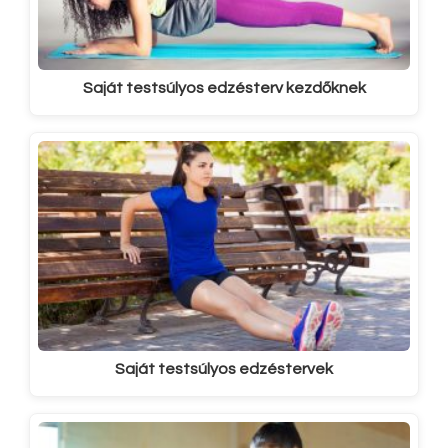
Saját testsúlyos edzésterv kezdőknek
Saját testsúlyos edzéstervek