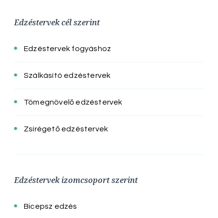
Edzéstervek cél szerint
Edzéstervek fogyáshoz
Szálkásító edzéstervek
Tömegnövelő edzéstervek
Zsírégető edzéstervek
Edzéstervek izomcsoport szerint
Bicepsz edzés