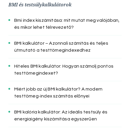
BMI és testsúlykalkulátorok
Bmi index kiszámítása: mit mutat meg valójában,
és mikor lehet félrevezető?
BMI kalkulátor – Azonnali számítás és teljes
útmutató a testtömegindexedhez
Hiteles BMI kalkulátor: Hogyan számolj pontos
testtömegindexet?
Miért jobb az új BMI kalkulátor? A modern
testtömeg-index számítás előnyei
BMI kalória kalkulátor: Az ideális testsúly és
energiaigény kiszámítása egyszerűen