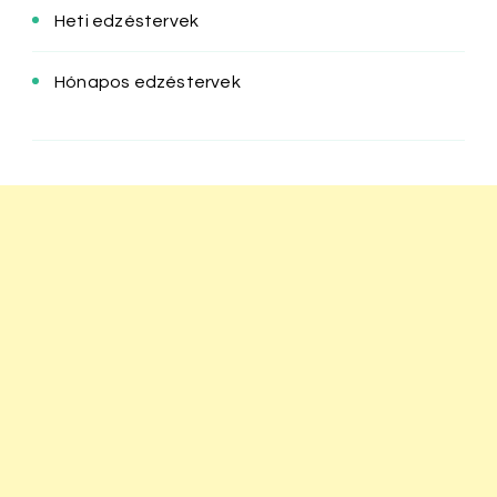
Heti edzéstervek
Hónapos edzéstervek