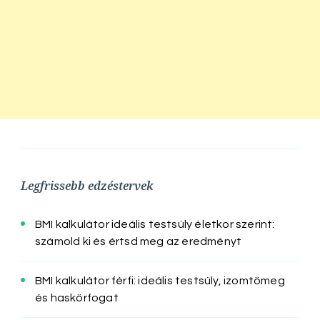
Legfrissebb edzéstervek
BMI kalkulátor ideális testsúly életkor szerint:
számold ki és értsd meg az eredményt
BMI kalkulátor férfi: ideális testsúly, izomtömeg
és haskörfogat