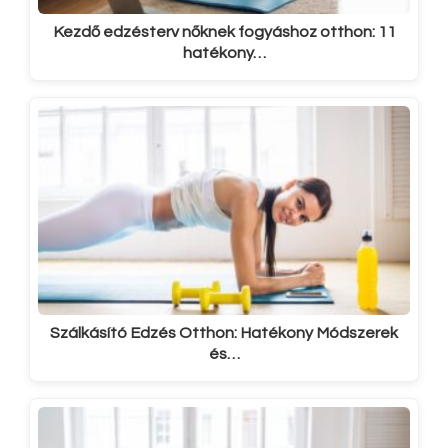
Kezdő edzésterv nőknek fogyáshoz otthon: 11
hatékony…
Szálkásító Edzés Otthon: Hatékony Módszerek
és…