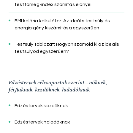
testtömeg-index számítás előnyei
BMI kalória kalkulátor: Az ideális testsúly és
energiaigény kiszámítása egyszerűen
Testsúly táblázat: Hogyan számold ki az ideális
testsúlyod egyszerűen?
Edzéstervek célcsoportok szerint – nőknek,
férfiaknak, kezdőknek, haladóknak
Edzéstervek kezdőknek
Edzéstervek haladóknak