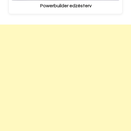
Powerbuilder edzésterv