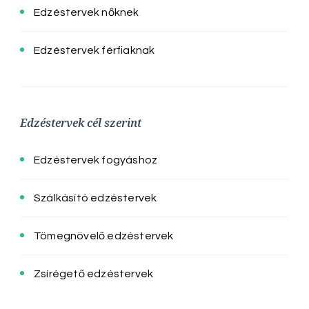
Edzéstervek nőknek
Edzéstervek férfiaknak
Edzéstervek cél szerint
Edzéstervek fogyáshoz
Szálkásító edzéstervek
Tömegnövelő edzéstervek
Zsírégető edzéstervek