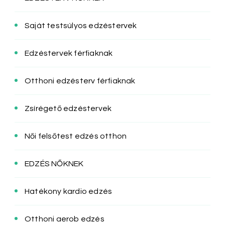
Saját testsúlyos edzéstervek
Edzéstervek férfiaknak
Otthoni edzésterv férfiaknak
Zsírégető edzéstervek
Női felsőtest edzés otthon
EDZÉS NŐKNEK
Hatékony kardio edzés
Otthoni aerob edzés