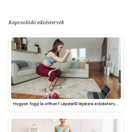
Kapcsolódó edzéstervek
Hogyan fogyj le otthon? Lépésről lépésre edzésterv,…