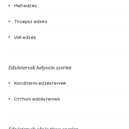
Mell edzés
Tricepsz edzés
Váll edzés
Edzéstervek helyszín szerint
Konditermi edzéstervek
Otthoni edzéstervek