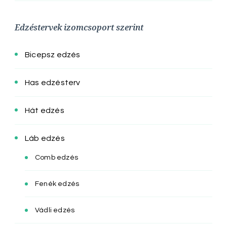
Edzéstervek izomcsoport szerint
Bicepsz edzés
Has edzésterv
Hát edzés
Láb edzés
Comb edzés
Fenék edzés
Vádli edzés