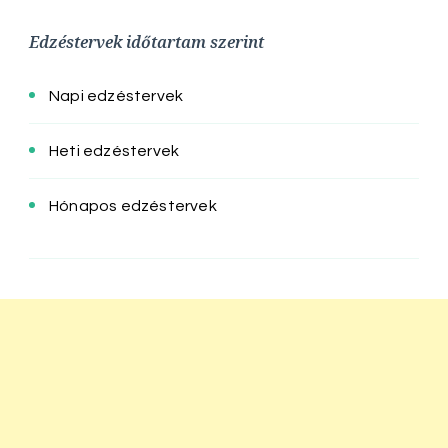
Edzéstervek időtartam szerint
Napi edzéstervek
Heti edzéstervek
Hónapos edzéstervek