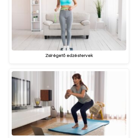
Zsírégető edzéstervek