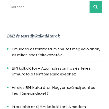
Keresés:
BMI és testsúlykalkulátorok
Bmi index kiszámítása: mit mutat meg valójában,
és mikor lehet félrevezető?
BMI kalkulátor – Azonnali számítás és teljes
útmutató a testtömegindexedhez
Hiteles BMI kalkulátor: Hogyan számolj pontos
testtömegindexet?
Miért jobb az új BMI kalkulátor? A modern