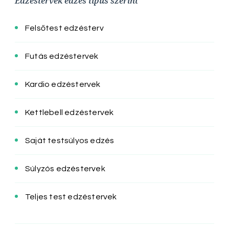
Edzéstervek edzés típus szerint
Felsőtest edzésterv
Futás edzéstervek
Kardio edzéstervek
Kettlebell edzéstervek
Saját testsúlyos edzés
Súlyzós edzéstervek
Teljes test edzéstervek