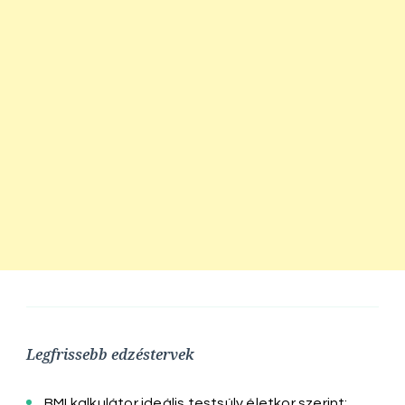
Legfrissebb edzéstervek
BMI kalkulátor ideális testsúly életkor szerint: