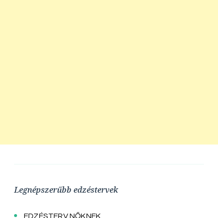
Legnépszerűbb edzéstervek
EDZÉSTERV NŐKNEK