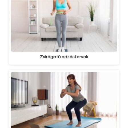
Zsírégető edzéstervek