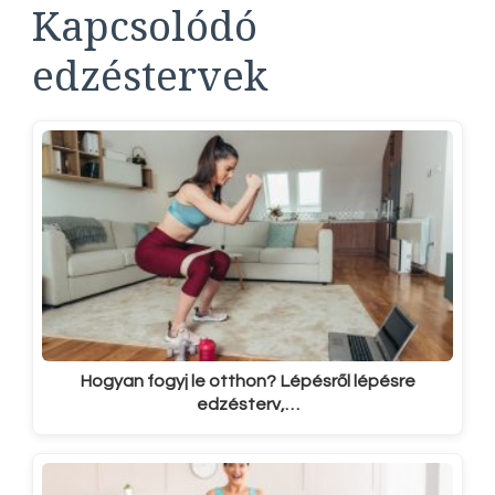
Kapcsolódó
edzéstervek
Hogyan fogyj le otthon? Lépésről lépésre
edzésterv,…