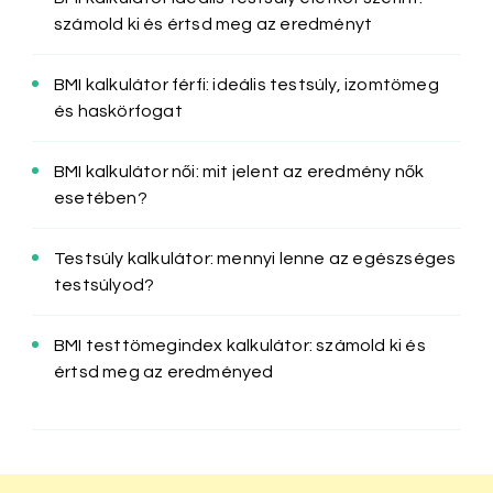
számold ki és értsd meg az eredményt
BMI kalkulátor férfi: ideális testsúly, izomtömeg
és haskörfogat
BMI kalkulátor női: mit jelent az eredmény nők
esetében?
Testsúly kalkulátor: mennyi lenne az egészséges
testsúlyod?
BMI testtömegindex kalkulátor: számold ki és
értsd meg az eredményed