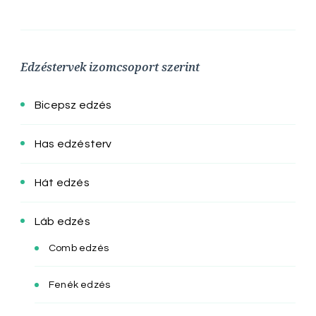
Edzéstervek izomcsoport szerint
Bicepsz edzés
Has edzésterv
Hát edzés
Láb edzés
Comb edzés
Fenék edzés