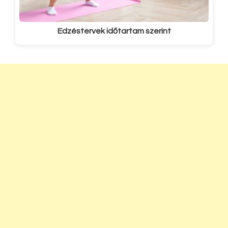
Edzéstervek időtartam szerint