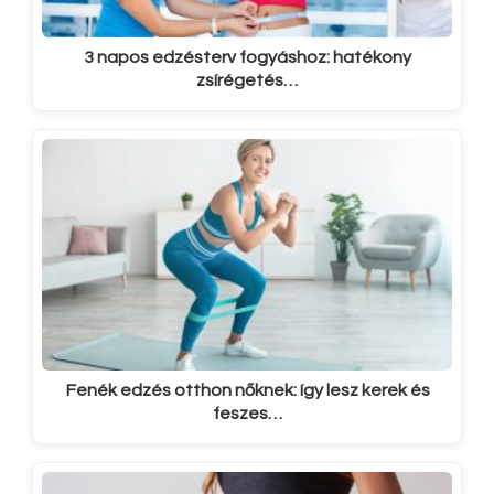
3 napos edzésterv fogyáshoz: hatékony
zsírégetés…
Fenék edzés otthon nőknek: így lesz kerek és
feszes…