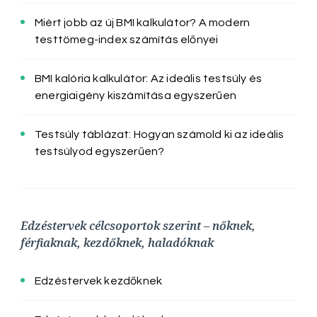
Miért jobb az új BMI kalkulátor? A modern
testtömeg-index számítás előnyei
BMI kalória kalkulátor: Az ideális testsúly és
energiaigény kiszámítása egyszerűen
Testsúly táblázat: Hogyan számold ki az ideális
testsúlyod egyszerűen?
Edzéstervek célcsoportok szerint – nőknek,
férfiaknak, kezdőknek, haladóknak
Edzéstervek kezdőknek