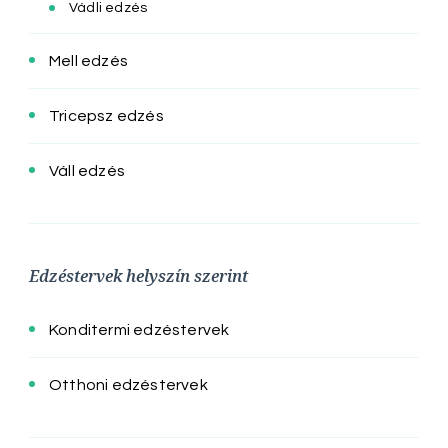
Vádli edzés
Mell edzés
Tricepsz edzés
Váll edzés
Edzéstervek helyszín szerint
Konditermi edzéstervek
Otthoni edzéstervek