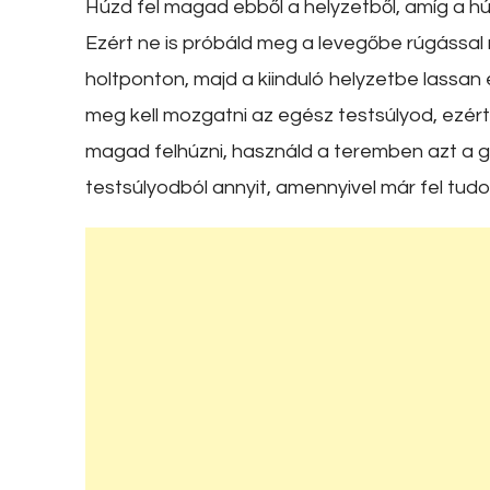
Húzd fel magad ebből a helyzetből, amíg a h
Ezért ne is próbáld meg a levegőbe rúgással rá
holtponton, majd a kiinduló helyzetbe lassan
meg kell mozgatni az egész testsúlyod, ezé
magad felhúzni, használd a teremben azt a g
testsúlyodból annyit, amennyivel már fel tudo