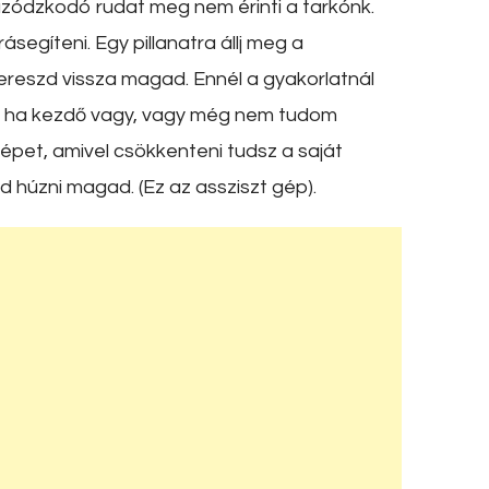
úzódzkodó rudat meg nem érinti a tarkónk.
segíteni. Egy pillanatra állj meg a
 ereszd vissza magad. Ennél a gyakorlatnál
rt ha kezdő vagy, vagy még nem tudom
épet, amivel csökkenteni tudsz a saját
d húzni magad. (Ez az assziszt gép).