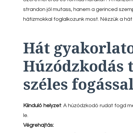
strandon jól mutass, hanem a gerinced szempon
hátizmokkal foglalkozunk most. Nézzük a hát 
Hát gyakorlat
Húzódzkodás t
széles fogássa
Kiinduló helyzet
: A húzódzkodó rudat fogd m
le.
Végrehajtás: