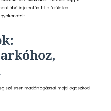
tjából is jelentős. Itt a felületes
gyakorlatait.
ok:
arkóhoz,
l
eg szélesen madárfogással, majd lógaszkodj