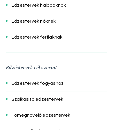
Edzéstervek haladóknak
Edzéstervek nőknek
Edzéstervek férfiaknak
Edzéstervek cél szerint
Edzéstervek fogyáshoz
Szálkásító edzéstervek
Tömegnövelő edzéstervek