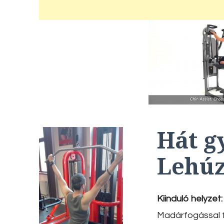
Hát g
Lehúz
Kiinduló helyzet:
Madárfogással f