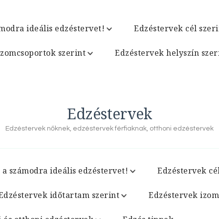
modra ideális edzéstervet!
Edzéstervek cél szeri
izomcsoportok szerint
Edzéstervek helyszín szer
Edzéstervek
Edzéstervek nőknek, edzéstervek férfiaknak, otthoni edzéstervek
 a számodra ideális edzéstervet!
Edzéstervek cél
Edzéstervek időtartam szerint
Edzéstervek izom