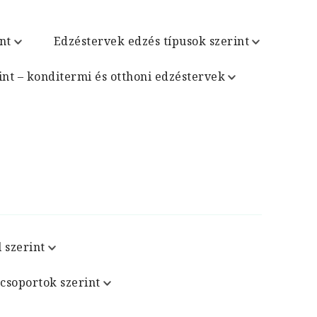
nt
Edzéstervek edzés típusok szerint
int – konditermi és otthoni edzéstervek
 szerint
csoportok szerint