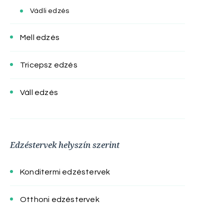
Vádli edzés
Mell edzés
Tricepsz edzés
Váll edzés
Edzéstervek helyszín szerint
Konditermi edzéstervek
Otthoni edzéstervek