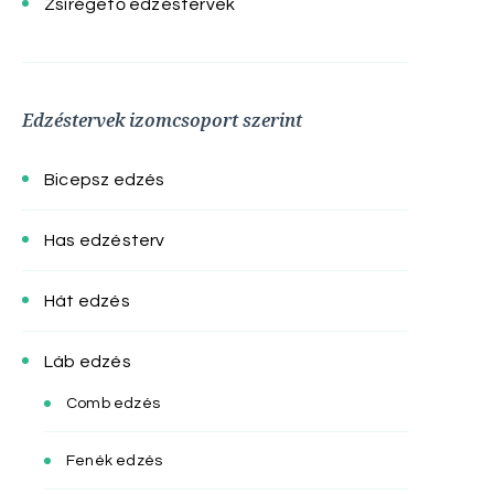
Zsírégető edzéstervek
Edzéstervek izomcsoport szerint
Bicepsz edzés
Has edzésterv
Hát edzés
Láb edzés
Comb edzés
Fenék edzés