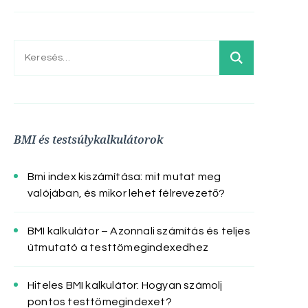
Keresés:
BMI és testsúlykalkulátorok
Bmi index kiszámítása: mit mutat meg
valójában, és mikor lehet félrevezető?
BMI kalkulátor – Azonnali számítás és teljes
útmutató a testtömegindexedhez
Hiteles BMI kalkulátor: Hogyan számolj
pontos testtömegindexet?