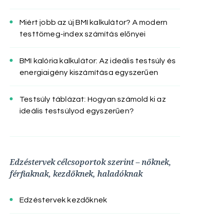
Miért jobb az új BMI kalkulátor? A modern
testtömeg-index számítás előnyei
BMI kalória kalkulátor: Az ideális testsúly és
energiaigény kiszámítása egyszerűen
Testsúly táblázat: Hogyan számold ki az
ideális testsúlyod egyszerűen?
Edzéstervek célcsoportok szerint – nőknek,
férfiaknak, kezdőknek, haladóknak
Edzéstervek kezdőknek