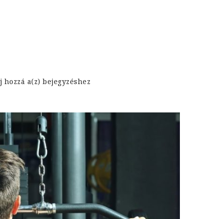
Hát
j hozzá a(z)
bejegyzéshez
gyakorlatok