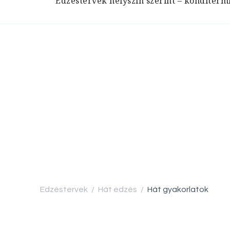
Edzéstervek helyszín szerint – konditerm
Edzéstervek
Hát edzés
Hát gyakorlatok
/
/