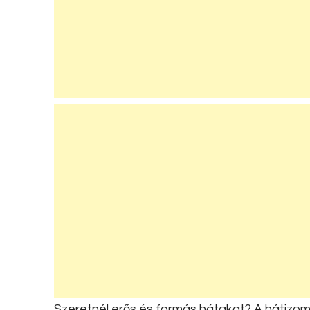
Szeretnél erős és formás hátakat? A hátizo