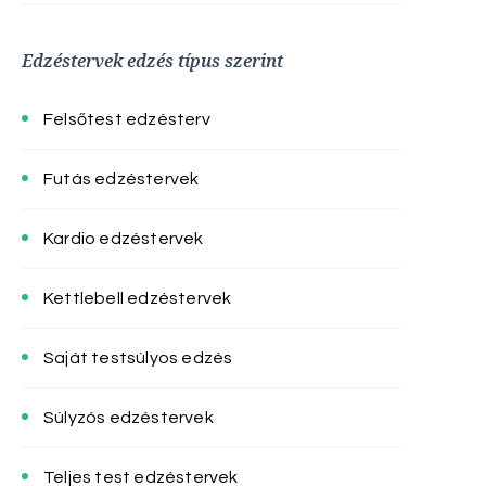
Edzéstervek edzés típus szerint
Felsőtest edzésterv
Futás edzéstervek
Kardio edzéstervek
Kettlebell edzéstervek
Saját testsúlyos edzés
Súlyzós edzéstervek
Teljes test edzéstervek