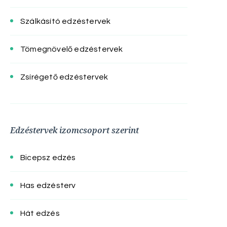
Szálkásító edzéstervek
Tömegnövelő edzéstervek
Zsírégető edzéstervek
Edzéstervek izomcsoport szerint
Bicepsz edzés
Has edzésterv
Hát edzés