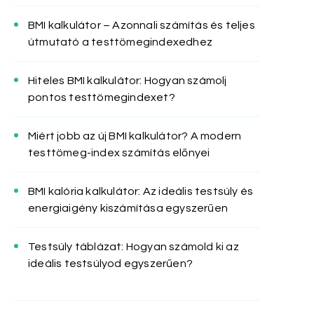
BMI kalkulátor – Azonnali számítás és teljes
útmutató a testtömegindexedhez
Hiteles BMI kalkulátor: Hogyan számolj
pontos testtömegindexet?
Miért jobb az új BMI kalkulátor? A modern
testtömeg-index számítás előnyei
BMI kalória kalkulátor: Az ideális testsúly és
energiaigény kiszámítása egyszerűen
Testsúly táblázat: Hogyan számold ki az
ideális testsúlyod egyszerűen?