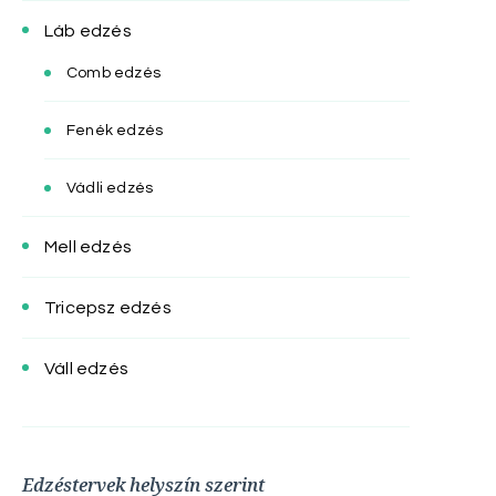
Láb edzés
Comb edzés
Fenék edzés
Vádli edzés
Mell edzés
Tricepsz edzés
Váll edzés
Edzéstervek helyszín szerint