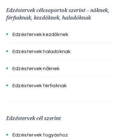
Edzéstervek célcsoportok szerint – nőknek,
férfiaknak, kezdőknek, haladóknak
Edzéstervek kezdőknek
Edzéstervek haladóknak
Edzéstervek nőknek
Edzéstervek férfiaknak
Edzéstervek cél szerint
Edzéstervek fogyáshoz