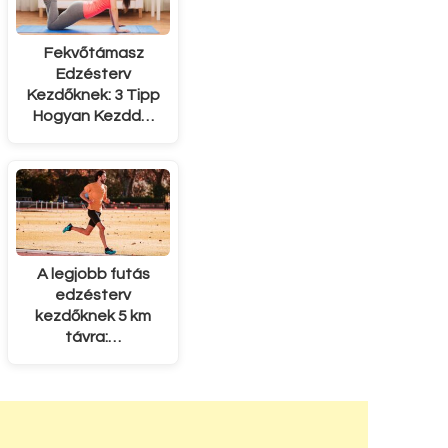
Fekvőtámasz
Edzésterv
Kezdőknek: 3 Tipp
Hogyan Kezdd…
A legjobb futás
edzésterv
kezdőknek 5 km
távra:…