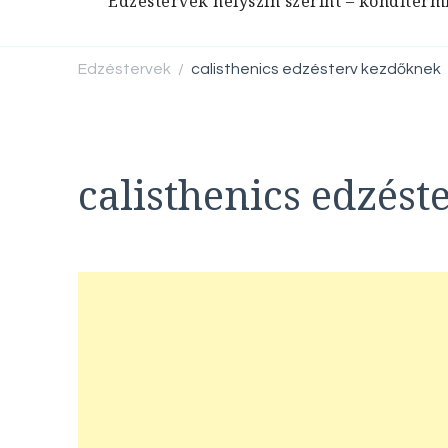
Edzéstervek helyszín szerint – konditerm
Edzéstervek
calisthenics edzésterv kezdőknek
/
calisthenics edzés