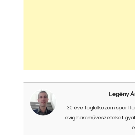
Legény Á
30 éve foglalkozom sporttal
évig harcművészeteket gyako
é