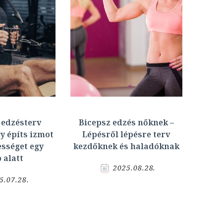
 edzésterv
Bicepsz edzés nőknek –
gy építs izmot
Lépésről lépésre terv
ességet egy
kezdőknek és haladóknak
 alatt
2025.08.28.
5.07.28.