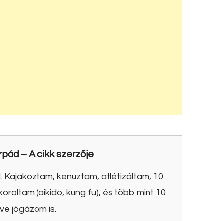
rpád
– A cikk szerzője
. Kajakoztam, kenuztam, atlétizáltam, 10
roltam (aikido, kung fu), és több mint 10
ve jógázom is.