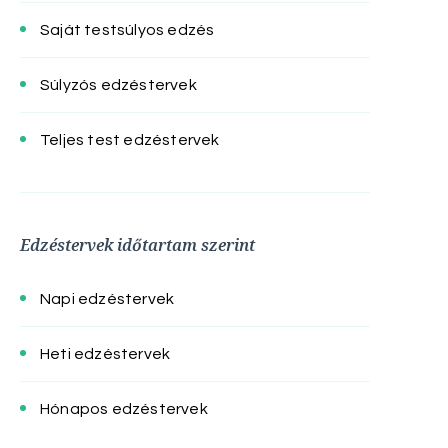
Saját testsúlyos edzés
Súlyzós edzéstervek
Teljes test edzéstervek
Edzéstervek időtartam szerint
Napi edzéstervek
Heti edzéstervek
Hónapos edzéstervek