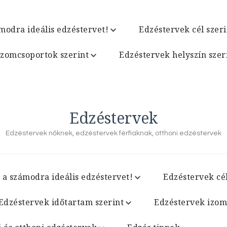
modra ideális edzéstervet!
Edzéstervek cél szeri
izomcsoportok szerint
Edzéstervek helyszín szer
Edzéstervek
Edzéstervek nőknek, edzéstervek férfiaknak, otthoni edzéstervek
 a számodra ideális edzéstervet!
Edzéstervek cél
Edzéstervek időtartam szerint
Edzéstervek izom