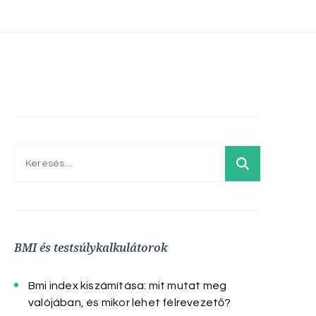
Keresés:
BMI és testsúlykalkulátorok
Bmi index kiszámítása: mit mutat meg
valójában, és mikor lehet félrevezető?