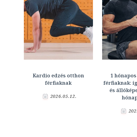
Kardio edzés otthon
1 hónapos
férfiaknak
férfiaknak: í
és állókép
2026.05.12.
hónap
202