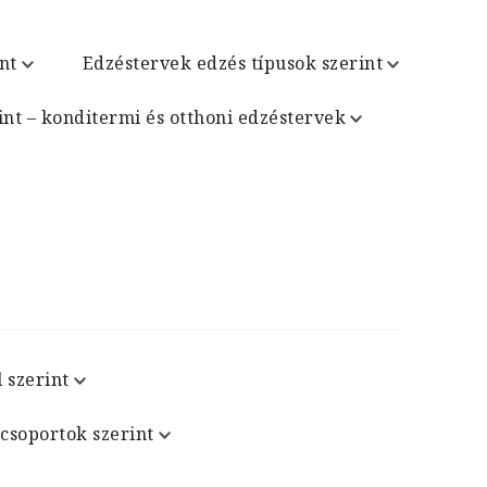
nt
Edzéstervek edzés típusok szerint
int – konditermi és otthoni edzéstervek
 szerint
csoportok szerint