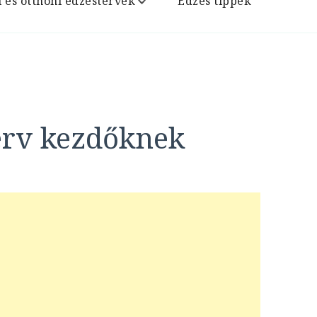
i és otthoni edzéstervek
Edzés tippek
terv kezdőknek