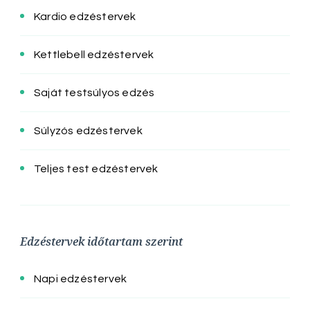
Kardio edzéstervek
Kettlebell edzéstervek
Saját testsúlyos edzés
Súlyzós edzéstervek
Teljes test edzéstervek
Edzéstervek időtartam szerint
Napi edzéstervek