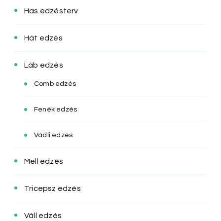
Has edzésterv
Hát edzés
Láb edzés
Comb edzés
Fenék edzés
Vádli edzés
Mell edzés
Tricepsz edzés
Váll edzés