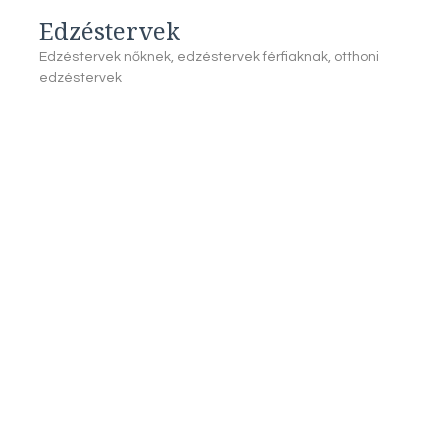
Edzéstervek
Edzéstervek nőknek, edzéstervek férfiaknak, otthoni
edzéstervek