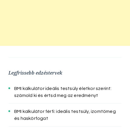
Legfrissebb edzéstervek
BMI kalkulátor ideális testsúly életkor szerint:
számold ki és értsd meg az eredményt
BMI kalkulátor férfi: ideális testsúly, izomtömeg
és haskörfogat