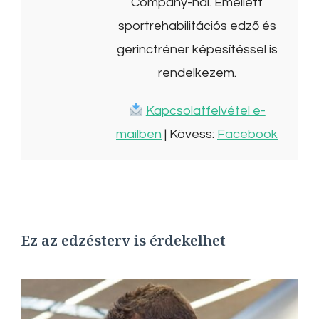
Company-nál. Emellett
sportrehabilitációs edző és
gerinctréner képesítéssel is
rendelkezem.
Kapcsolatfelvétel e-
mailben
| Kövess:
Facebook
Ez az edzésterv is érdekelhet