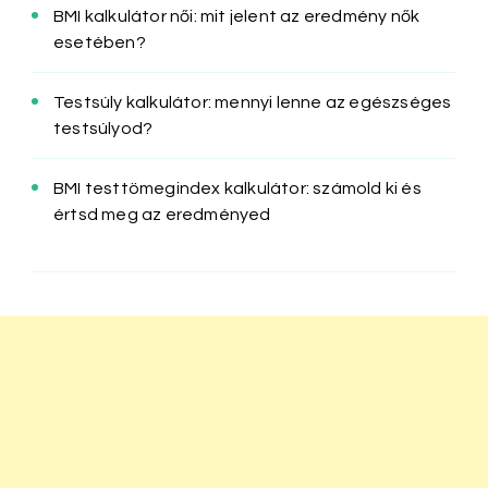
BMI kalkulátor női: mit jelent az eredmény nők
esetében?
Testsúly kalkulátor: mennyi lenne az egészséges
testsúlyod?
BMI testtömegindex kalkulátor: számold ki és
értsd meg az eredményed