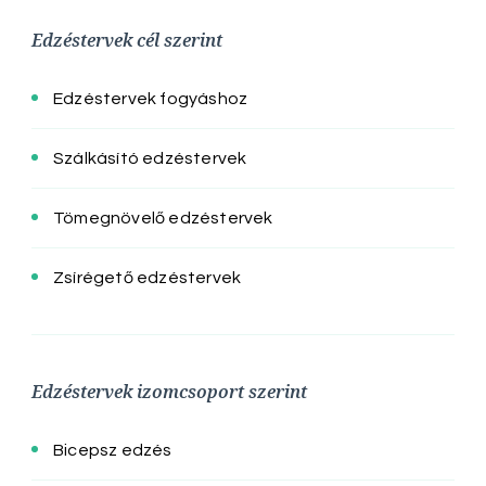
Edzéstervek cél szerint
Edzéstervek fogyáshoz
Szálkásító edzéstervek
Tömegnövelő edzéstervek
Zsírégető edzéstervek
Edzéstervek izomcsoport szerint
Bicepsz edzés