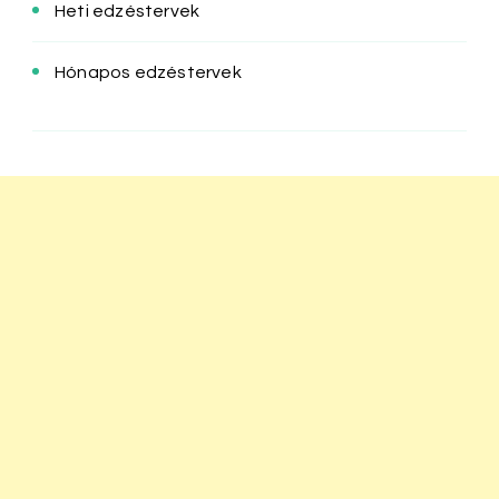
Heti edzéstervek
Hónapos edzéstervek