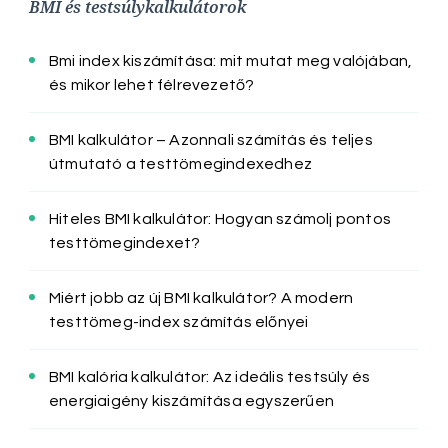
BMI és testsúlykalkulátorok
Bmi index kiszámítása: mit mutat meg valójában,
és mikor lehet félrevezető?
BMI kalkulátor – Azonnali számítás és teljes
útmutató a testtömegindexedhez
Hiteles BMI kalkulátor: Hogyan számolj pontos
testtömegindexet?
Miért jobb az új BMI kalkulátor? A modern
testtömeg-index számítás előnyei
BMI kalória kalkulátor: Az ideális testsúly és
energiaigény kiszámítása egyszerűen