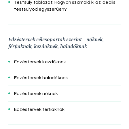
Testsúly táblázat: Hogyan számold ki az ideális
testsúlyod egyszerűen?
Edzéstervek célcsoportok szerint – nőknek,
férfiaknak, kezdőknek, haladóknak
Edzéstervek kezdőknek
Edzéstervek haladóknak
Edzéstervek nőknek
Edzéstervek férfiaknak