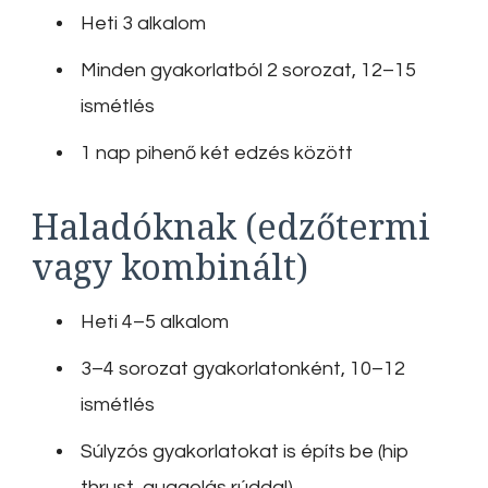
Heti 3 alkalom
Minden gyakorlatból 2 sorozat, 12–15
ismétlés
1 nap pihenő két edzés között
Haladóknak (edzőtermi
vagy kombinált)
Heti 4–5 alkalom
3–4 sorozat gyakorlatonként, 10–12
ismétlés
Súlyzós gyakorlatokat is építs be (hip
thrust, guggolás rúddal)