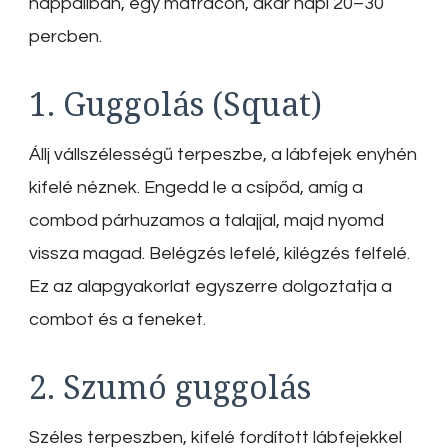
nappaliban, egy matracon, akár napi 20–30
percben.
1. Guggolás (Squat)
Állj vállszélességű terpeszbe, a lábfejek enyhén
kifelé néznek. Engedd le a csípőd, amíg a
combod párhuzamos a talajjal, majd nyomd
vissza magad. Belégzés lefelé, kilégzés felfelé.
Ez az alapgyakorlat egyszerre dolgoztatja a
combot és a feneket.
2. Szumó guggolás
Széles terpeszben, kifelé fordított lábfejekkel