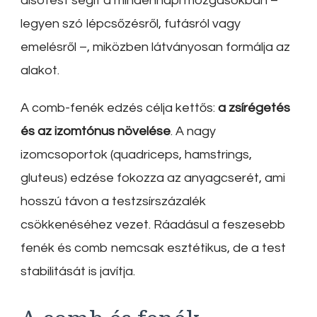
alsótest segít a mindennapi mozgásokban –
legyen szó lépcsőzésről, futásról vagy
emelésről –, miközben látványosan formálja az
alakot.
A comb-fenék edzés célja kettős:
a zsírégetés
és az izomtónus növelése
. A nagy
izomcsoportok (quadriceps, hamstrings,
gluteus) edzése fokozza az anyagcserét, ami
hosszú távon a testzsírszázalék
csökkenéséhez vezet. Ráadásul a feszesebb
fenék és comb nemcsak esztétikus, de a test
stabilitását is javítja.