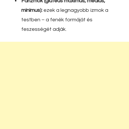
Farizmok (gluteus maximus, medius,
minimus):
ezek a legnagyobb izmok a
testben – a fenék formáját és
feszességét adják.