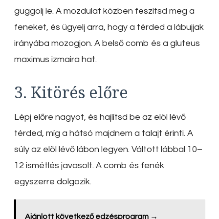
guggolj le. A mozdulat közben feszítsd meg a
feneket, és ügyelj arra, hogy a térded a lábujjak
irányába mozogjon. A belső comb és a gluteus
maximus izmaira hat.
3. Kitörés előre
Lépj előre nagyot, és hajlítsd be az elöl lévő
térded, míg a hátsó majdnem a talajt érinti. A
súly az elöl lévő lábon legyen. Váltott lábbal 10–
12 ismétlés javasolt. A comb és fenék
egyszerre dolgozik.
Ajánlott következő edzésprogram →