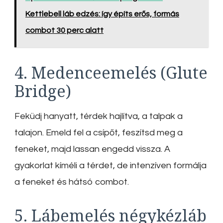
Kettlebell láb edzés: így építs erős, formás
combot 30 perc alatt
4. Medenceemelés (Glute
Bridge)
Feküdj hanyatt, térdek hajlítva, a talpak a
talajon. Emeld fel a csípőt, feszítsd meg a
feneket, majd lassan engedd vissza. A
gyakorlat kíméli a térdet, de intenzíven formálja
a feneket és hátsó combot.
5. Lábemelés négykézláb