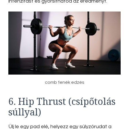
intenzitást és gyorsíthatod az eredményt.
comb fenék edzés
6. Hip Thrust (csípőtolás
súllyal)
Ülj le egy pad elé, helyezz egy súlyzórudat a