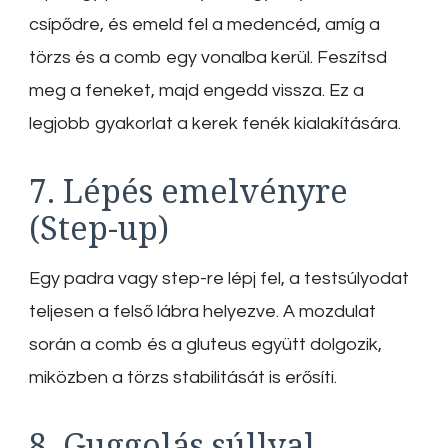
csípődre, és emeld fel a medencéd, amíg a
törzs és a comb egy vonalba kerül. Feszítsd
meg a feneket, majd engedd vissza. Ez a
legjobb gyakorlat a kerek fenék kialakítására.
7. Lépés emelvényre
(Step-up)
Egy padra vagy step-re lépj fel, a testsúlyodat
teljesen a felső lábra helyezve. A mozdulat
során a comb és a gluteus együtt dolgozik,
miközben a törzs stabilitását is erősíti.
8. Guggolás súllyal