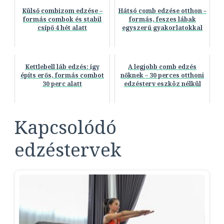
Külső combizom edzése –
Hátsó comb edzése otthon –
formás combok és stabil
formás, feszes lábak
csípő 4 hét alatt
egyszerű gyakorlatokkal
Kettlebell láb edzés: így
A legjobb comb edzés
építs erős, formás combot
nőknek – 30 perces otthoni
30 perc alatt
edzésterv eszköz nélkül
Kapcsolódó
edzéstervek