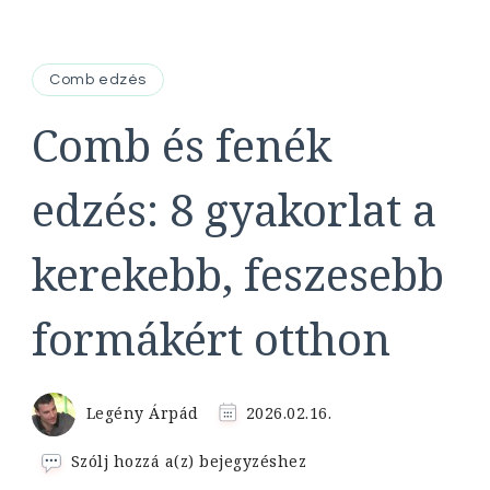
Comb edzés
Comb és fenék
edzés: 8 gyakorlat a
kerekebb, feszesebb
formákért otthon
Legény Árpád
2026.02.16.
Comb
Szólj hozzá a(z)
bejegyzéshez
és