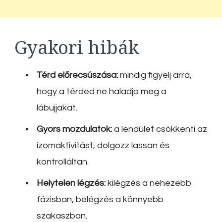
Gyakori hibák
Térd előrecsúszása:
mindig figyelj arra,
hogy a térded ne haladja meg a
lábujjakat.
Gyors mozdulatok:
a lendület csökkenti az
izomaktivitást, dolgozz lassan és
kontrolláltan.
Helytelen légzés:
kilégzés a nehezebb
fázisban, belégzés a könnyebb
szakaszban.