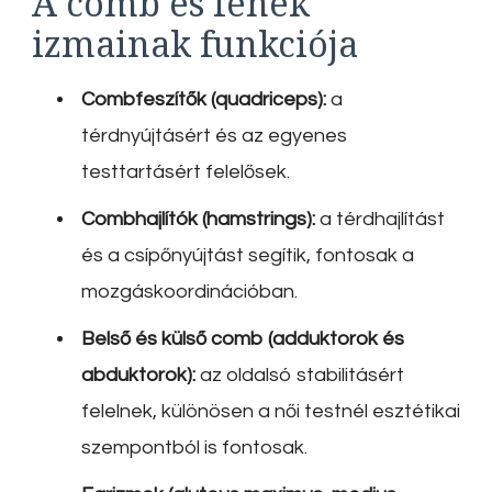
A comb és fenék
izmainak funkciója
Combfeszítők (quadriceps):
a
térdnyújtásért és az egyenes
testtartásért felelősek.
Combhajlítók (hamstrings):
a térdhajlítást
és a csípőnyújtást segítik, fontosak a
mozgáskoordinációban.
Belső és külső comb (adduktorok és
abduktorok):
az oldalsó stabilitásért
felelnek, különösen a női testnél esztétikai
szempontból is fontosak.