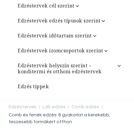
Edzéstervek cél szerint
Edzéstervek edzés típusok szerint
Edzéstervek időtartam szerint
Edzéstervek izomcsoportok szerint
Edzéstervek helyszín szerint –
konditermi és otthoni edzéstervek
Edzés tippek
Edzéstervek
Láb edzés
Comb edzés
/
/
/
Comb és fenék edzés: 8 gyakorlat a kerekebb,
feszesebb formákért otthon