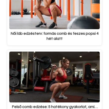
Női láb edzésterv: formás comb és feszes popsi 4
hét alatt
Felső comb edzése: 5 hatékony gyakorlat, ami…