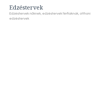
Edzéstervek
Edzéstervek nőknek, edzéstervek férfiaknak, otthoni
edzéstervek