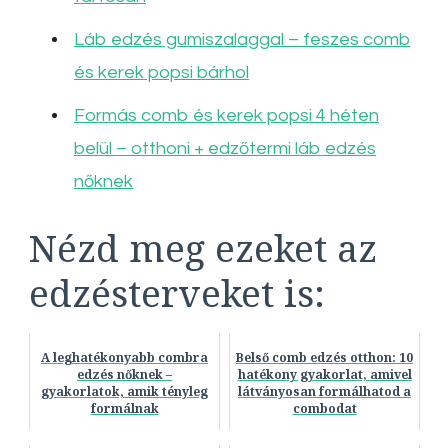
Láb edzés gumiszalaggal – feszes comb
és kerek popsi bárhol
Formás comb és kerek popsi 4 héten
belül – otthoni + edzőtermi láb edzés
nőknek
Nézd meg ezeket az
edzésterveket is:
A leghatékonyabb combra
Belső comb edzés otthon: 10
edzés nőknek –
hatékony gyakorlat, amivel
gyakorlatok, amik tényleg
látványosan formálhatod a
formálnak
combodat