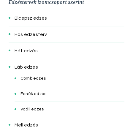
Edzéstervek izomcsoport szerint
Bicepsz edzés
Has edzésterv
Hát edzés
Láb edzés
Comb edzés
Fenék edzés
Vádli edzés
Mell edzés