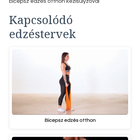
bicepsz edzés otthon kézisúlyzóval
Kapcsolódó
edzéstervek
Bicepsz edzés otthon