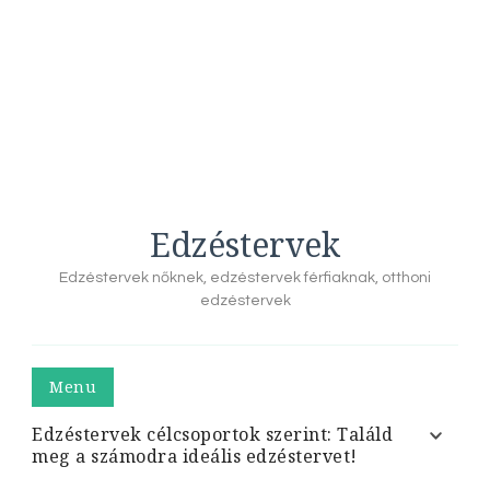
Edzéstervek
Edzéstervek nőknek, edzéstervek férfiaknak, otthoni
edzéstervek
Menu
Edzéstervek célcsoportok szerint: Találd
meg a számodra ideális edzéstervet!