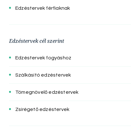
Edzéstervek férfiaknak
Edzéstervek cél szerint
Edzéstervek fogyáshoz
Szálkásító edzéstervek
Tömegnövelő edzéstervek
Zsírégető edzéstervek