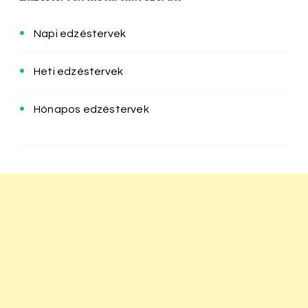
Napi edzéstervek
Heti edzéstervek
Hónapos edzéstervek