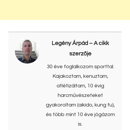
Legény Árpád
– A cikk
szerzője
30 éve foglalkozom sporttal.
Kajakoztam, kenuztam,
atlétizáltam, 10 évig
harcművészeteket
gyakoroltam (aikido, kung fu),
és több mint 10 éve jógázom
is.