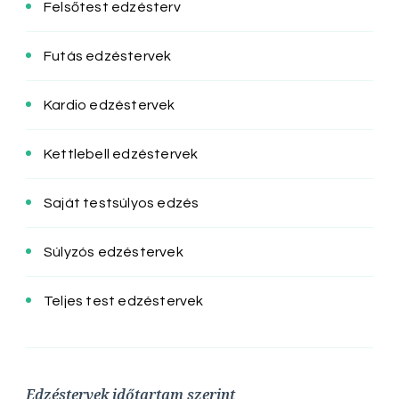
Felsőtest edzésterv
Futás edzéstervek
Kardio edzéstervek
Kettlebell edzéstervek
Saját testsúlyos edzés
Súlyzós edzéstervek
Teljes test edzéstervek
Edzéstervek időtartam szerint