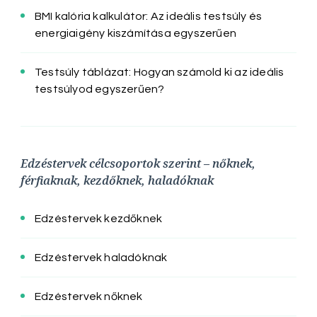
BMI kalória kalkulátor: Az ideális testsúly és
energiaigény kiszámítása egyszerűen
Testsúly táblázat: Hogyan számold ki az ideális
testsúlyod egyszerűen?
Edzéstervek célcsoportok szerint – nőknek,
férfiaknak, kezdőknek, haladóknak
Edzéstervek kezdőknek
Edzéstervek haladóknak
Edzéstervek nőknek