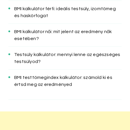
BMI kalkulátor férfi: ideális testsúly, izomtömeg
és haskörfogat
BMI kalkulátor női: mit jelent az eredmény nők
esetében?
Testsúly kalkulátor: mennyi lenne az egészséges
testsúlyod?
BMI testtömegindex kalkulátor: számold ki és
értsd meg az eredményed