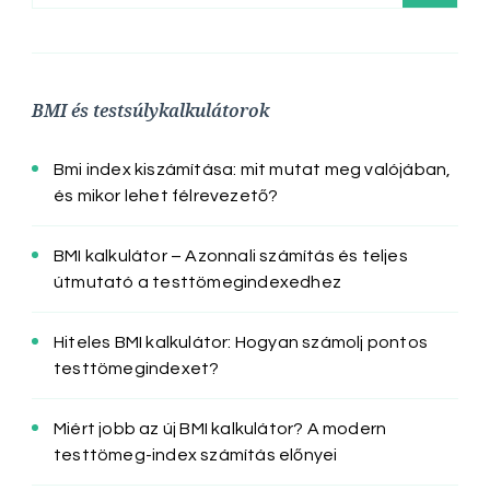
BMI és testsúlykalkulátorok
Bmi index kiszámítása: mit mutat meg valójában,
és mikor lehet félrevezető?
BMI kalkulátor – Azonnali számítás és teljes
útmutató a testtömegindexedhez
Hiteles BMI kalkulátor: Hogyan számolj pontos
testtömegindexet?
Miért jobb az új BMI kalkulátor? A modern
testtömeg-index számítás előnyei