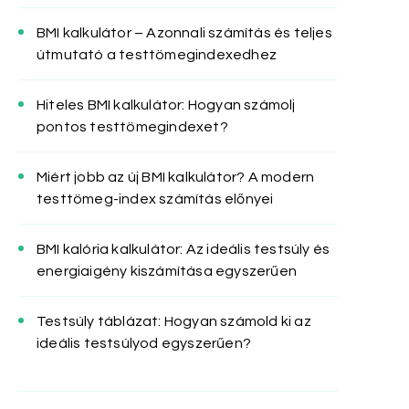
BMI kalkulátor – Azonnali számítás és teljes
útmutató a testtömegindexedhez
Hiteles BMI kalkulátor: Hogyan számolj
pontos testtömegindexet?
Miért jobb az új BMI kalkulátor? A modern
testtömeg-index számítás előnyei
BMI kalória kalkulátor: Az ideális testsúly és
energiaigény kiszámítása egyszerűen
Testsúly táblázat: Hogyan számold ki az
ideális testsúlyod egyszerűen?