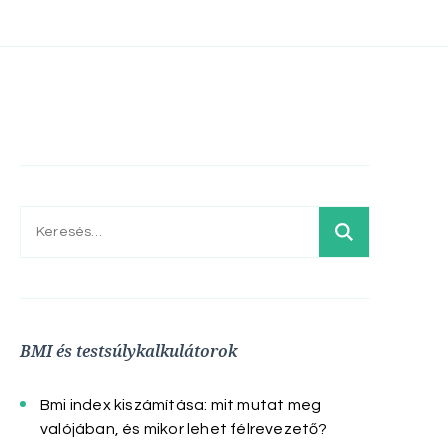
Keresés:
BMI és testsúlykalkulátorok
Bmi index kiszámítása: mit mutat meg
valójában, és mikor lehet félrevezető?