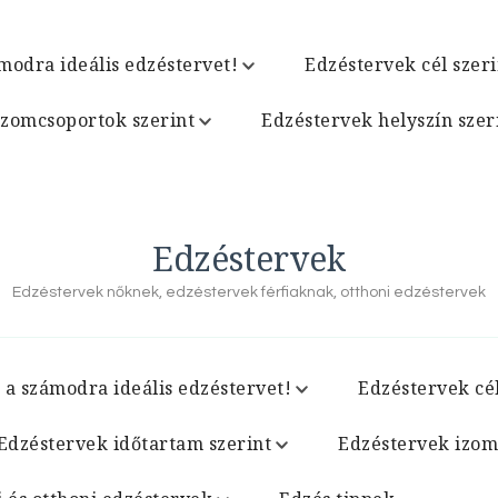
modra ideális edzéstervet!
Edzéstervek cél szeri
izomcsoportok szerint
Edzéstervek helyszín szer
Edzéstervek
Edzéstervek nőknek, edzéstervek férfiaknak, otthoni edzéstervek
 a számodra ideális edzéstervet!
Edzéstervek cél
Edzéstervek időtartam szerint
Edzéstervek izom