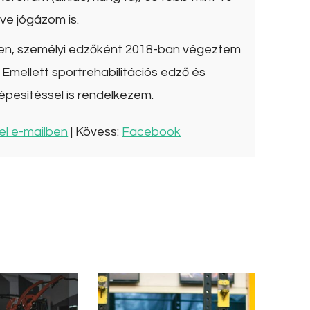
ve jógázom is.
ben, személyi edzőként 2018-ban végeztem
Emellett sportrehabilitációs edző és
épesítéssel is rendelkezem.
el e-mailben
| Kövess:
Facebook