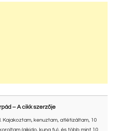
rpád
– A cikk szerzője
. Kajakoztam, kenuztam, atlétizáltam, 10
roltam (aikido, kung fu), és több mint 10