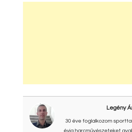
Legény Á
30 éve foglalkozom sporttal
évig harcművészeteket gyako