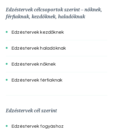
Edzéstervek célcsoportok szerint – nőknek,
férfiaknak, kezdőknek, haladóknak
Edzéstervek kezdőknek
Edzéstervek haladóknak
Edzéstervek nőknek
Edzéstervek férfiaknak
Edzéstervek cél szerint
Edzéstervek fogyáshoz