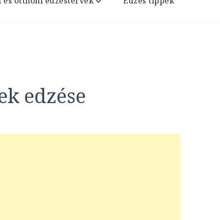
i és otthoni edzéstervek
Edzés tippek
nek edzése