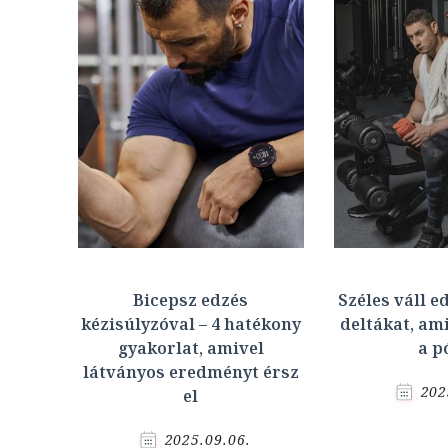
Bicepsz edzés
Széles váll ed
kézisúlyzóval – 4 hatékony
deltákat, ami
gyakorlat, amivel
a p
látványos eredményt érsz
202
el
2025.09.06.