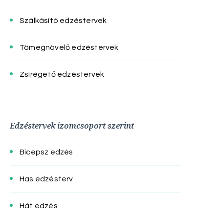
Szálkásító edzéstervek
Tömegnövelő edzéstervek
Zsírégető edzéstervek
Edzéstervek izomcsoport szerint
Bicepsz edzés
Has edzésterv
Hát edzés