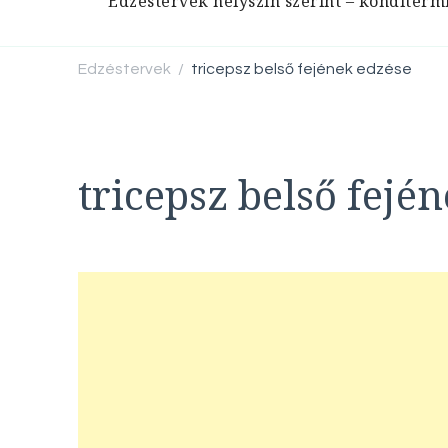
Edzéstervek helyszín szerint – konditerm
Edzéstervek
tricepsz belső fejének edzése
/
tricepsz belső fejé