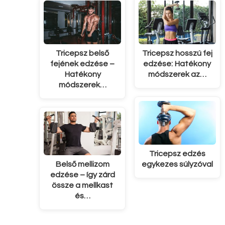
Tricepsz belső
Tricepsz hosszú fej
fejének edzése –
edzése: Hatékony
Hatékony
módszerek az…
módszerek…
Tricepsz edzés
Belső mellizom
egykezes súlyzóval
edzése – így zárd
össze a mellkast
és…