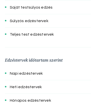
Saját testsúlyos edzés
Súlyzós edzéstervek
Teljes test edzéstervek
Edzéstervek időtartam szerint
Napi edzéstervek
Heti edzéstervek
Hónapos edzéstervek