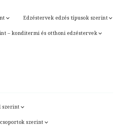
nt
Edzéstervek edzés típusok szerint
int – konditermi és otthoni edzéstervek
 szerint
csoportok szerint