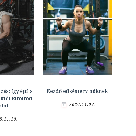
zés: így építs
Kezdő edzésterv nőknek
ktől kitöltöd
2024.11.07.
ólót
5.11.10.