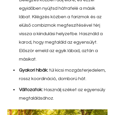
egyidőben nyújtsd hátrafelé a másik
lábat. Kilégzés közben a farizmok és az
elülső combizmok megfeszítésével térj
vissza a kiindulási helyzetbe. Használd a
karod, hogy megtaláld az egyensúlyt.
Először emeld az egyik lábad, aztán a
másikat.
Gyakori hibák:
túl kicsi mozgásterjedelem,
rossz koordináció, domború hát.
Változatok:
Használj széket az egyensúly
megtalálásához.