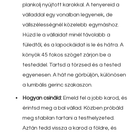
plankolj nyújtott karokkal. A tenyereid a
válladdal egy vonalban legyenek, de
vállszélességnél közelebb egymáshoz.
Húzd le a vállaidat minél távolabb a
füledtől, és a lapockáidat is le és hátra. A
könyök 45 fokos szöget zárjon be a
testeddel. Tartsd a törzsed és a tested
egyenesen. A hát ne görbüljön, különösen
a lumbális gerinc szakaszon.
Hogyan csináld:
Emeld fel a jobb karod, és
érintsd meg a bal vállad. Közben próbáld
meg stabilan tartani a testhelyzeted.
Aztán tedd vissza a karod a földre, és