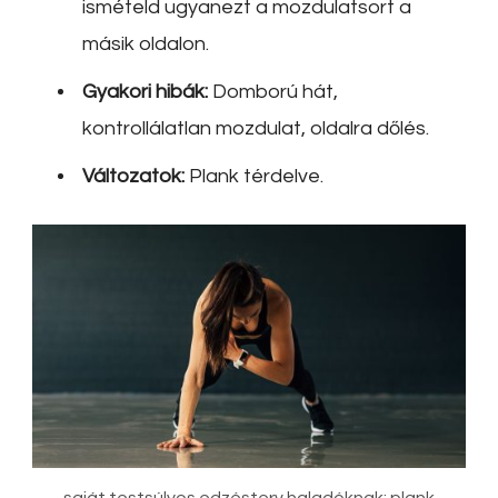
ismételd ugyanezt a mozdulatsort a
másik oldalon.
Gyakori hibák:
Domború hát,
kontrollálatlan mozdulat, oldalra dőlés.
Változatok:
Plank térdelve.
saját testsúlyos edzésterv haladóknak: plank