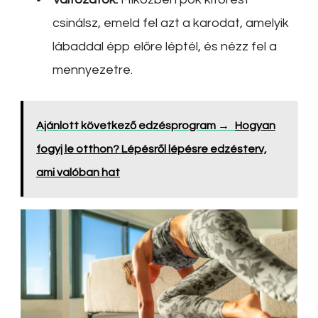
csinálsz, emeld fel azt a karodat, amelyik
lábaddal épp előre léptél, és nézz fel a
mennyezetre.
Ajánlott következő edzésprogram →
Hogyan
fogyj le otthon? Lépésről lépésre edzésterv,
ami valóban hat