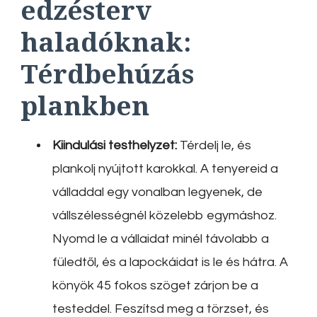
edzésterv
haladóknak:
Térdbehúzás
plankben
Kiindulási testhelyzet:
Térdelj le, és
plankolj nyújtott karokkal. A tenyereid a
válladdal egy vonalban legyenek, de
vállszélességnél közelebb egymáshoz.
Nyomd le a vállaidat minél távolabb a
füledtől, és a lapockáidat is le és hátra. A
könyök 45 fokos szöget zárjon be a
testeddel. Feszítsd meg a törzset, és