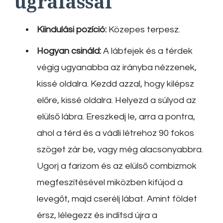
ugrálással
Kiindulási pozíció:
Közepes terpesz.
Hogyan csináld:
A lábfejek és a térdek
végig ugyanabba az irányba nézzenek,
kissé oldalra. Kezdd azzal, hogy kilépsz
előre, kissé oldalra. Helyezd a súlyod az
elülső lábra. Ereszkedj le, arra a pontra,
ahol a térd és a vádli létrehoz 90 fokos
szöget zár be, vagy még alacsonyabbra.
Ugorj a farizom és az elülső combizmok
megfeszítésével miközben kifújod a
levegőt, majd cserélj lábat. Amint földet
érsz, lélegezz és indítsd újra a