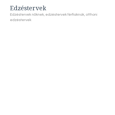
Edzéstervek
Edzéstervek nőknek, edzéstervek férfiaknak, otthoni
edzéstervek