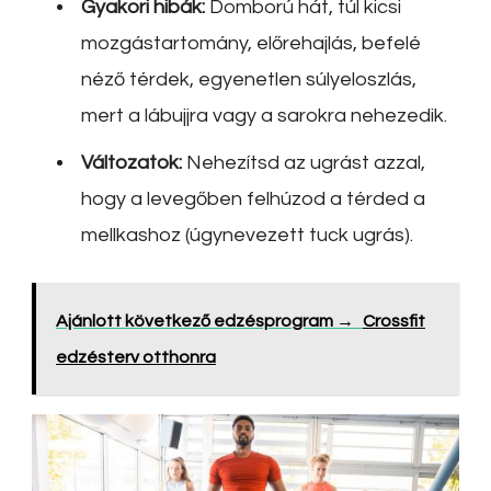
Gyakori hibák:
Domború hát, túl kicsi
mozgástartomány, előrehajlás, befelé
néző térdek, egyenetlen súlyeloszlás,
mert a lábujjra vagy a sarokra nehezedik.
Változatok:
Nehezítsd az ugrást azzal,
hogy a levegőben felhúzod a térded a
mellkashoz (úgynevezett tuck ugrás).
Ajánlott következő edzésprogram →
Crossfit
edzésterv otthonra