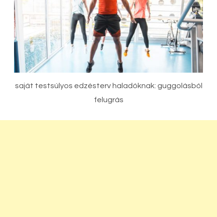
saját testsúlyos edzésterv haladóknak: guggolásból
felugrás