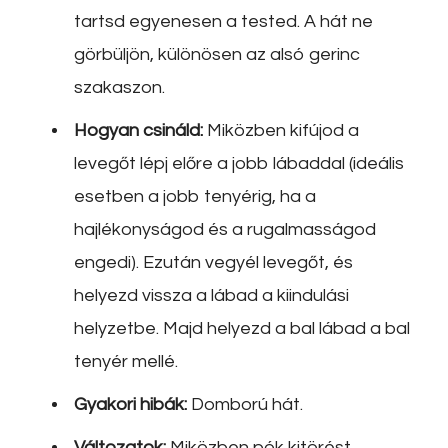
tartsd egyenesen a tested. A hát ne
görbüljön, különösen az alsó gerinc
szakaszon.
Hogyan csináld:
Miközben kifújod a
levegőt lépj előre a jobb lábaddal (ideális
esetben a jobb tenyérig, ha a
hajlékonyságod és a rugalmasságod
engedi). Ezután vegyél levegőt, és
helyezd vissza a lábad a kiindulási
helyzetbe. Majd helyezd a bal lábad a bal
tenyér mellé.
Gyakori hibák:
Domború hát.
Változatok:
Miközben pók kitörést