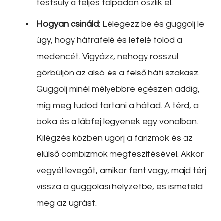
testsúly a teljes talpadon oszlik el.
Hogyan csináld:
Lélegezz be és guggolj le
úgy, hogy hátrafelé és lefelé tolod a
medencét. Vigyázz, nehogy rosszul
görbüljön az alsó és a felső háti szakasz.
Guggolj minél mélyebbre egészen addig,
míg meg tudod tartani a hátad. A térd, a
boka és a lábfej legyenek egy vonalban.
Kilégzés közben ugorj a farizmok és az
elülső combizmok megfeszítésével. Akkor
vegyél levegőt, amikor fent vagy, majd térj
vissza a guggolási helyzetbe, és ismételd
meg az ugrást.