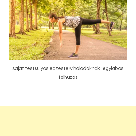
saját testsúlyos edzésterv haladóknak : egylábas
felhúzás