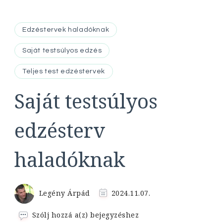
Edzéstervek haladóknak
Saját testsúlyos edzés
Teljes test edzéstervek
Saját testsúlyos
edzésterv
haladóknak
Legény Árpád
2024.11.07.
Saját
Szólj hozzá a(z)
bejegyzéshez