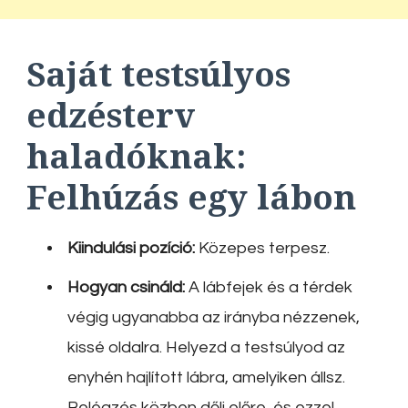
Saját testsúlyos
edzésterv
haladóknak:
Felhúzás egy lábon
Kiindulási pozíció:
Közepes terpesz.
Hogyan csináld:
A lábfejek és a térdek
végig ugyanabba az irányba nézzenek,
kissé oldalra. Helyezd a testsúlyod az
enyhén hajlított lábra, amelyiken állsz.
Belégzés közben dőlj előre, és ezzel