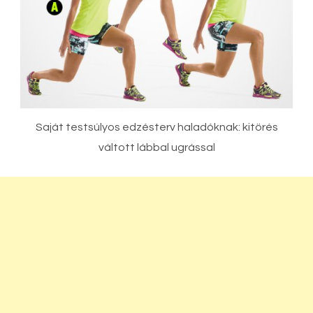
Saját testsúlyos edzésterv haladóknak: kitörés
váltott lábbal ugrással