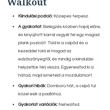
Walkout
Kiindulási pozíció:
Közepes terpesz.
A gyakorlat:
Belégzés közben hajolj előre,
és kinyújtott karral vegyél fel egy magad
plank pozíciót. Told ki a csípőd és a
kezeddel told el magad az
edzőszőnyegtől, és mindig a kiindulási
helyzetbe térj vissza. Egyenesítsd ki a
hátad, majd ismételd a mozdulatsort.
Gyakori hibák:
Domború hát, a csípő túl
közel esik a padlóhoz.
Gyakorlat variációk:
Nehezítsd