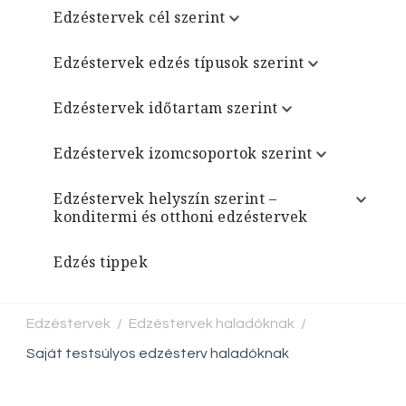
Edzéstervek cél szerint
Edzéstervek edzés típusok szerint
Edzéstervek időtartam szerint
Edzéstervek izomcsoportok szerint
Edzéstervek helyszín szerint –
konditermi és otthoni edzéstervek
Edzés tippek
Edzéstervek
Edzéstervek haladóknak
/
/
Saját testsúlyos edzésterv haladóknak