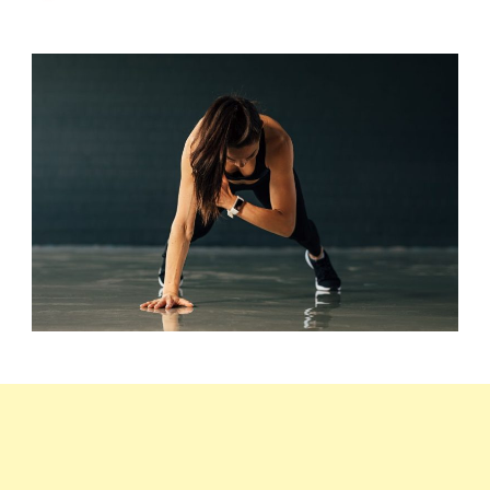
testsúlyos
edzésterv
haladóknak