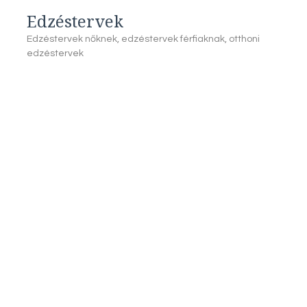
Edzéstervek
Edzéstervek nőknek, edzéstervek férfiaknak, otthoni
edzéstervek