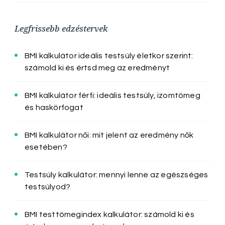
Legfrissebb edzéstervek
BMI kalkulátor ideális testsúly életkor szerint:
számold ki és értsd meg az eredményt
BMI kalkulátor férfi: ideális testsúly, izomtömeg
és haskörfogat
BMI kalkulátor női: mit jelent az eredmény nők
esetében?
Testsúly kalkulátor: mennyi lenne az egészséges
testsúlyod?
BMI testtömegindex kalkulátor: számold ki és