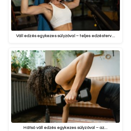
Váll edzés egykezes súlyzóval – teljes edzésterv…
Hátsó váll edzés egykezes súlyzóval – az…