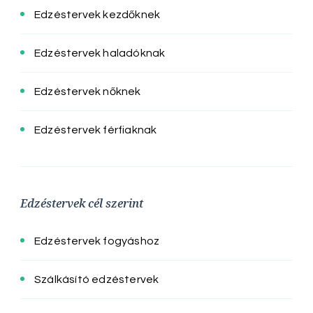
Edzéstervek kezdőknek
Edzéstervek haladóknak
Edzéstervek nőknek
Edzéstervek férfiaknak
Edzéstervek cél szerint
Edzéstervek fogyáshoz
Szálkásító edzéstervek