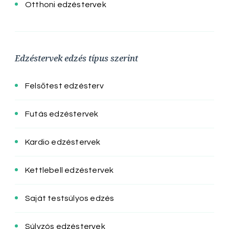
Otthoni edzéstervek
Edzéstervek edzés típus szerint
Felsőtest edzésterv
Futás edzéstervek
Kardio edzéstervek
Kettlebell edzéstervek
Saját testsúlyos edzés
Súlyzós edzéstervek