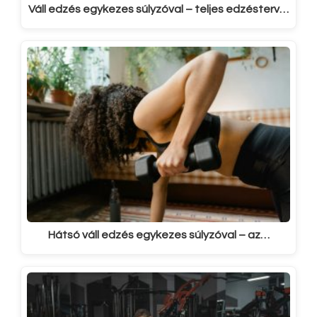
Váll edzés egykezes súlyzóval – teljes edzésterv…
Hátsó váll edzés egykezes súlyzóval – az…