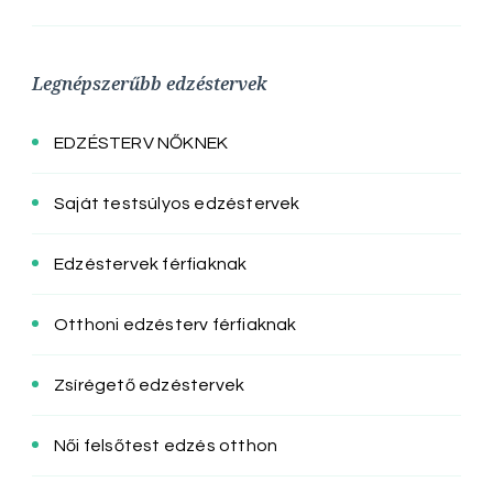
Legnépszerűbb edzéstervek
EDZÉSTERV NŐKNEK
Saját testsúlyos edzéstervek
Edzéstervek férfiaknak
Otthoni edzésterv férfiaknak
Zsírégető edzéstervek
Női felsőtest edzés otthon