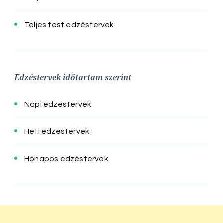
Teljes test edzéstervek
Edzéstervek időtartam szerint
Napi edzéstervek
Heti edzéstervek
Hónapos edzéstervek