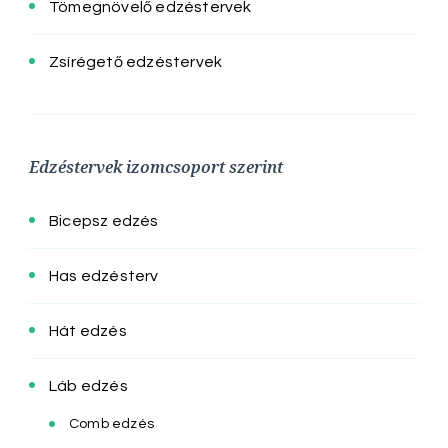
Tömegnövelő edzéstervek
Zsírégető edzéstervek
Edzéstervek izomcsoport szerint
Bicepsz edzés
Has edzésterv
Hát edzés
Láb edzés
Comb edzés