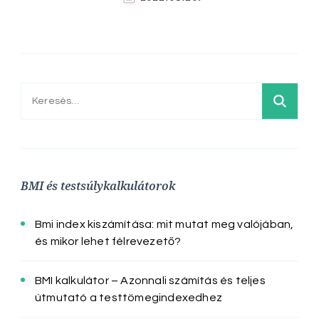
Keresés:
BMI és testsúlykalkulátorok
Bmi index kiszámítása: mit mutat meg valójában,
és mikor lehet félrevezető?
BMI kalkulátor – Azonnali számítás és teljes
útmutató a testtömegindexedhez