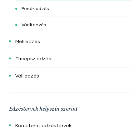
Fenék edzés
Vádli edzés
Mell edzés
Tricepsz edzés
Váll edzés
Edzéstervek helyszín szerint
Konditermi edzéstervek