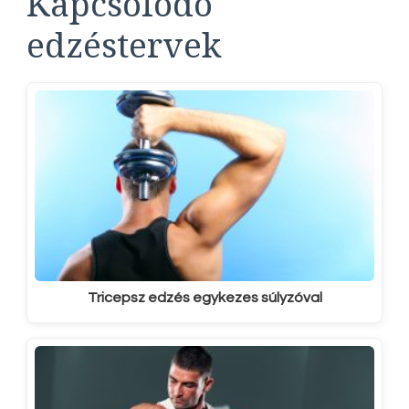
Kapcsolódó
edzéstervek
Tricepsz edzés egykezes súlyzóval