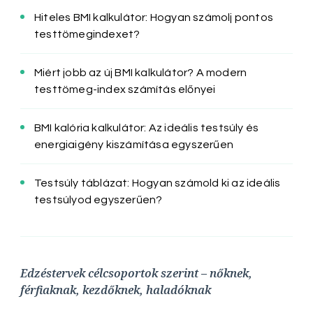
Hiteles BMI kalkulátor: Hogyan számolj pontos
testtömegindexet?
Miért jobb az új BMI kalkulátor? A modern
testtömeg-index számítás előnyei
BMI kalória kalkulátor: Az ideális testsúly és
energiaigény kiszámítása egyszerűen
Testsúly táblázat: Hogyan számold ki az ideális
testsúlyod egyszerűen?
Edzéstervek célcsoportok szerint – nőknek,
férfiaknak, kezdőknek, haladóknak