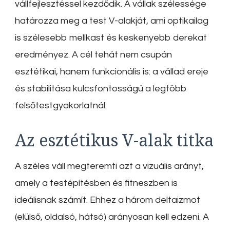
vállfejlesztéssel kezdődik. A vállak szélessége
határozza meg a test V-alakját, ami optikailag
is szélesebb mellkast és keskenyebb derekat
eredményez. A cél tehát nem csupán
esztétikai, hanem funkcionális is: a vállad ereje
és stabilitása kulcsfontosságú a legtöbb
felsőtestgyakorlatnál.
Az esztétikus V-alak titka
A széles váll megteremti azt a vizuális arányt,
amely a testépítésben és fitneszben is
ideálisnak számít. Ehhez a három deltaizmot
(elülső, oldalsó, hátsó) arányosan kell edzeni. A