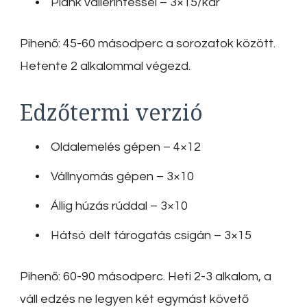
Plank vállérintéssel – 3×15/kar
Pihenő: 45-60 másodperc a sorozatok között.
Hetente 2 alkalommal végezd.
Edzőtermi verzió
Oldalemelés gépen – 4×12
Vállnyomás gépen – 3×10
Állig húzás rúddal – 3×10
Hátsó delt tárogatás csigán – 3×15
Pihenő: 60-90 másodperc. Heti 2-3 alkalom, a
váll edzés ne legyen két egymást követő