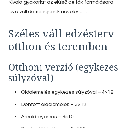
Kiváló gyakorlat az elülső delták formálására
és a váll definíciójának növelésére.
Széles váll edzésterv
otthon és teremben
Otthoni verzió (egykezes
súlyzóval)
Oldalemelés egykezes súlyzóval – 4×12
Döntött oldalemelés – 3×12
Arnold-nyomás – 3×10