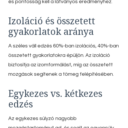
és pontosság kell a látványos eredményhez.
Izoláció és összetett
gyakorlatok aránya
A széles váll edzés 60%-ban izolációs, 40%-ban
összetett gyakorlatokra épüljön. Az izoláció
biztosítja az izomformálást, míg az összetett
mozgások segítenek a tömeg felépítésében.
Egykezes vs. kétkezes
edzés
Az egykezes súlyzó nagyobb
mozgástartományt ad, és segít az egyensúly