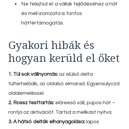
Ne felejtsd el: a vállak fejlődéséhez a hát
és mell izomzata is fontos
háttértámogatás.
Gyakori hibák és
hogyan kerüld el őket
1. Túl sok vállnyomás:
az elülső delta
túlterhelődik, az oldalsó elmarad. Egyensúlyozd
oldalemeléssel.
2. Rossz testtartás:
előreeső váll, púpos hát –
rontja az aktivációt. Tartsd a mellkast nyitva.
3. A hátsó delták elhanyagolása:
lapos