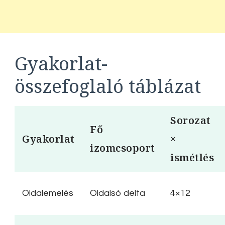
Gyakorlat-
összefoglaló táblázat
Sorozat
Fő
Gyakorlat
×
izomcsoport
ismétlés
Oldalemelés
Oldalsó delta
4×12