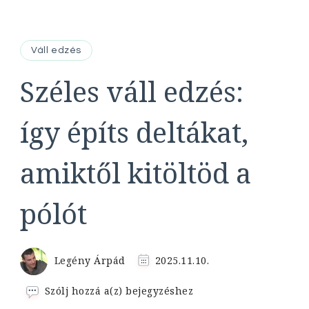
Váll edzés
Széles váll edzés:
így építs deltákat,
amiktől kitöltöd a
pólót
Legény Árpád
2025.11.10.
Széles
Szólj hozzá a(z)
bejegyzéshez
váll