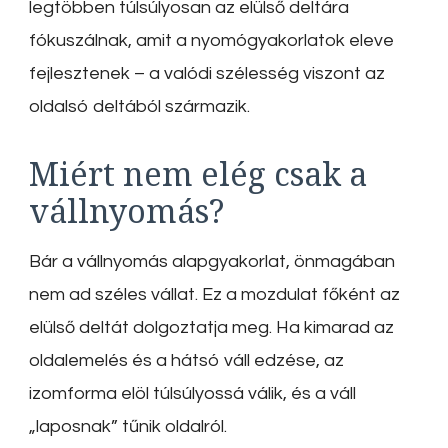
legtöbben túlsúlyosan az elülső deltára
fókuszálnak, amit a nyomógyakorlatok eleve
fejlesztenek – a valódi szélesség viszont az
oldalsó deltából származik.
Miért nem elég csak a
vállnyomás?
Bár a vállnyomás alapgyakorlat, önmagában
nem ad széles vállat. Ez a mozdulat főként az
elülső deltát dolgoztatja meg. Ha kimarad az
oldalemelés és a hátsó váll edzése, az
izomforma elöl túlsúlyossá válik, és a váll
„laposnak” tűnik oldalról.