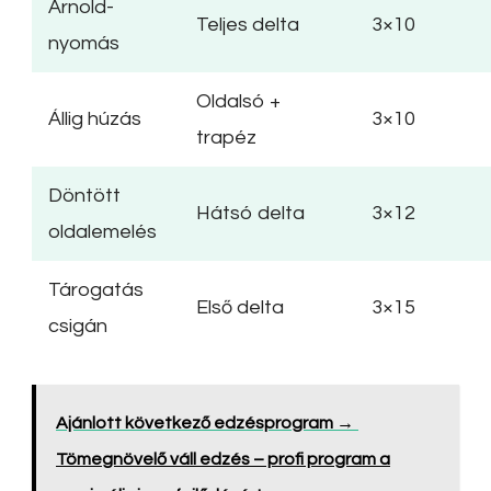
Arnold-
Teljes delta
3×10
nyomás
Oldalsó +
Állig húzás
3×10
trapéz
Döntött
Hátsó delta
3×12
oldalemelés
Tárogatás
Első delta
3×15
csigán
Ajánlott következő edzésprogram →
Tömegnövelő váll edzés – profi program a