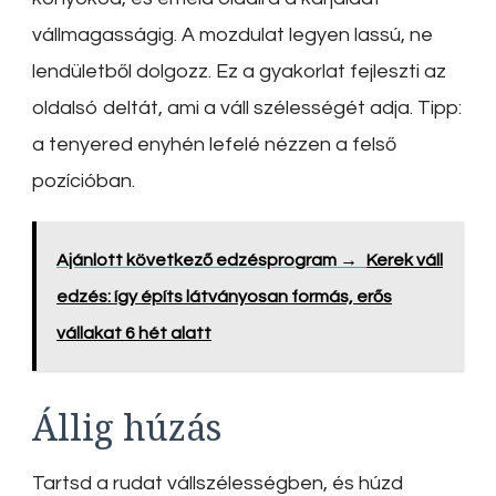
vállmagasságig. A mozdulat legyen lassú, ne
lendületből dolgozz. Ez a gyakorlat fejleszti az
oldalsó deltát, ami a váll szélességét adja. Tipp:
a tenyered enyhén lefelé nézzen a felső
pozícióban.
Ajánlott következő edzésprogram →
Kerek váll
edzés: így építs látványosan formás, erős
vállakat 6 hét alatt
Állig húzás
Tartsd a rudat vállszélességben, és húzd