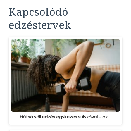
Kapcsolódó
edzéstervek
Hátsó váll edzés egykezes súlyzóval – az…