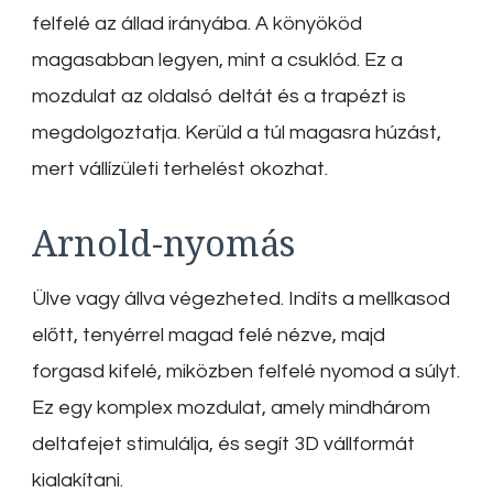
felfelé az állad irányába. A könyököd
magasabban legyen, mint a csuklód. Ez a
mozdulat az oldalsó deltát és a trapézt is
megdolgoztatja. Kerüld a túl magasra húzást,
mert vállízületi terhelést okozhat.
Arnold-nyomás
Ülve vagy állva végezheted. Indíts a mellkasod
előtt, tenyérrel magad felé nézve, majd
forgasd kifelé, miközben felfelé nyomod a súlyt.
Ez egy komplex mozdulat, amely mindhárom
deltafejet stimulálja, és segít 3D vállformát
kialakítani.