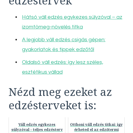
edzéstervek
Hátsó váll edzés egykezes súlyzóval – az
izomtömeg-növelés titka
A legjobb váll edzés csigás gépen:
gyakorlatok és tippek edzőtől
Oldalsó váll edzés: így lesz széles,
esztétikus vállad
Nézd meg ezeket az
edzésterveket is:
Váll edzés egykezes
Otthoni váll edzés titkai: így
súlyzóval – teljes edzésterv
érheted el az edzőtermi