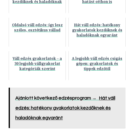
kezdőknek és haladóknak
hatást otthon is
Oldalsó váll edzés: így lesz
Hát váll edzés: hatékony
széles, esztétikus vállad
gyakorlatok kezdőknek és
haladóknak egyaránt
Váll edzés gyakorlatok – a
A legjobb váll edzés csigás
30 legjobb vállgyakorlat
gépen: gyakorlatok és
kategóriák szerint
tippek edzőtől
Ajánlott következő edzésprogram →
Hát váll
edzés: hatékony gyakorlatok kezdőknek és
haladóknak egyaránt