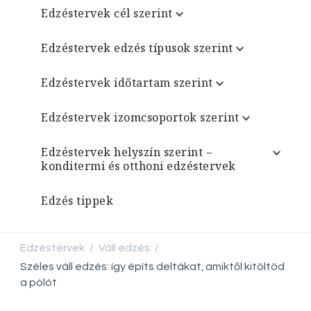
Edzéstervek cél szerint
Edzéstervek edzés típusok szerint
Edzéstervek időtartam szerint
Edzéstervek izomcsoportok szerint
Edzéstervek helyszín szerint –
konditermi és otthoni edzéstervek
Edzés tippek
Edzéstervek
Váll edzés
/
/
Széles váll edzés: így építs deltákat, amiktől kitöltöd
a pólót