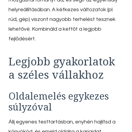
helyreállításában. A kétkezes változatok (pl.
rúd, gép) viszont nagyobb terhelést tesznek
lehetővé. Kombináld a kettőt a legjobb
fejlődésért.
Legjobb gyakorlatok
a széles vállakhoz
Oldalemelés egykezes
súlyzóval
Állj egyenes testtartásban, enyhén hajlítsd a
könyököd, és emeld oldalra a karjaidat