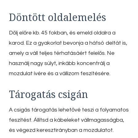
Döntött oldalemelés
Dőlj előre kb. 45 fokban, és emeld oldalra a
karod. Ez a gyakorlat bevonja a hátsó deltát is,
amely a váll teljes térhatásáért felelős. Ne
használj nagy súlyt, inkább koncentrálj a
mozdulat ívére és a vállizom feszítésére.
Tárogatás csigán
A csigás tárogatás lehetővé teszi a folyamatos
feszítést. Állítsd a kábeleket vállmagasságba,
és végezd keresztirányban a mozdulatot.