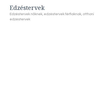
Edzéstervek
Edzéstervek nőknek, edzéstervek férfiaknak, otthoni
edzéstervek