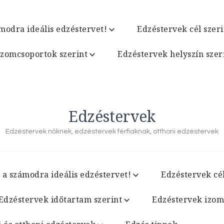
modra ideális edzéstervet!
Edzéstervek cél szeri
izomcsoportok szerint
Edzéstervek helyszín szer
Edzéstervek
Edzéstervek nőknek, edzéstervek férfiaknak, otthoni edzéstervek
 a számodra ideális edzéstervet!
Edzéstervek cél
Edzéstervek időtartam szerint
Edzéstervek izom