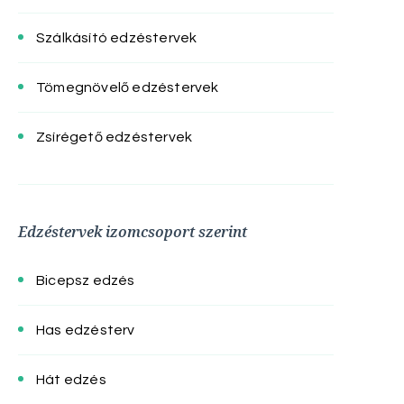
Szálkásító edzéstervek
Tömegnövelő edzéstervek
Zsírégető edzéstervek
Edzéstervek izomcsoport szerint
Bicepsz edzés
Has edzésterv
Hát edzés