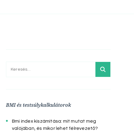
Keresés:
BMI és testsúlykalkulátorok
Bmi index kiszámítása: mit mutat meg
valójában, és mikor lehet félrevezető?