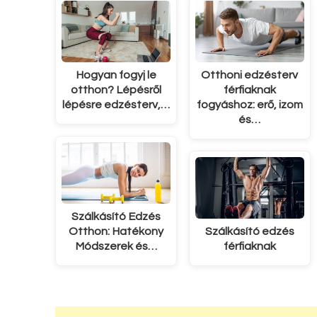
Hogyan fogyj le
Otthoni edzésterv
otthon? Lépésről
férfiaknak
lépésre edzésterv,…
fogyáshoz: erő, izom
és…
Szálkásító Edzés
Otthon: Hatékony
Szálkásító edzés
Módszerek és…
férfiaknak