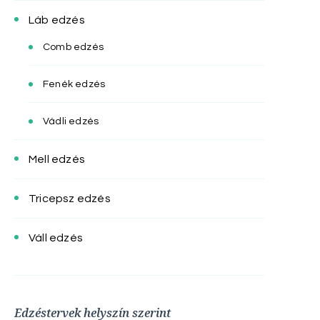
Láb edzés
Comb edzés
Fenék edzés
Vádli edzés
Mell edzés
Tricepsz edzés
Váll edzés
Edzéstervek helyszín szerint