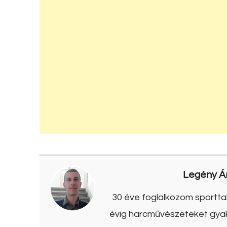
Legény Á
30 éve foglalkozom sporttal
évig harcművészeteket gyako