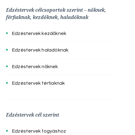
Edzéstervek célcsoportok szerint – nőknek,
férfiaknak, kezdőknek, haladóknak
Edzéstervek kezdőknek
Edzéstervek haladóknak
Edzéstervek nőknek
Edzéstervek férfiaknak
Edzéstervek cél szerint
Edzéstervek fogyáshoz