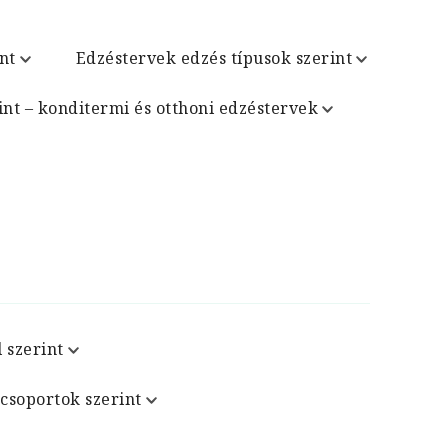
nt
Edzéstervek edzés típusok szerint
int – konditermi és otthoni edzéstervek
 szerint
csoportok szerint