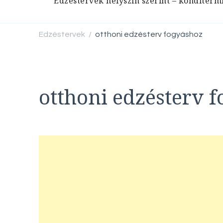
Edzéstervek helyszín szerint – konditerm
Edzéstervek
otthoni edzésterv fogyáshoz
/
otthoni edzésterv 