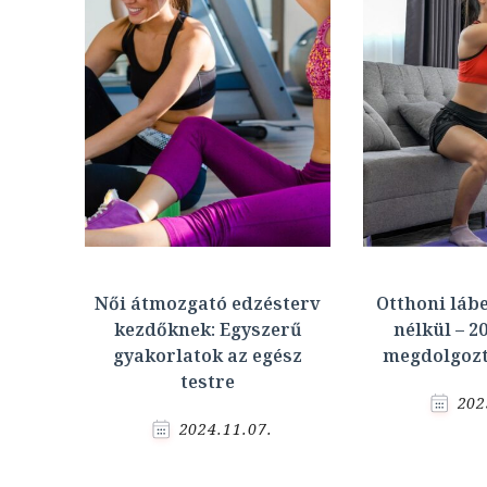
Női átmozgató edzésterv
Otthoni láb
kezdőknek: Egyszerű
nélkül – 2
gyakorlatok az egész
megdolgozt
testre
202
2024.11.07.