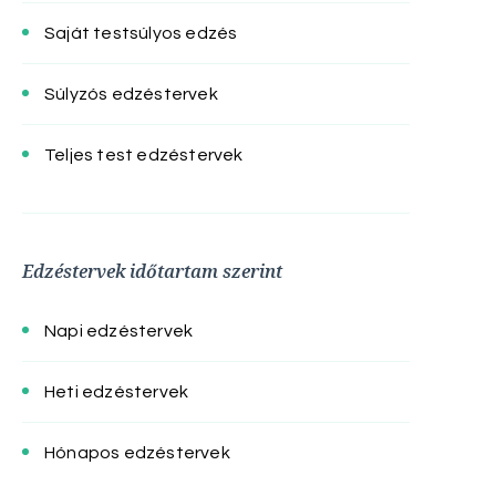
Saját testsúlyos edzés
Súlyzós edzéstervek
Teljes test edzéstervek
Edzéstervek időtartam szerint
Napi edzéstervek
Heti edzéstervek
Hónapos edzéstervek