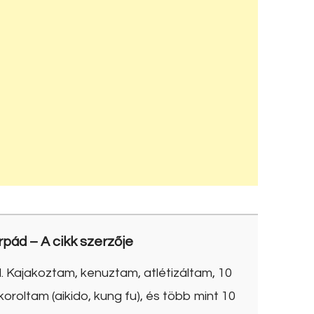
rpád
– A cikk szerzője
. Kajakoztam, kenuztam, atlétizáltam, 10
roltam (aikido, kung fu), és több mint 10