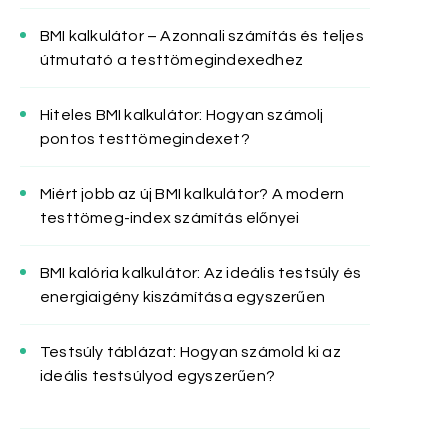
BMI kalkulátor – Azonnali számítás és teljes
útmutató a testtömegindexedhez
Hiteles BMI kalkulátor: Hogyan számolj
pontos testtömegindexet?
Miért jobb az új BMI kalkulátor? A modern
testtömeg-index számítás előnyei
BMI kalória kalkulátor: Az ideális testsúly és
energiaigény kiszámítása egyszerűen
Testsúly táblázat: Hogyan számold ki az
ideális testsúlyod egyszerűen?