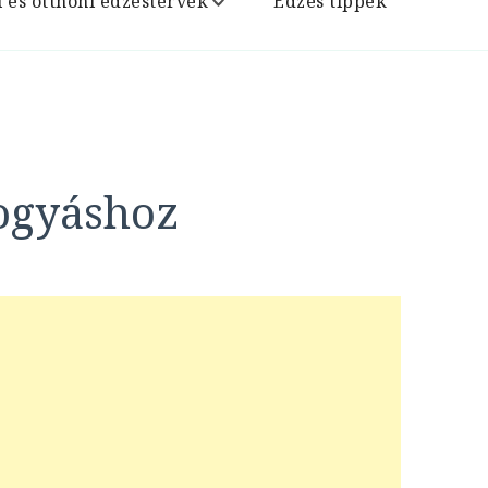
i és otthoni edzéstervek
Edzés tippek
fogyáshoz