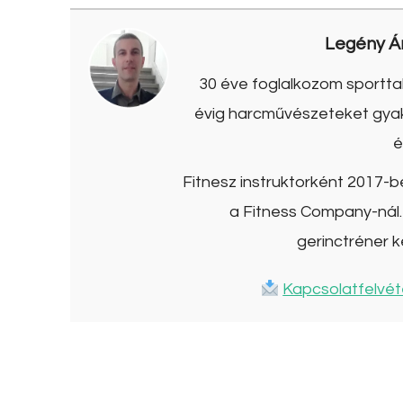
Legény Á
30 éve foglalkozom sporttal
évig harcművészeteket gyako
é
Fitnesz instruktorként 2017-
a Fitness Company-nál. 
gerinctréner k
Kapcsolatfelvét