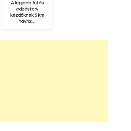
A legjobb futás
edzésterv
kezdőknek 5 km
távra:…