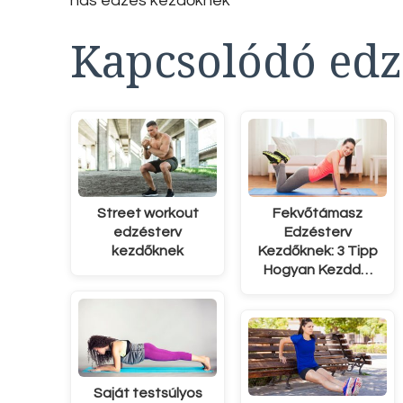
has edzés kezdőknek
Kapcsolódó edz
Street workout
Fekvőtámasz
edzésterv
Edzésterv
kezdőknek
Kezdőknek: 3 Tipp
Hogyan Kezdd…
Saját testsúlyos