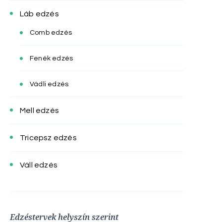
Láb edzés
Comb edzés
Fenék edzés
Vádli edzés
Mell edzés
Tricepsz edzés
Váll edzés
Edzéstervek helyszín szerint