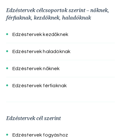
Edzéstervek célcsoportok szerint – nőknek,
férfiaknak, kezdőknek, haladóknak
Edzéstervek kezdőknek
Edzéstervek haladóknak
Edzéstervek nőknek
Edzéstervek férfiaknak
Edzéstervek cél szerint
Edzéstervek fogyáshoz