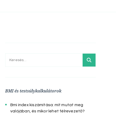
Keresés:
BMI és testsúlykalkulátorok
Bmi index kiszámítása: mit mutat meg
valójában, és mikor lehet félrevezető?