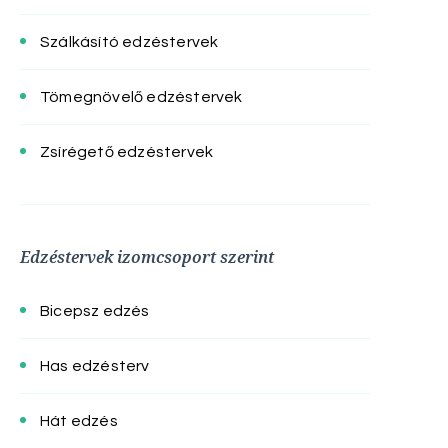
Szálkásító edzéstervek
Tömegnövelő edzéstervek
Zsírégető edzéstervek
Edzéstervek izomcsoport szerint
Bicepsz edzés
Has edzésterv
Hát edzés