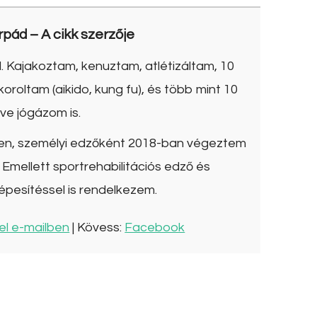
rpád
– A cikk szerzője
. Kajakoztam, kenuztam, atlétizáltam, 10
roltam (aikido, kung fu), és több mint 10
ve jógázom is.
ben, személyi edzőként 2018-ban végeztem
Emellett sportrehabilitációs edző és
épesítéssel is rendelkezem.
el e-mailben
| Kövess:
Facebook