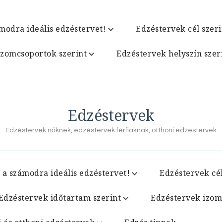
modra ideális edzéstervet!
Edzéstervek cél szeri
izomcsoportok szerint
Edzéstervek helyszín szer
Edzéstervek
Edzéstervek nőknek, edzéstervek férfiaknak, otthoni edzéstervek
 a számodra ideális edzéstervet!
Edzéstervek cél
Edzéstervek időtartam szerint
Edzéstervek izom