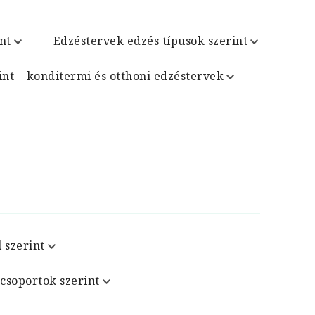
nt
Edzéstervek edzés típusok szerint
int – konditermi és otthoni edzéstervek
 szerint
csoportok szerint