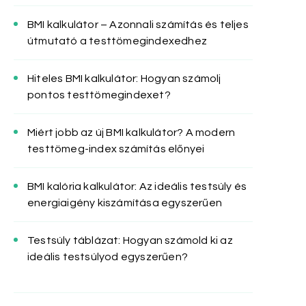
BMI kalkulátor – Azonnali számítás és teljes
útmutató a testtömegindexedhez
Hiteles BMI kalkulátor: Hogyan számolj
pontos testtömegindexet?
Miért jobb az új BMI kalkulátor? A modern
testtömeg-index számítás előnyei
BMI kalória kalkulátor: Az ideális testsúly és
energiaigény kiszámítása egyszerűen
Testsúly táblázat: Hogyan számold ki az
ideális testsúlyod egyszerűen?