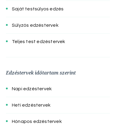
Saját testsúlyos edzés
Súlyzós edzéstervek
Teljes test edzéstervek
Edzéstervek időtartam szerint
Napi edzéstervek
Heti edzéstervek
Hónapos edzéstervek