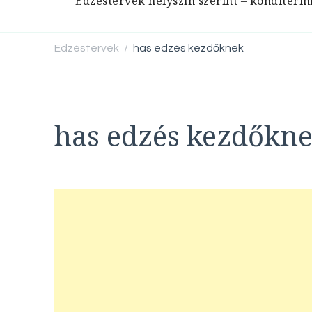
Edzéstervek helyszín szerint – konditerm
Edzéstervek
has edzés kezdőknek
/
has edzés kezdőkn