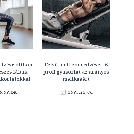
dzése otthon
Felső mellizom edzése – 6
eszes lábak
profi gyakorlat az arányos
akorlatokkal
mellkasért
6.02.24.
2025.12.06.