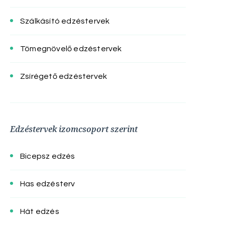
Szálkásító edzéstervek
Tömegnövelő edzéstervek
Zsírégető edzéstervek
Edzéstervek izomcsoport szerint
Bicepsz edzés
Has edzésterv
Hát edzés