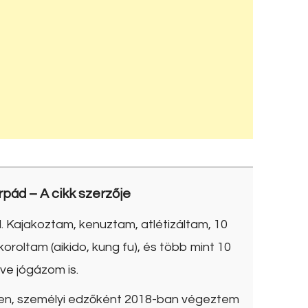
rpád
– A cikk szerzője
. Kajakoztam, kenuztam, atlétizáltam, 10
roltam (aikido, kung fu), és több mint 10
ve jógázom is.
ben, személyi edzőként 2018-ban végeztem