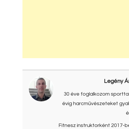
Legény Á
30 éve foglalkozom sporttal
évig harcművészeteket gyako
é
Fitnesz instruktorként 2017-