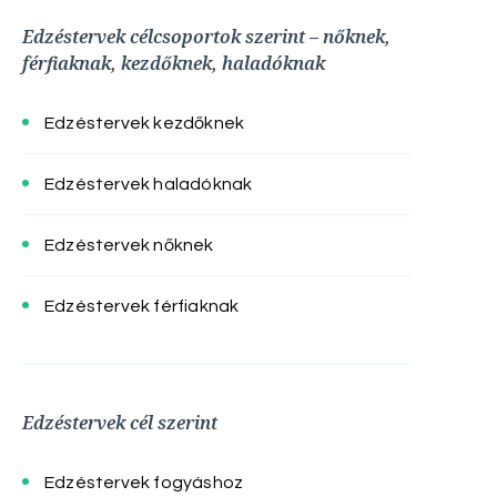
Edzéstervek célcsoportok szerint – nőknek,
férfiaknak, kezdőknek, haladóknak
Edzéstervek kezdőknek
Edzéstervek haladóknak
Edzéstervek nőknek
Edzéstervek férfiaknak
Edzéstervek cél szerint
Edzéstervek fogyáshoz