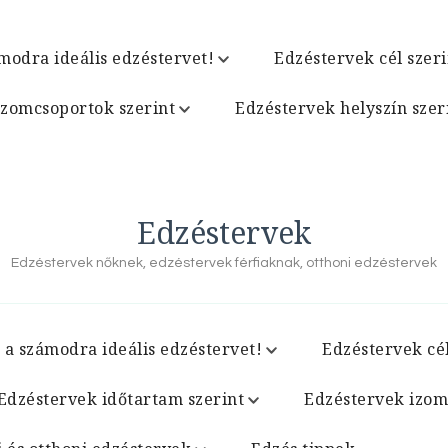
modra ideális edzéstervet!
Edzéstervek cél szeri
izomcsoportok szerint
Edzéstervek helyszín szer
Edzéstervek
Edzéstervek nőknek, edzéstervek férfiaknak, otthoni edzéstervek
 a számodra ideális edzéstervet!
Edzéstervek cél
Edzéstervek időtartam szerint
Edzéstervek izom