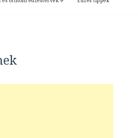
i és otthoni edzéstervek
Edzés tippek
nek