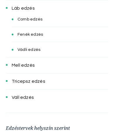
Láb edzés
Comb edzés
Fenék edzés
Vádli edzés
Mell edzés
Tricepsz edzés
Váll edzés
Edzéstervek helyszín szerint