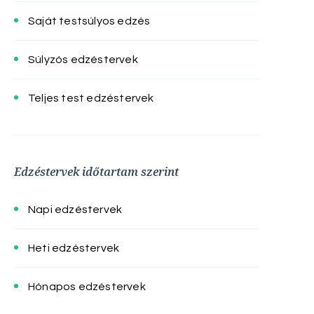
Saját testsúlyos edzés
Súlyzós edzéstervek
Teljes test edzéstervek
Edzéstervek időtartam szerint
Napi edzéstervek
Heti edzéstervek
Hónapos edzéstervek