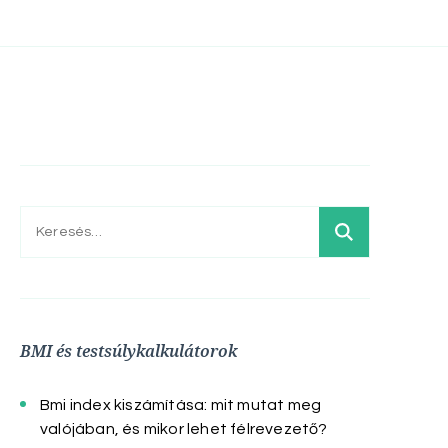
Keresés:
BMI és testsúlykalkulátorok
Bmi index kiszámítása: mit mutat meg
valójában, és mikor lehet félrevezető?