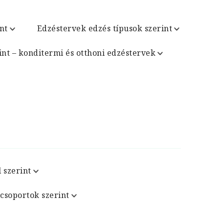
nt
Edzéstervek edzés típusok szerint
int – konditermi és otthoni edzéstervek
 szerint
csoportok szerint