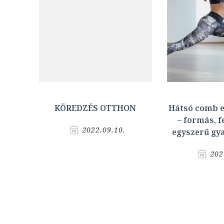
KÖREDZÉS OTTHON
Hátsó comb e
– formás, f
2022.09.10.
egyszerű gy
202