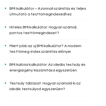
BMI kalkulátor – Azonnali számítás és teljes
útmutató a testtömegindexedhez
Hiteles BMI kalkulátor: Hogyan számolj
pontos testtömegindexet?
Miért jobb az új BMI kalkulátor? A modern
testtömeg-index számítás előnyei
BMI kalória kalkulátor: Az ideális testsúly és
energiaigény kiszámítása egyszerűen
Testsúly táblázat: Hogyan számold ki az
ideális testsúlyod egyszerűen?