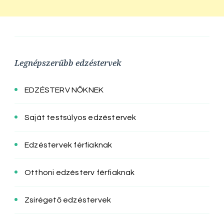
Legnépszerűbb edzéstervek
EDZÉSTERV NŐKNEK
Saját testsúlyos edzéstervek
Edzéstervek férfiaknak
Otthoni edzésterv férfiaknak
Zsírégető edzéstervek