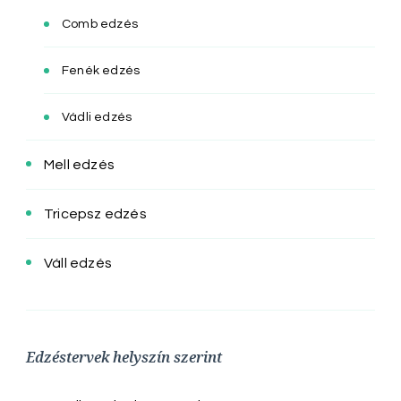
Comb edzés
Fenék edzés
Vádli edzés
Mell edzés
Tricepsz edzés
Váll edzés
Edzéstervek helyszín szerint