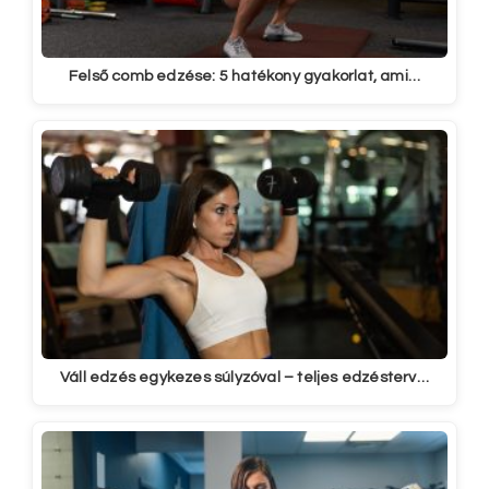
Felső comb edzése: 5 hatékony gyakorlat, ami…
Váll edzés egykezes súlyzóval – teljes edzésterv…