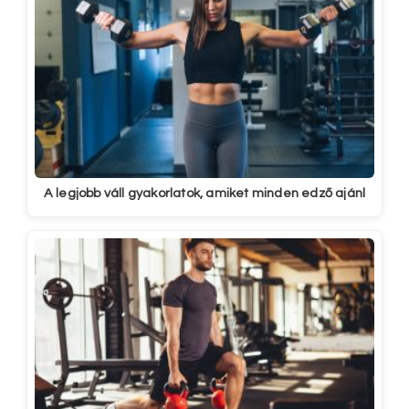
A legjobb váll gyakorlatok, amiket minden edző ajánl