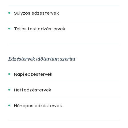
Súlyzós edzéstervek
Teljes test edzéstervek
Edzéstervek időtartam szerint
Napi edzéstervek
Heti edzéstervek
Hónapos edzéstervek