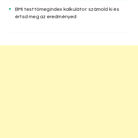
BMI testtömegindex kalkulátor: számold ki és
értsd meg az eredményed