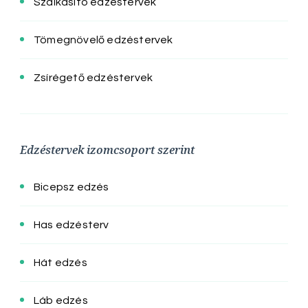
Szálkásító edzéstervek
Tömegnövelő edzéstervek
Zsírégető edzéstervek
Edzéstervek izomcsoport szerint
Bicepsz edzés
Has edzésterv
Hát edzés
Láb edzés