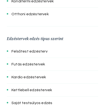
Konditermi edzéstervek
Otthoni edzéstervek
Edzéstervek edzés típus szerint
Felsőtest edzésterv
Futás edzéstervek
Kardio edzéstervek
Kettlebell edzéstervek
Saját testsúlyos edzés