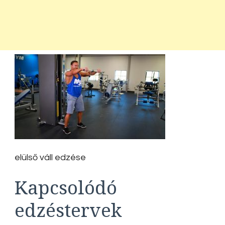
elülső váll edzése
Kapcsolódó
edzéstervek