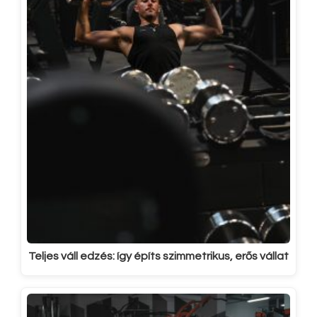
Teljes váll edzés: így építs szimmetrikus, erős vállat