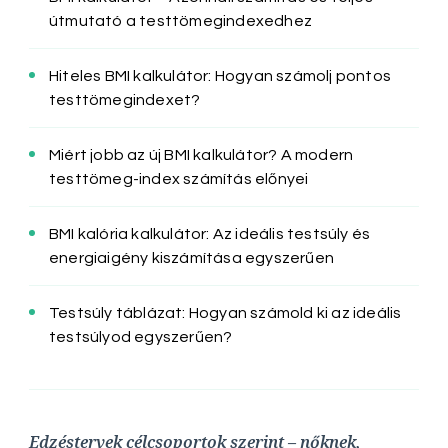
útmutató a testtömegindexedhez
Hiteles BMI kalkulátor: Hogyan számolj pontos
testtömegindexet?
Miért jobb az új BMI kalkulátor? A modern
testtömeg-index számítás előnyei
BMI kalória kalkulátor: Az ideális testsúly és
energiaigény kiszámítása egyszerűen
Testsúly táblázat: Hogyan számold ki az ideális
testsúlyod egyszerűen?
Edzéstervek célcsoportok szerint – nőknek,