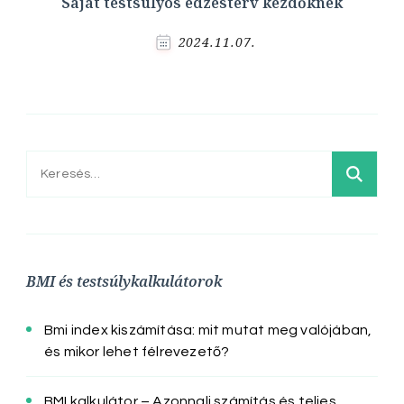
Saját testsúlyos edzésterv kezdőknek
2024.11.07.
Keresés:
BMI és testsúlykalkulátorok
Bmi index kiszámítása: mit mutat meg valójában,
és mikor lehet félrevezető?
BMI kalkulátor – Azonnali számítás és teljes