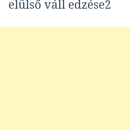
elülső váll edzése2