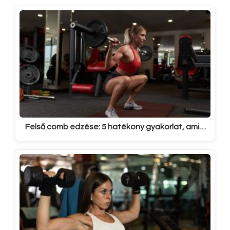
Felső comb edzése: 5 hatékony gyakorlat, ami…