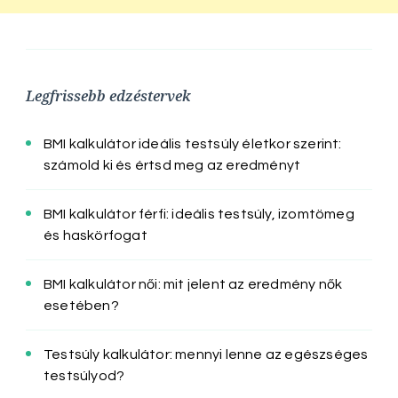
Legfrissebb edzéstervek
BMI kalkulátor ideális testsúly életkor szerint:
számold ki és értsd meg az eredményt
BMI kalkulátor férfi: ideális testsúly, izomtömeg
és haskörfogat
BMI kalkulátor női: mit jelent az eredmény nők
esetében?
Testsúly kalkulátor: mennyi lenne az egészséges
testsúlyod?