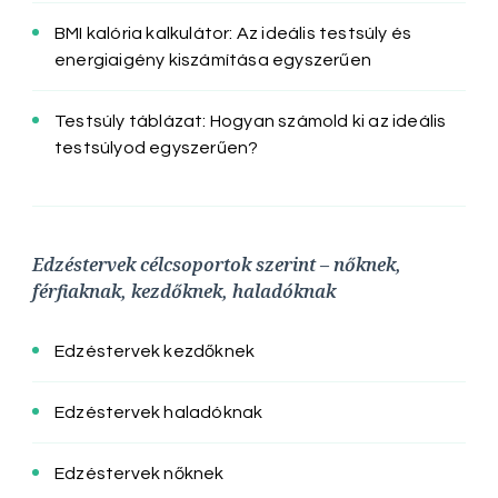
BMI kalória kalkulátor: Az ideális testsúly és
energiaigény kiszámítása egyszerűen
Testsúly táblázat: Hogyan számold ki az ideális
testsúlyod egyszerűen?
Edzéstervek célcsoportok szerint – nőknek,
férfiaknak, kezdőknek, haladóknak
Edzéstervek kezdőknek
Edzéstervek haladóknak
Edzéstervek nőknek