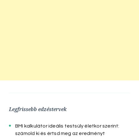
Legfrissebb edzéstervek
BMI kalkulátor ideális testsúly életkor szerint:
számold ki és értsd meg az eredményt