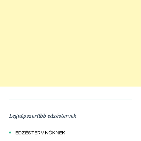
Legnépszerűbb edzéstervek
EDZÉSTERV NŐKNEK