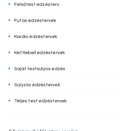
Felsőtest edzésterv
Futás edzéstervek
Kardio edzéstervek
Kettlebell edzéstervek
Saját testsúlyos edzés
Súlyzós edzéstervek
Teljes test edzéstervek