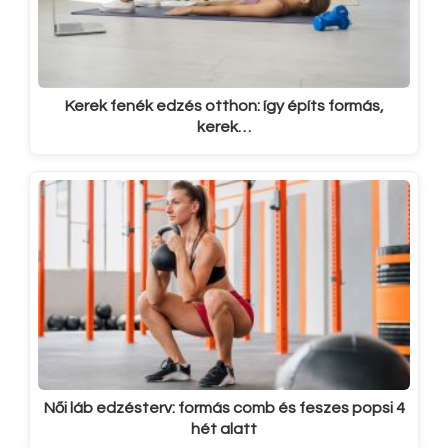
Kerek fenék edzés otthon: így építs formás,
kerek…
Női láb edzésterv: formás comb és feszes popsi 4
hét alatt