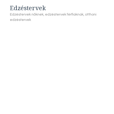
Edzéstervek
Edzéstervek nőknek, edzéstervek férfiaknak, otthoni
edzéstervek