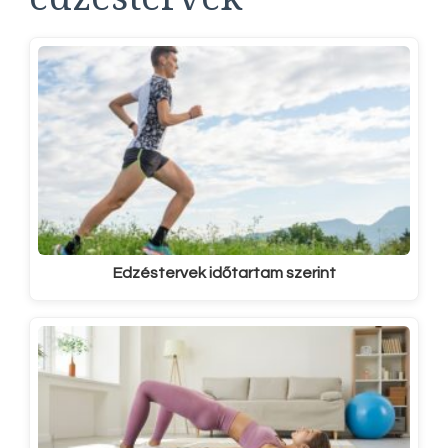
Edzéstervek időtartam szerint