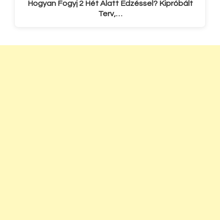
Hogyan Fogyj 2 Hét Alatt Edzéssel? Kipróbált
Terv,…