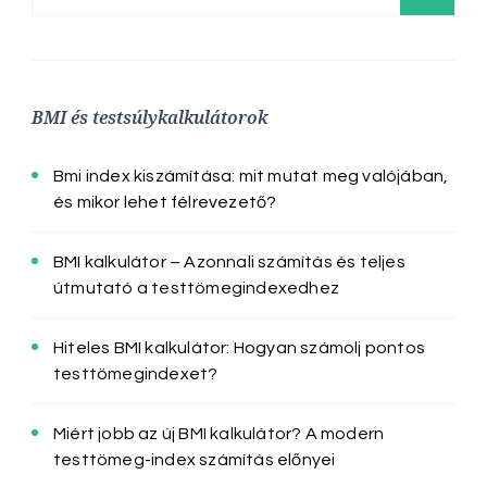
BMI és testsúlykalkulátorok
Bmi index kiszámítása: mit mutat meg valójában,
és mikor lehet félrevezető?
BMI kalkulátor – Azonnali számítás és teljes
útmutató a testtömegindexedhez
Hiteles BMI kalkulátor: Hogyan számolj pontos
testtömegindexet?
Miért jobb az új BMI kalkulátor? A modern
testtömeg-index számítás előnyei