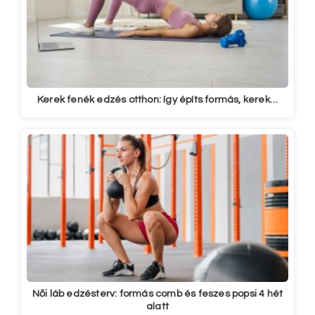
Kerek fenék edzés otthon: így építs formás, kerek…
Női láb edzésterv: formás comb és feszes popsi 4 hét
alatt