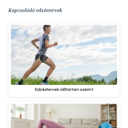
Kapcsolódó edzéstervek
Edzéstervek időtartam szerint