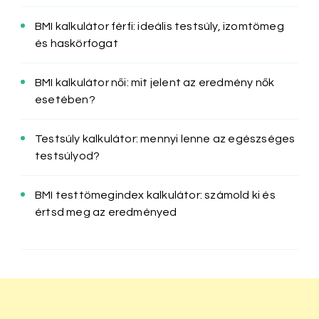
BMI kalkulátor férfi: ideális testsúly, izomtömeg
és haskörfogat
BMI kalkulátor női: mit jelent az eredmény nők
esetében?
Testsúly kalkulátor: mennyi lenne az egészséges
testsúlyod?
BMI testtömegindex kalkulátor: számold ki és
értsd meg az eredményed