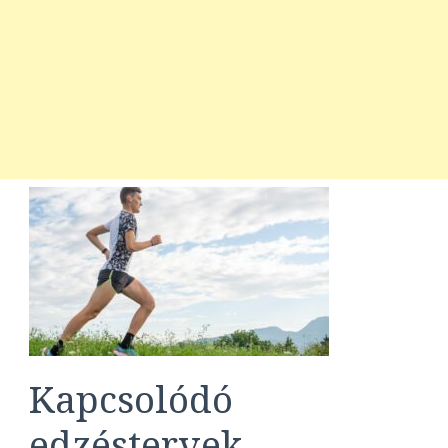
Kapcsolódó
edzéstervek