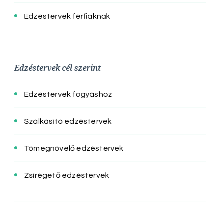
Edzéstervek férfiaknak
Edzéstervek cél szerint
Edzéstervek fogyáshoz
Szálkásító edzéstervek
Tömegnövelő edzéstervek
Zsírégető edzéstervek