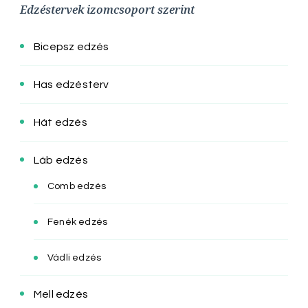
Edzéstervek izomcsoport szerint
Bicepsz edzés
Has edzésterv
Hát edzés
Láb edzés
Comb edzés
Fenék edzés
Vádli edzés
Mell edzés