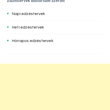
Edzéstervek időtartam szerint
Napi edzéstervek
Heti edzéstervek
Hónapos edzéstervek