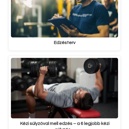
Edzésterv
Kézi súlyzóval mell edzés – a 6 legjobb kézi