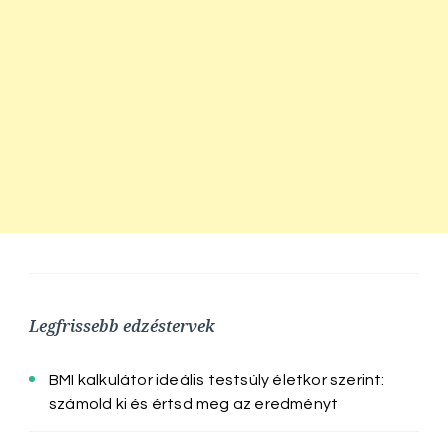
Legfrissebb edzéstervek
BMI kalkulátor ideális testsúly életkor szerint:
számold ki és értsd meg az eredményt