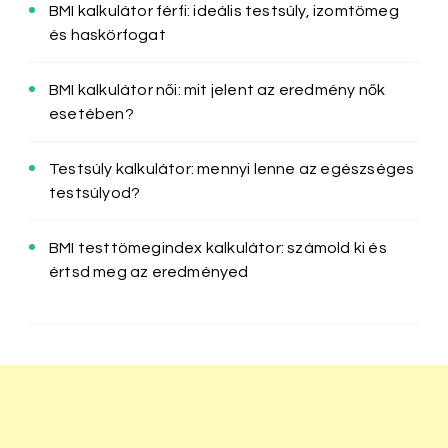
BMI kalkulátor férfi: ideális testsúly, izomtömeg
és haskörfogat
BMI kalkulátor női: mit jelent az eredmény nők
esetében?
Testsúly kalkulátor: mennyi lenne az egészséges
testsúlyod?
BMI testtömegindex kalkulátor: számold ki és
értsd meg az eredményed