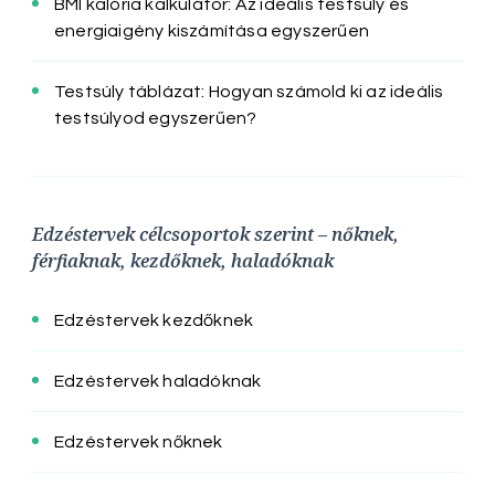
BMI kalória kalkulátor: Az ideális testsúly és
energiaigény kiszámítása egyszerűen
Testsúly táblázat: Hogyan számold ki az ideális
testsúlyod egyszerűen?
Edzéstervek célcsoportok szerint – nőknek,
férfiaknak, kezdőknek, haladóknak
Edzéstervek kezdőknek
Edzéstervek haladóknak
Edzéstervek nőknek