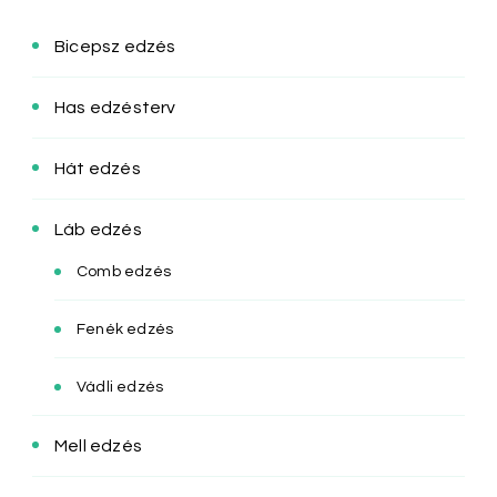
Bicepsz edzés
Has edzésterv
Hát edzés
Láb edzés
Comb edzés
Fenék edzés
Vádli edzés
Mell edzés