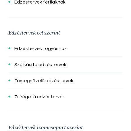
Edzéstervek férfiaknak
Edzéstervek cél szerint
Edzéstervek fogyáshoz
Szálkásító edzéstervek
Tömegnövelő edzéstervek
Zsírégető edzéstervek
Edzéstervek izomcsoport szerint