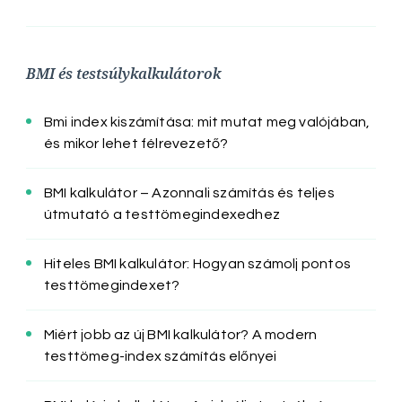
BMI és testsúlykalkulátorok
Bmi index kiszámítása: mit mutat meg valójában,
és mikor lehet félrevezető?
BMI kalkulátor – Azonnali számítás és teljes
útmutató a testtömegindexedhez
Hiteles BMI kalkulátor: Hogyan számolj pontos
testtömegindexet?
Miért jobb az új BMI kalkulátor? A modern
testtömeg-index számítás előnyei