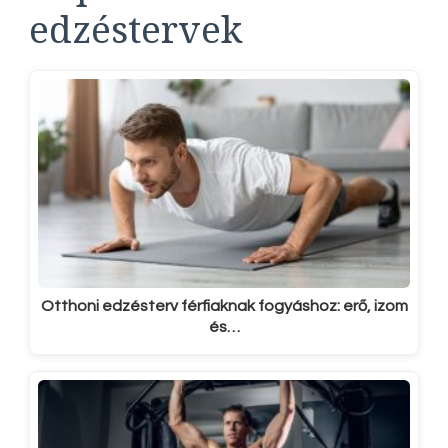
edzéstervek
Otthoni edzésterv férfiaknak fogyáshoz: erő, izom
és…