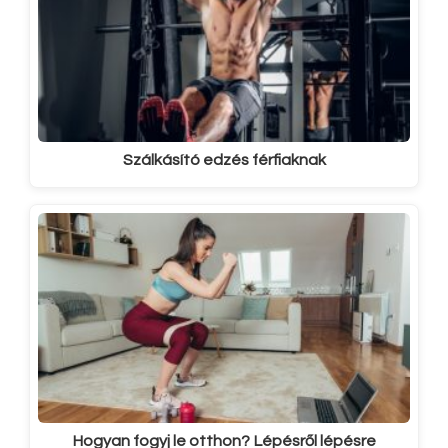
Szálkásító edzés férfiaknak
Hogyan fogyj le otthon? Lépésről lépésre