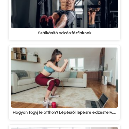
Szálkásító edzés férfiaknak
Hogyan fogyj le otthon? Lépésről lépésre edzésterv,…