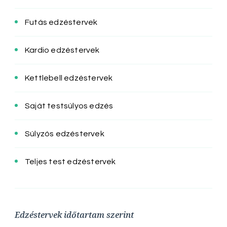
Futás edzéstervek
Kardio edzéstervek
Kettlebell edzéstervek
Saját testsúlyos edzés
Súlyzós edzéstervek
Teljes test edzéstervek
Edzéstervek időtartam szerint