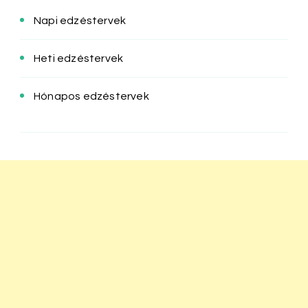
Napi edzéstervek
Heti edzéstervek
Hónapos edzéstervek