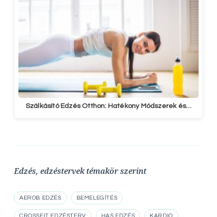
Szálkásító Edzés Otthon: Hatékony Módszerek és…
Edzés, edzéstervek témakör szerint
AEROB EDZÉS
BEMELEGÍTÉS
CROSSFIT EDZÉSTERV
HAS EDZÉS
KARDIO