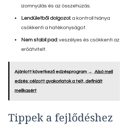
izomnyúlás és az összehúzás.
Lendületből dolgozol:
a kontroll hiánya
csökkenti a hatékonyságot.
Nem stabil pad:
veszélyes és csökkenti az
erőátvitelt.
Ajánlott következő edzésprogram →
Alsó mell
edzés: célzott gyakorlatok a telt, definiált
mellkasért
Tippek a fejlődéshez