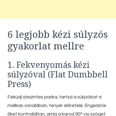
6 legjobb kézi súlyzós
gyakorlat mellre
1. Fekvenyomás kézi
súlyzóval (Flat Dumbbell
Press)
Feküdj vízszintes padra, tartsd a súlyzókat a
mellkas vonalában, tenyér előrefelé. Engedd le
őket kontrolláltan, amíg a karod 90°-os szöget