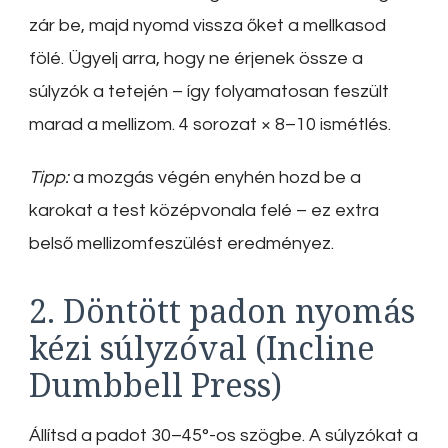
zár be, majd nyomd vissza őket a mellkasod
fölé. Ügyelj arra, hogy ne érjenek össze a
súlyzók a tetején – így folyamatosan feszült
marad a mellizom. 4 sorozat × 8–10 ismétlés.
Tipp:
a mozgás végén enyhén hozd be a
karokat a test középvonala felé – ez extra
belső mellizomfeszülést eredményez.
2. Döntött padon nyomás
kézi súlyzóval (Incline
Dumbbell Press)
Állítsd a padot 30–45°-os szögbe. A súlyzókat a