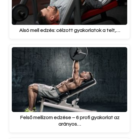
Alsó mell edzés: célzott gyakorlatok a telt,…
Felső mellizom edzése – 6 profi gyakorlat az
arányos…