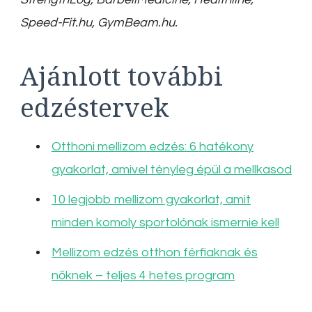
Speed-Fit.hu, GymBeam.hu.
Ajánlott további
edzéstervek
Otthoni mellizom edzés: 6 hatékony
gyakorlat, amivel tényleg épül a mellkasod
10 legjobb mellizom gyakorlat, amit
minden komoly sportolónak ismernie kell
Mellizom edzés otthon férfiaknak és
nőknek – teljes 4 hetes program