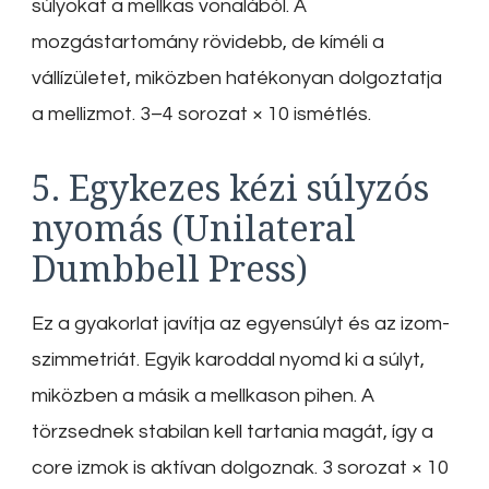
súlyokat a mellkas vonalából. A
mozgástartomány rövidebb, de kíméli a
vállízületet, miközben hatékonyan dolgoztatja
a mellizmot. 3–4 sorozat × 10 ismétlés.
5. Egykezes kézi súlyzós
nyomás (Unilateral
Dumbbell Press)
Ez a gyakorlat javítja az egyensúlyt és az izom-
szimmetriát. Egyik karoddal nyomd ki a súlyt,
miközben a másik a mellkason pihen. A
törzsednek stabilan kell tartania magát, így a
core izmok is aktívan dolgoznak. 3 sorozat × 10