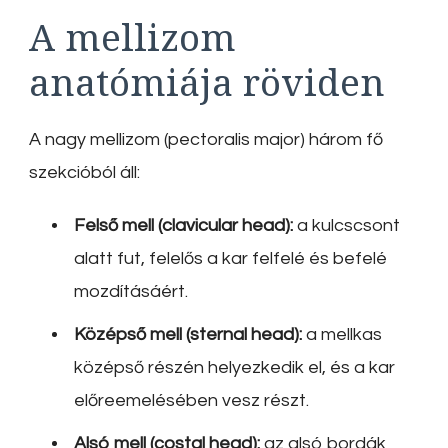
A mellizom
anatómiája röviden
A nagy mellizom (pectoralis major) három fő
szekcióból áll:
Felső mell (clavicular head):
a kulcscsont
alatt fut, felelős a kar felfelé és befelé
mozdításáért.
Középső mell (sternal head):
a mellkas
középső részén helyezkedik el, és a kar
előreemelésében vesz részt.
Alsó mell (costal head):
az alsó bordák