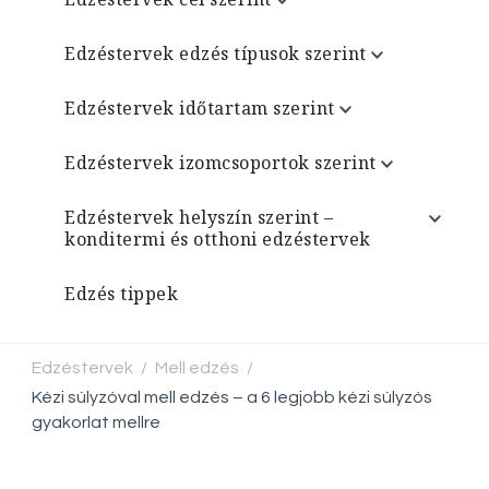
Edzéstervek edzés típusok szerint
Edzéstervek időtartam szerint
Edzéstervek izomcsoportok szerint
Edzéstervek helyszín szerint –
konditermi és otthoni edzéstervek
Edzés tippek
Edzéstervek
Mell edzés
/
/
Kézi súlyzóval mell edzés – a 6 legjobb kézi súlyzós
gyakorlat mellre