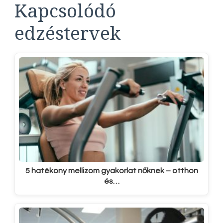
Kapcsolódó
edzéstervek
5 hatékony mellizom gyakorlat nőknek – otthon
és…