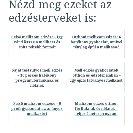
Nézd meg ezeket az
edzésterveket is:
Belső mellizom edzése – így
Otthoni mellizom edzés: 6
zárd össze a mellkast és
hatékony gyakorlat, amivel
építs teltebb formát
tényleg épül a mellkasod
Saját testsúlyos mell edzés
Mell edzés gyakorlatok
– 10 perces hatékony
otthon és edzőteremben –
program férfiaknak és
így építs látványos mellkast
nőknek
Felső mellizom edzése – 6
Mellizom edzés otthon
profi gyakorlat az arányos
férfiaknak és nőknek –
mellkasért
teljes 4 hetes program