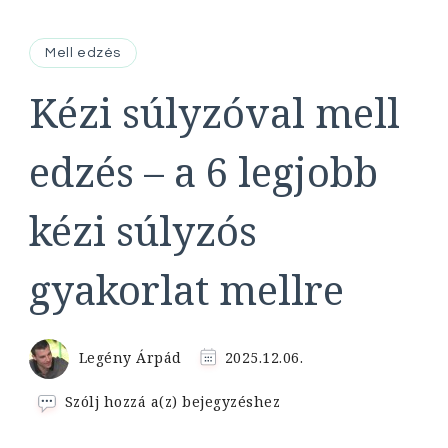
Mell edzés
Kézi súlyzóval mell
edzés – a 6 legjobb
kézi súlyzós
gyakorlat mellre
Legény Árpád
2025.12.06.
Kézi
Szólj hozzá a(z)
bejegyzéshez
súlyzóval
mell