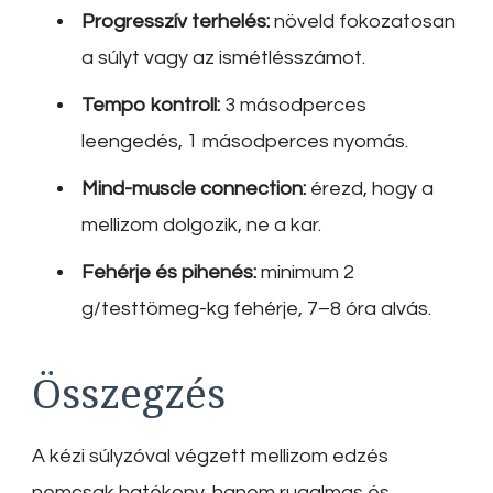
Progresszív terhelés:
növeld fokozatosan
a súlyt vagy az ismétlésszámot.
Tempo kontroll:
3 másodperces
leengedés, 1 másodperces nyomás.
Mind-muscle connection:
érezd, hogy a
mellizom dolgozik, ne a kar.
Fehérje és pihenés:
minimum 2
g/testtömeg-kg fehérje, 7–8 óra alvás.
Összegzés
A kézi súlyzóval végzett mellizom edzés
nemcsak hatékony, hanem rugalmas és