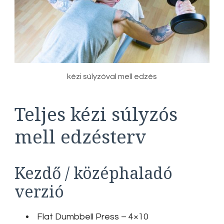
kézi súlyzóval mell edzés
Teljes kézi súlyzós
mell edzésterv
Kezdő / középhaladó
verzió
Flat Dumbbell Press – 4×10