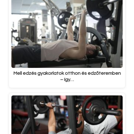
Mell edzés gyakorlatok otthon és edzőteremben
– így…