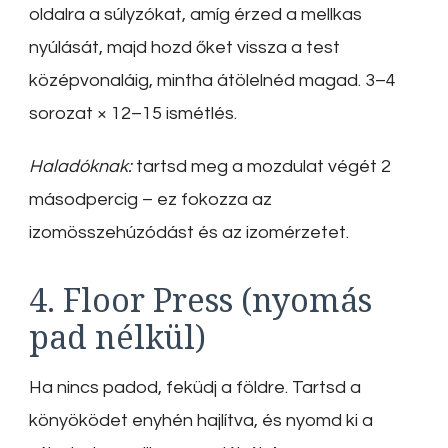
oldalra a súlyzókat, amíg érzed a mellkas
nyúlását, majd hozd őket vissza a test
középvonaláig, mintha átölelnéd magad. 3–4
sorozat × 12–15 ismétlés.
Haladóknak:
tartsd meg a mozdulat végét 2
másodpercig – ez fokozza az
izomösszehúzódást és az izomérzetet.
4. Floor Press (nyomás
pad nélkül)
Ha nincs padod, feküdj a földre. Tartsd a
könyöködet enyhén hajlítva, és nyomd ki a