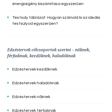
energiaigény kiszámítása egyszerűen
Testsúly táblázat: Hogyan számold ki az ideális
testsúlyod egyszerűen?
Edzéstervek célcsoportok szerint – nőknek,
férfiaknak, kezdőknek, haladóknak
Edzéstervek kezdőknek
Edzéstervek haladóknak
Edzéstervek nőknek
Edzéstervek férfiaknak