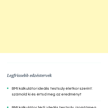
Legfrissebb edzéstervek
BMI kalkulátor ideális testsúly életkor szerint:
számold ki és értsd meg az eredményt
BMI kalkulátor férfi: ideális testsúly, izomtömeg