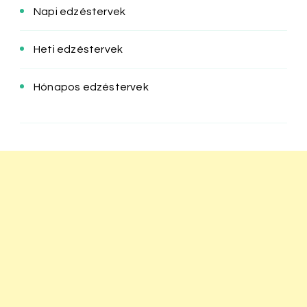
Napi edzéstervek
Heti edzéstervek
Hónapos edzéstervek