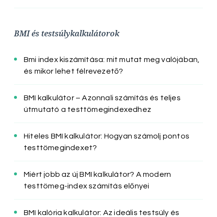
BMI és testsúlykalkulátorok
Bmi index kiszámítása: mit mutat meg valójában,
és mikor lehet félrevezető?
BMI kalkulátor – Azonnali számítás és teljes
útmutató a testtömegindexedhez
Hiteles BMI kalkulátor: Hogyan számolj pontos
testtömegindexet?
Miért jobb az új BMI kalkulátor? A modern
testtömeg-index számítás előnyei
BMI kalória kalkulátor: Az ideális testsúly és