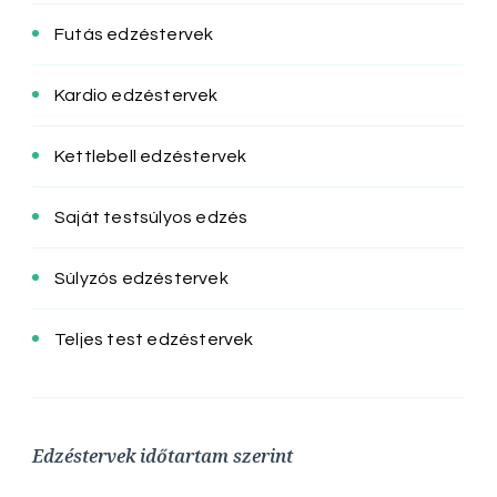
Futás edzéstervek
Kardio edzéstervek
Kettlebell edzéstervek
Saját testsúlyos edzés
Súlyzós edzéstervek
Teljes test edzéstervek
Edzéstervek időtartam szerint