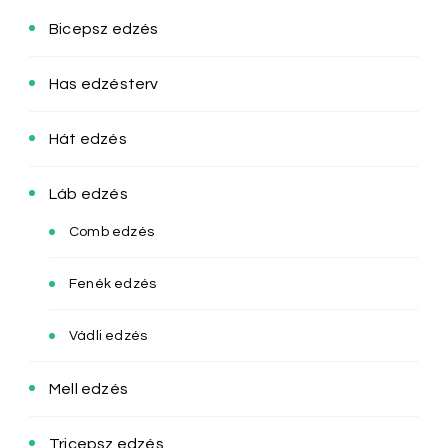
Bicepsz edzés
Has edzésterv
Hát edzés
Láb edzés
Comb edzés
Fenék edzés
Vádli edzés
Mell edzés
Tricepsz edzés