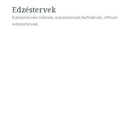
Edzéstervek
Edzéstervek nőknek, edzéstervek férfiaknak, otthoni
edzéstervek