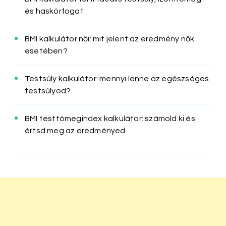
és haskörfogat
BMI kalkulátor női: mit jelent az eredmény nők
esetében?
Testsúly kalkulátor: mennyi lenne az egészséges
testsúlyod?
BMI testtömegindex kalkulátor: számold ki és
értsd meg az eredményed