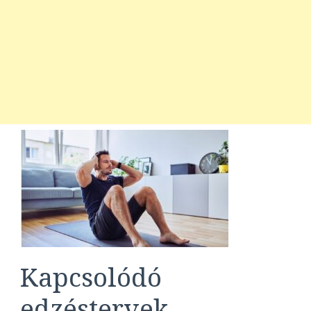
Kapcsolódó
edzéstervek