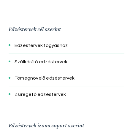
Edzéstervek cél szerint
Edzéstervek fogyáshoz
Szálkásító edzéstervek
Tömegnövelő edzéstervek
Zsírégető edzéstervek
Edzéstervek izomcsoport szerint