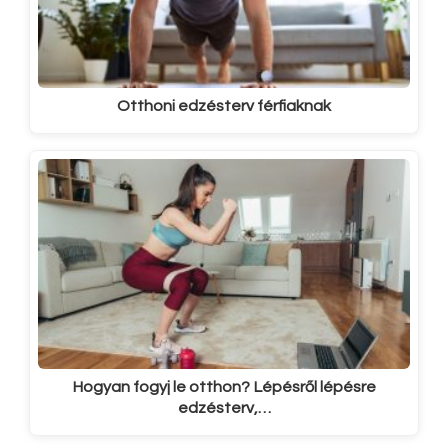
Otthoni edzésterv férfiaknak
Hogyan fogyj le otthon? Lépésről lépésre
edzésterv,…