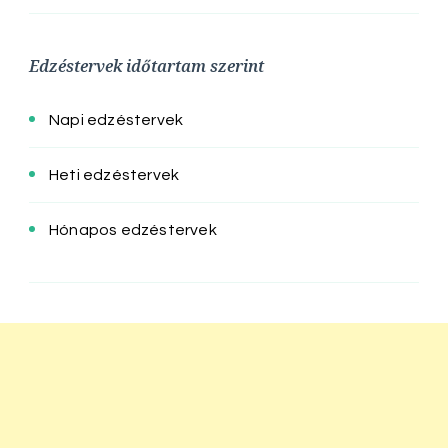
Edzéstervek időtartam szerint
Napi edzéstervek
Heti edzéstervek
Hónapos edzéstervek