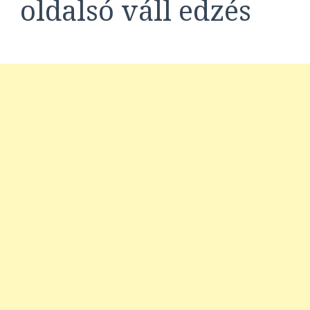
oldalsó váll edzés