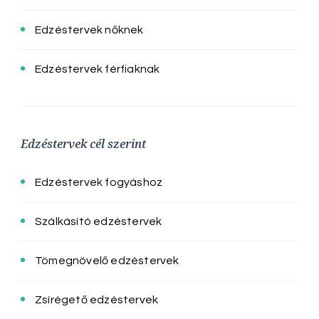
Edzéstervek nőknek
Edzéstervek férfiaknak
Edzéstervek cél szerint
Edzéstervek fogyáshoz
Szálkásító edzéstervek
Tömegnövelő edzéstervek
Zsírégető edzéstervek