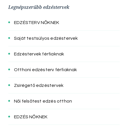
Legnépszerűbb edzéstervek
EDZÉSTERV NŐKNEK
Saját testsúlyos edzéstervek
Edzéstervek férfiaknak
Otthoni edzésterv férfiaknak
Zsírégető edzéstervek
Női felsőtest edzés otthon
EDZÉS NŐKNEK