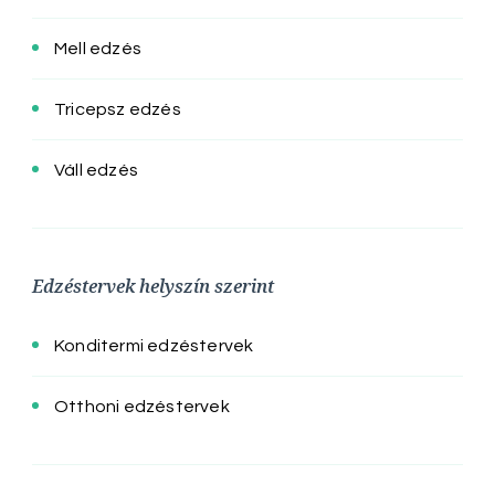
Mell edzés
Tricepsz edzés
Váll edzés
Edzéstervek helyszín szerint
Konditermi edzéstervek
Otthoni edzéstervek