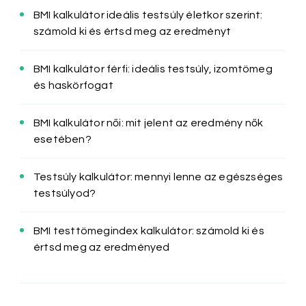
BMI kalkulátor ideális testsúly életkor szerint:
számold ki és értsd meg az eredményt
BMI kalkulátor férfi: ideális testsúly, izomtömeg
és haskörfogat
BMI kalkulátor női: mit jelent az eredmény nők
esetében?
Testsúly kalkulátor: mennyi lenne az egészséges
testsúlyod?
BMI testtömegindex kalkulátor: számold ki és
értsd meg az eredményed