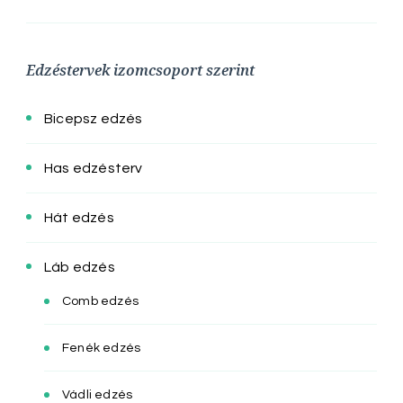
Edzéstervek izomcsoport szerint
Bicepsz edzés
Has edzésterv
Hát edzés
Láb edzés
Comb edzés
Fenék edzés
Vádli edzés