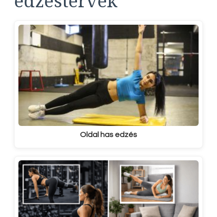
edzéstervek
Oldal has edzés