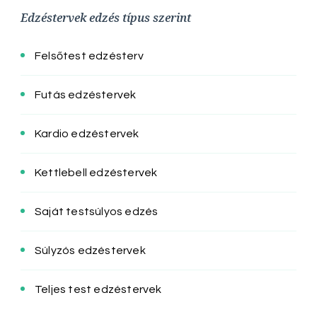
Edzéstervek edzés típus szerint
Felsőtest edzésterv
Futás edzéstervek
Kardio edzéstervek
Kettlebell edzéstervek
Saját testsúlyos edzés
Súlyzós edzéstervek
Teljes test edzéstervek