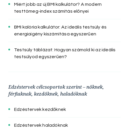
Miért jobb az új BMI kalkulátor? A modern
testtömeg-index számítás előnyei
BMI kalória kalkulátor: Az ideális testsúly és
energiaigény kiszámítása egyszerűen
Testsúly táblázat: Hogyan számold ki az ideális
testsúlyod egyszerűen?
Edzéstervek célcsoportok szerint – nőknek,
férfiaknak, kezdőknek, haladóknak
Edzéstervek kezdőknek
Edzéstervek haladóknak