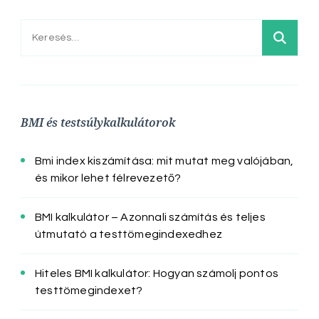
Keresés:
BMI és testsúlykalkulátorok
Bmi index kiszámítása: mit mutat meg valójában,
és mikor lehet félrevezető?
BMI kalkulátor – Azonnali számítás és teljes
útmutató a testtömegindexedhez
Hiteles BMI kalkulátor: Hogyan számolj pontos
testtömegindexet?