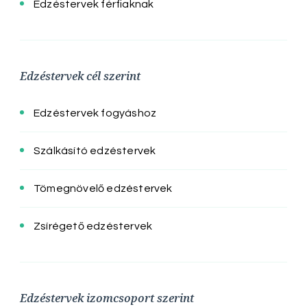
Edzéstervek férfiaknak
Edzéstervek cél szerint
Edzéstervek fogyáshoz
Szálkásító edzéstervek
Tömegnövelő edzéstervek
Zsírégető edzéstervek
Edzéstervek izomcsoport szerint