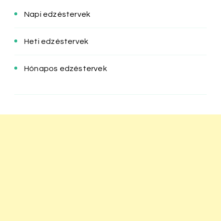
Napi edzéstervek
Heti edzéstervek
Hónapos edzéstervek