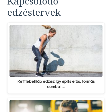
Kapcsolódó
edzéstervek
Kettlebell láb edzés: így építs erős, formás
combot…