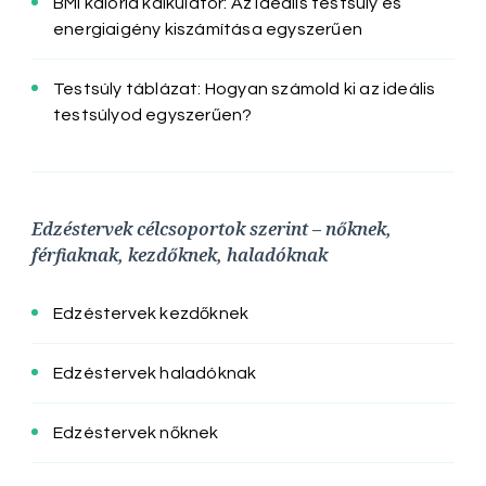
BMI kalória kalkulátor: Az ideális testsúly és
energiaigény kiszámítása egyszerűen
Testsúly táblázat: Hogyan számold ki az ideális
testsúlyod egyszerűen?
Edzéstervek célcsoportok szerint – nőknek,
férfiaknak, kezdőknek, haladóknak
Edzéstervek kezdőknek
Edzéstervek haladóknak
Edzéstervek nőknek