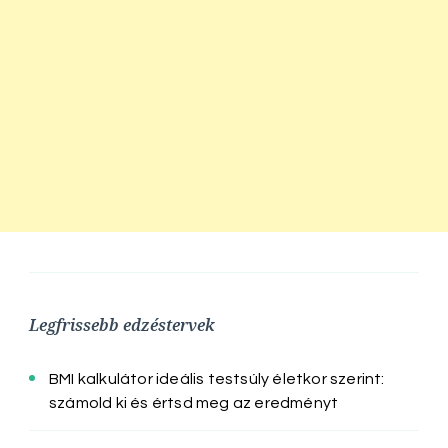
Legfrissebb edzéstervek
BMI kalkulátor ideális testsúly életkor szerint:
számold ki és értsd meg az eredményt