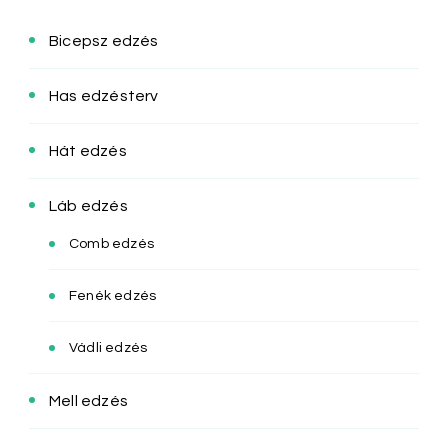
Bicepsz edzés
Has edzésterv
Hát edzés
Láb edzés
Comb edzés
Fenék edzés
Vádli edzés
Mell edzés