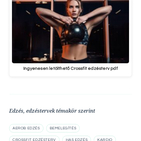
Ingyenesen letölthető Crossfit edzésterv pdf
Edzés, edzéstervek témakör szerint
AEROB EDZÉS
BEMELEGÍTÉS
CROSSFIT EDZÉSTERV
HAS EDZÉS
KARDIO