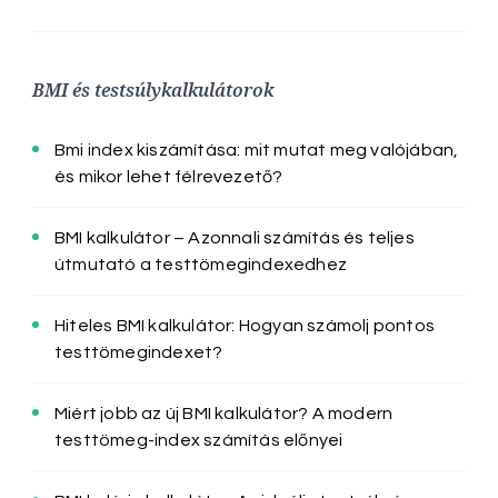
BMI és testsúlykalkulátorok
Bmi index kiszámítása: mit mutat meg valójában,
és mikor lehet félrevezető?
BMI kalkulátor – Azonnali számítás és teljes
útmutató a testtömegindexedhez
Hiteles BMI kalkulátor: Hogyan számolj pontos
testtömegindexet?
Miért jobb az új BMI kalkulátor? A modern
testtömeg-index számítás előnyei