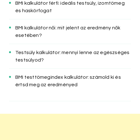
BMI kalkulátor férfi: ideális testsúly, izomtömeg
és haskörfogat
BMI kalkulátor női: mit jelent az eredmény nők
esetében?
Testsúly kalkulátor: mennyi lenne az egészséges
testsúlyod?
BMI testtömegindex kalkulátor: számold ki és
értsd meg az eredményed