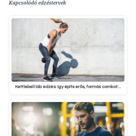
Kapcsolódó edzéstervek
Kettlebell láb edzés: így építs erős, formás combot…