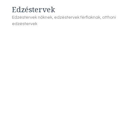
Edzéstervek
Edzéstervek nőknek, edzéstervek férfiaknak, otthoni
edzéstervek