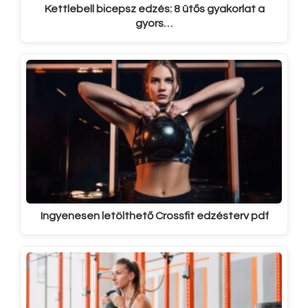
Kettlebell bicepsz edzés: 8 ütős gyakorlat a
gyors…
Ingyenesen letölthető Crossfit edzésterv pdf