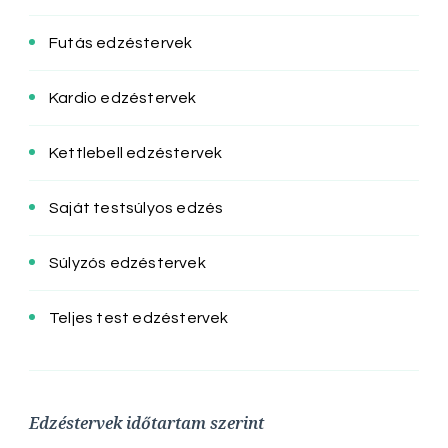
Futás edzéstervek
Kardio edzéstervek
Kettlebell edzéstervek
Saját testsúlyos edzés
Súlyzós edzéstervek
Teljes test edzéstervek
Edzéstervek időtartam szerint