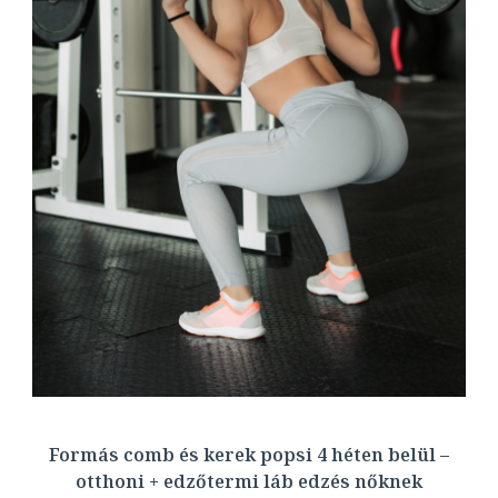
Formás comb és kerek popsi 4 héten belül –
otthoni + edzőtermi láb edzés nőknek