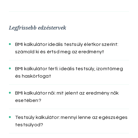
Legfrissebb edzéstervek
BMI kalkulátor ideális testsúly életkor szerint:
számold ki és értsd meg az eredményt
BMI kalkulátor férfi: ideális testsúly, izomtömeg
és haskörfogat
BMI kalkulátor női: mit jelent az eredmény nők
esetében?
Testsúly kalkulátor: mennyi lenne az egészséges
testsúlyod?