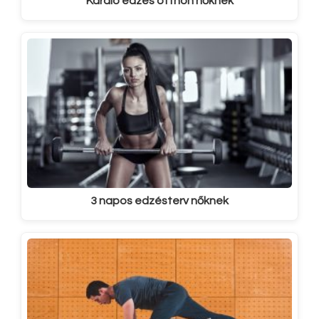
Kardio edzés otthon nőknek
3 napos edzésterv nőknek