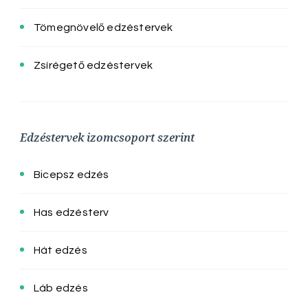
Tömegnövelő edzéstervek
Zsírégető edzéstervek
Edzéstervek izomcsoport szerint
Bicepsz edzés
Has edzésterv
Hát edzés
Láb edzés