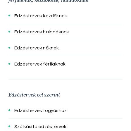
Edzéstervek kezdőknek
Edzéstervek haladóknak
Edzéstervek nőknek
Edzéstervek férfiaknak
Edzéstervek cél szerint
Edzéstervek fogyáshoz
Szálkásító edzéstervek