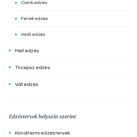
Comb edzés
Fenék edzés
Vádli edzés
Mell edzés
Tricepsz edzés
Váll edzés
Edzéstervek helyszín szerint
Konditermi edzéstervek