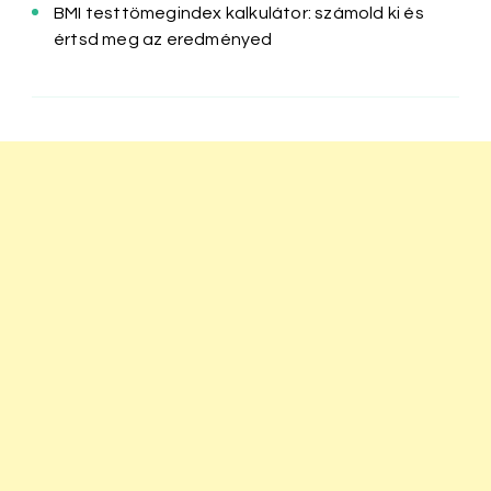
BMI testtömegindex kalkulátor: számold ki és
értsd meg az eredményed