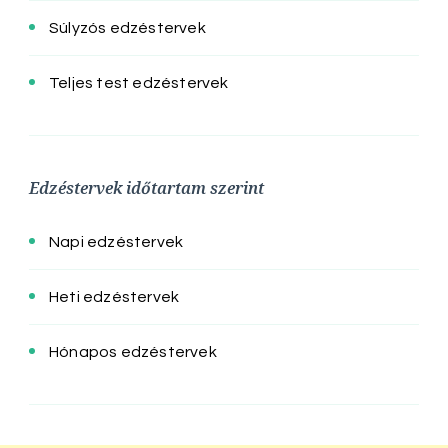
Súlyzós edzéstervek
Teljes test edzéstervek
Edzéstervek időtartam szerint
Napi edzéstervek
Heti edzéstervek
Hónapos edzéstervek