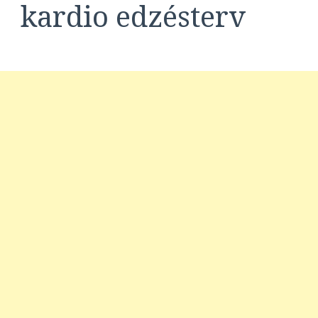
kardio edzésterv