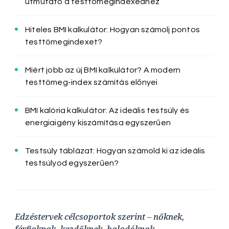
útmutató a testtömegindexedhez
Hiteles BMI kalkulátor: Hogyan számolj pontos
testtömegindexet?
Miért jobb az új BMI kalkulátor? A modern
testtömeg-index számítás előnyei
BMI kalória kalkulátor: Az ideális testsúly és
energiaigény kiszámítása egyszerűen
Testsúly táblázat: Hogyan számold ki az ideális
testsúlyod egyszerűen?
Edzéstervek célcsoportok szerint – nőknek,
férfiaknak, kezdőknek, haladóknak