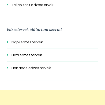
Teljes test edzéstervek
Edzéstervek időtartam szerint
Napi edzéstervek
Heti edzéstervek
Hónapos edzéstervek