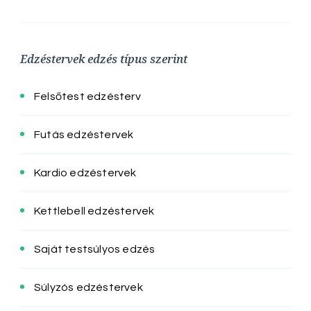
Edzéstervek edzés típus szerint
Felsőtest edzésterv
Futás edzéstervek
Kardio edzéstervek
Kettlebell edzéstervek
Saját testsúlyos edzés
Súlyzós edzéstervek