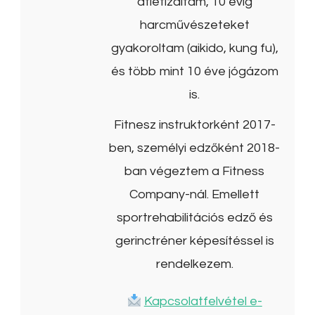
atlétizáltam, 10 évig
harcművészeteket
gyakoroltam (aikido, kung fu),
és több mint 10 éve jógázom
is.
Fitnesz instruktorként 2017-
ben, személyi edzőként 2018-
ban végeztem a Fitness
Company-nál. Emellett
sportrehabilitációs edző és
gerinctréner képesítéssel is
rendelkezem.
Kapcsolatfelvétel e-