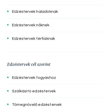
Edzéstervek haladóknak
Edzéstervek nőknek
Edzéstervek férfiaknak
Edzéstervek cél szerint
Edzéstervek fogyáshoz
Szálkásító edzéstervek
Tömegnövelő edzéstervek