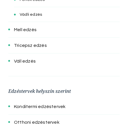
Vádli edzés
Mell edzés
Tricepsz edzés
Váll edzés
Edzéstervek helyszín szerint
Konditermi edzéstervek
Otthoni edzéstervek