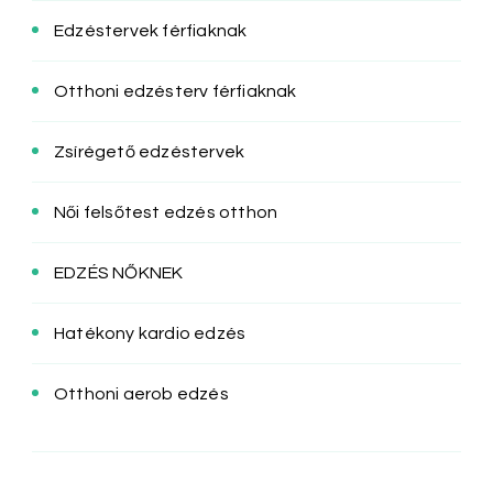
Edzéstervek férfiaknak
Otthoni edzésterv férfiaknak
Zsírégető edzéstervek
Női felsőtest edzés otthon
EDZÉS NŐKNEK
Hatékony kardio edzés
Otthoni aerob edzés