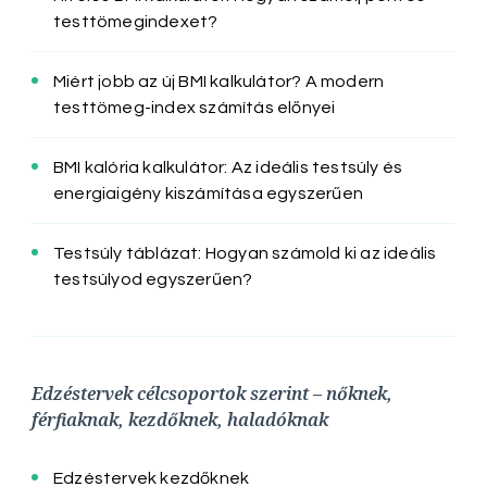
testtömegindexet?
Miért jobb az új BMI kalkulátor? A modern
testtömeg-index számítás előnyei
BMI kalória kalkulátor: Az ideális testsúly és
energiaigény kiszámítása egyszerűen
Testsúly táblázat: Hogyan számold ki az ideális
testsúlyod egyszerűen?
Edzéstervek célcsoportok szerint – nőknek,
férfiaknak, kezdőknek, haladóknak
Edzéstervek kezdőknek