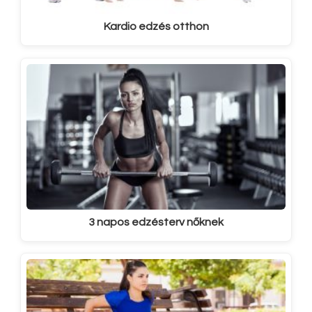
Kardio edzés otthon
3 napos edzésterv nőknek