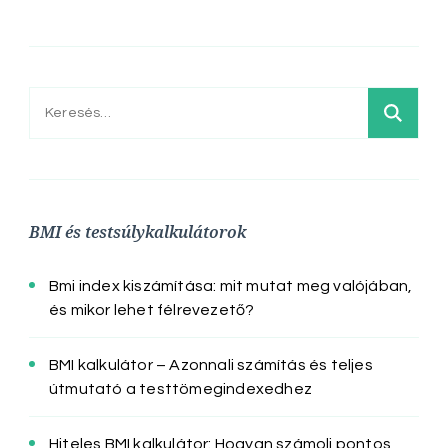
Keresés:
BMI és testsúlykalkulátorok
Bmi index kiszámítása: mit mutat meg valójában,
és mikor lehet félrevezető?
BMI kalkulátor – Azonnali számítás és teljes
útmutató a testtömegindexedhez
Hiteles BMI kalkulátor: Hogyan számolj pontos