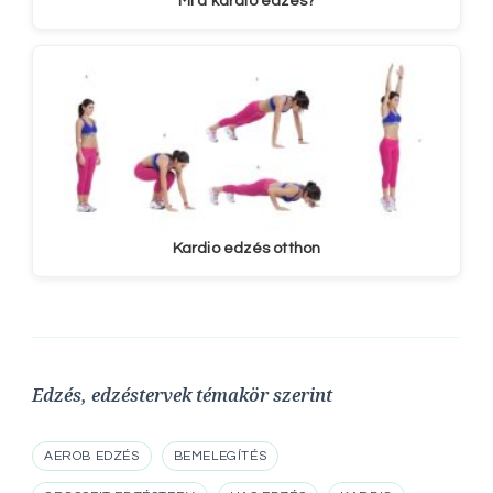
Mi a kardio edzés?
Kardio edzés otthon
Edzés, edzéstervek témakör szerint
AEROB EDZÉS
BEMELEGÍTÉS