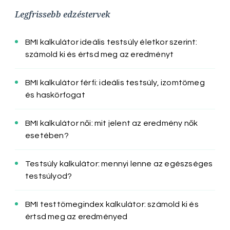
Legfrissebb edzéstervek
BMI kalkulátor ideális testsúly életkor szerint:
számold ki és értsd meg az eredményt
BMI kalkulátor férfi: ideális testsúly, izomtömeg
és haskörfogat
BMI kalkulátor női: mit jelent az eredmény nők
esetében?
Testsúly kalkulátor: mennyi lenne az egészséges
testsúlyod?
BMI testtömegindex kalkulátor: számold ki és
értsd meg az eredményed