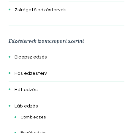
Zsírégető edzéstervek
Edzéstervek izomcsoport szerint
Bicepsz edzés
Has edzésterv
Hát edzés
Láb edzés
Comb edzés
Fenék edzés