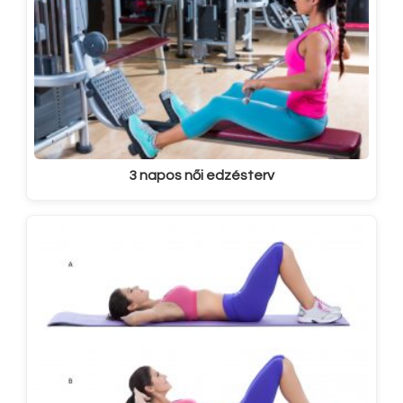
3 napos női edzésterv