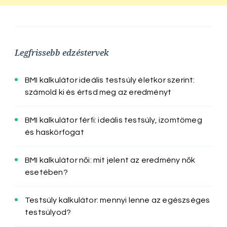
Legfrissebb edzéstervek
BMI kalkulátor ideális testsúly életkor szerint:
számold ki és értsd meg az eredményt
BMI kalkulátor férfi: ideális testsúly, izomtömeg
és haskörfogat
BMI kalkulátor női: mit jelent az eredmény nők
esetében?
Testsúly kalkulátor: mennyi lenne az egészséges
testsúlyod?