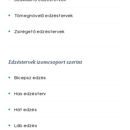
Tömegnövelő edzéstervek
Zsírégető edzéstervek
Edzéstervek izomcsoport szerint
Bicepsz edzés
Has edzésterv
Hát edzés
Láb edzés