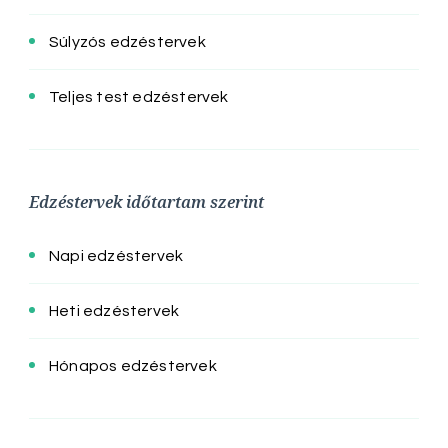
Súlyzós edzéstervek
Teljes test edzéstervek
Edzéstervek időtartam szerint
Napi edzéstervek
Heti edzéstervek
Hónapos edzéstervek