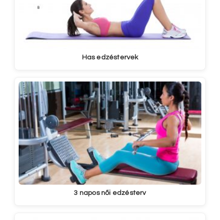
Has edzéstervek
3 napos női edzésterv