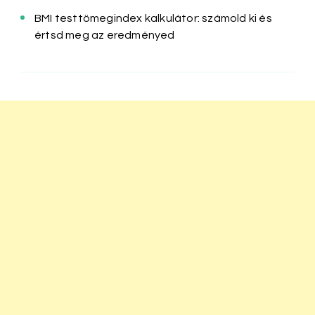
BMI testtömegindex kalkulátor: számold ki és
értsd meg az eredményed