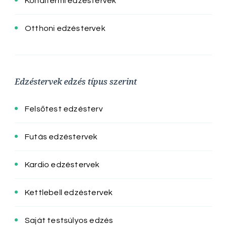
Konditermi edzéstervek
Otthoni edzéstervek
Edzéstervek edzés típus szerint
Felsőtest edzésterv
Futás edzéstervek
Kardio edzéstervek
Kettlebell edzéstervek
Saját testsúlyos edzés