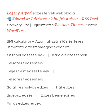
Legény Árpád
edzéstervek weboldala,
Kövesd az Edzéstervek.hu frissítéseit – RSS Feed
Blossom Themes
Cookery Lite | Fejlesztette:
. Motor:
WordPress
.
BMI kalkulátor – Azonnali számítás és teljes
útmutató a testtömegindexedhez
Otthoni edzéstervek
Kardio edzéstervek
Felsőtest edzésterv
Teljes test edzéstervek
Felsőtest edzésterv
Saját testsúlyos edzés
Hát edzés
Bicepsz edzés
Edzés bemelegítés
Futás edzéstervek