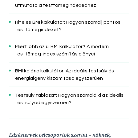
útmutató a testtömegindexedhez
Hiteles BMI kalkulátor: Hogyan számolj pontos
testtömegindexet?
Miért jobb az új BMI kalkulátor? A modern
testtömeg-index számítás előnyei
BMI kalória kalkulátor: Az ideális testsúly és
energiaigény kiszámítása egyszerűen
Testsúly táblázat: Hogyan számold ki az ideális
testsúlyod egyszerűen?
Edzéstervek célcsoportok szerint – nőknek,