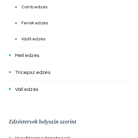
Comb edzés
Fenék edzés
Vádli edzés
Mell edzés
Tricepsz edzés
Váll edzés
Edzéstervek helyszín szerint