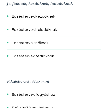
férfiaknak, kezdőknek, haladóknak
Edzéstervek kezdőknek
Edzéstervek haladóknak
Edzéstervek nőknek
Edzéstervek férfiaknak
Edzéstervek cél szerint
Edzéstervek fogyáshoz
Szálkásító edzéstervek