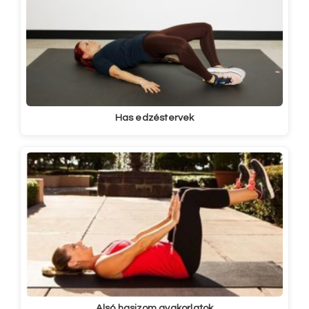
Has edzéstervek
Alsó hasizom gyakorlatok