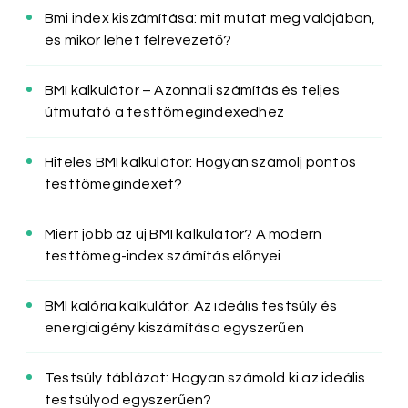
Bmi index kiszámítása: mit mutat meg valójában,
és mikor lehet félrevezető?
BMI kalkulátor – Azonnali számítás és teljes
útmutató a testtömegindexedhez
Hiteles BMI kalkulátor: Hogyan számolj pontos
testtömegindexet?
Miért jobb az új BMI kalkulátor? A modern
testtömeg-index számítás előnyei
BMI kalória kalkulátor: Az ideális testsúly és
energiaigény kiszámítása egyszerűen
Testsúly táblázat: Hogyan számold ki az ideális
testsúlyod egyszerűen?