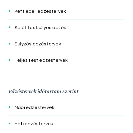
Kettlebell edzéstervek
Saját testsúlyos edzés
Súlyzós edzéstervek
Teljes test edzéstervek
Edzéstervek időtartam szerint
Napi edzéstervek
Heti edzéstervek