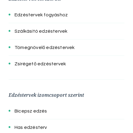
Edzéstervek fogyáshoz
Szálkásító edzéstervek
Tömegnövelő edzéstervek
Zsírégető edzéstervek
Edzéstervek izomcsoport szerint
Bicepsz edzés
Has edzésterv