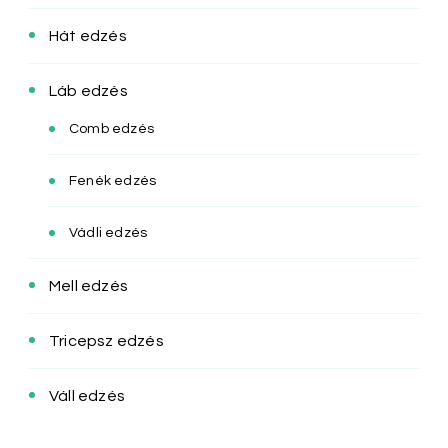
Hát edzés
Láb edzés
Comb edzés
Fenék edzés
Vádli edzés
Mell edzés
Tricepsz edzés
Váll edzés