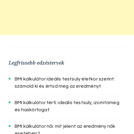
Legfrissebb edzéstervek
BMI kalkulátor ideális testsúly életkor szerint:
számold ki és értsd meg az eredményt
BMI kalkulátor férfi: ideális testsúly, izomtömeg
és haskörfogat
BMI kalkulátor női: mit jelent az eredmény nők
esetében?