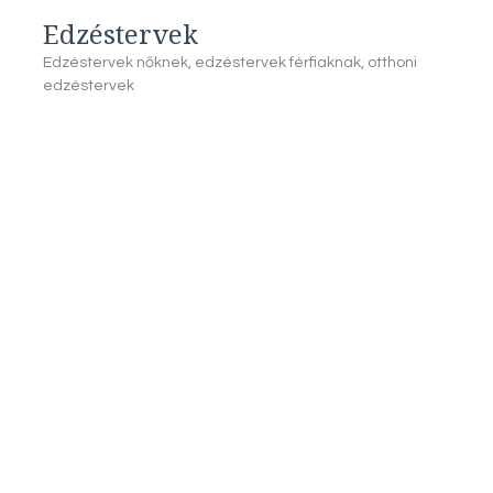
Edzéstervek
Edzéstervek nőknek, edzéstervek férfiaknak, otthoni
edzéstervek