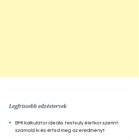
Legfrissebb edzéstervek
BMI kalkulátor ideális testsúly életkor szerint:
számold ki és értsd meg az eredményt