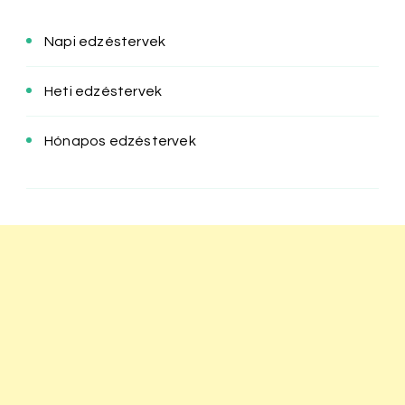
Napi edzéstervek
Heti edzéstervek
Hónapos edzéstervek