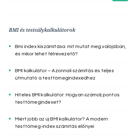
BMI és testsúlykalkulátorok
Bmi index kiszámítása: mit mutat meg valójában,
és mikor lehet félrevezető?
BMI kalkulátor – Azonnali számítás és teljes
útmutató a testtömegindexedhez
Hiteles BMI kalkulátor: Hogyan számolj pontos
testtömegindexet?
Miért jobb az új BMI kalkulátor? A modern
testtömeg-index számítás előnyei