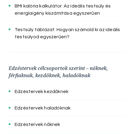
BMI kalória kalkulátor: Az ideális testsúly és
energiaigény kiszámítása egyszerűen
Testsúly táblázat: Hogyan számold ki az ideális
testsúlyod egyszerűen?
Edzéstervek célcsoportok szerint – nőknek,
férfiaknak, kezdőknek, haladóknak
Edzéstervek kezdőknek
Edzéstervek haladóknak
Edzéstervek nőknek