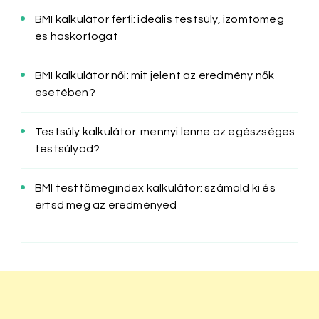
BMI kalkulátor férfi: ideális testsúly, izomtömeg
és haskörfogat
BMI kalkulátor női: mit jelent az eredmény nők
esetében?
Testsúly kalkulátor: mennyi lenne az egészséges
testsúlyod?
BMI testtömegindex kalkulátor: számold ki és
értsd meg az eredményed