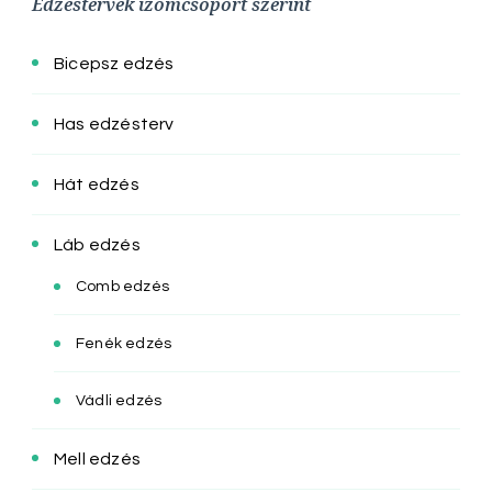
Edzéstervek izomcsoport szerint
Bicepsz edzés
Has edzésterv
Hát edzés
Láb edzés
Comb edzés
Fenék edzés
Vádli edzés
Mell edzés