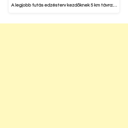
A legjobb futás edzésterv kezdőknek 5 km távra:…