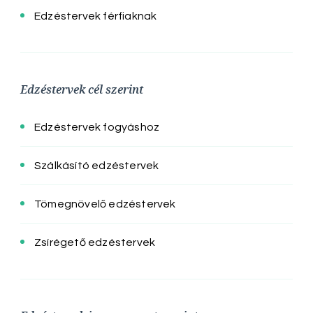
Edzéstervek férfiaknak
Edzéstervek cél szerint
Edzéstervek fogyáshoz
Szálkásító edzéstervek
Tömegnövelő edzéstervek
Zsírégető edzéstervek