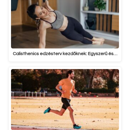
Calisthenics edzésterv kezdőknek: Egyszerű és…