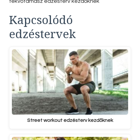
fekvőtámasz edzésterv kezdőknek
Kapcsolódó
edzéstervek
Street workout edzésterv kezdőknek