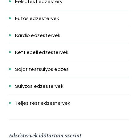
Felsőtest edzésterv
Futás edzéstervek
Kardio edzéstervek
Kettlebell edzéstervek
Saját testsúlyos edzés
Súlyzós edzéstervek
Teljes test edzéstervek
Edzéstervek időtartam szerint