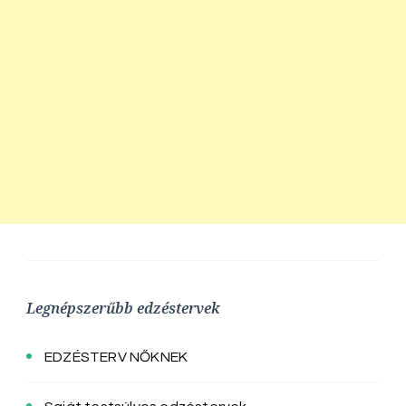
Legnépszerűbb edzéstervek
EDZÉSTERV NŐKNEK