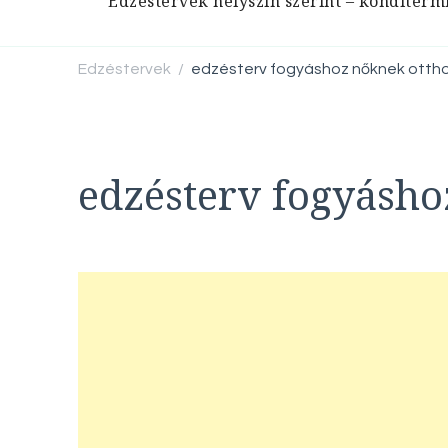
Edzéstervek helyszín szerint – konditerm
Edzéstervek
edzésterv fogyáshoz nőknek otth
/
edzésterv fogyásho