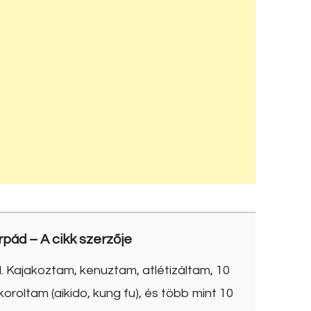
rpád
– A cikk szerzője
. Kajakoztam, kenuztam, atlétizáltam, 10
roltam (aikido, kung fu), és több mint 10