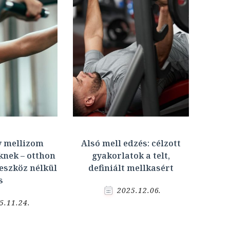
y mellizom
Alsó mell edzés: célzott
knek – otthon
gyakorlatok a telt,
eszköz nélkül
definiált mellkasért
s
2025.12.06.
5.11.24.