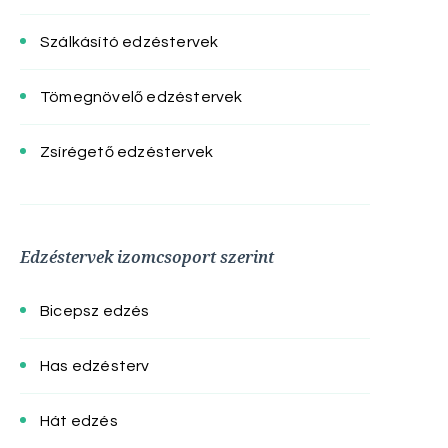
Szálkásító edzéstervek
Tömegnövelő edzéstervek
Zsírégető edzéstervek
Edzéstervek izomcsoport szerint
Bicepsz edzés
Has edzésterv
Hát edzés