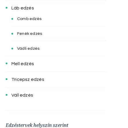
Láb edzés
Comb edzés
Fenék edzés
Vádli edzés
Mell edzés
Tricepsz edzés
Váll edzés
Edzéstervek helyszín szerint