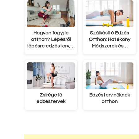
Hogyan fogyj le
Szálkásító Edzés
otthon? Lépésről
Otthon: Hatékony
lépésre edzésterv,…
Módszerek és…
Zsírégető
Edzésterv nőknek
edzéstervek
otthon