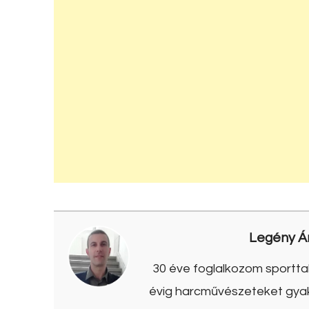
Legény Á
30 éve foglalkozom sporttal
évig harcművészeteket gyako