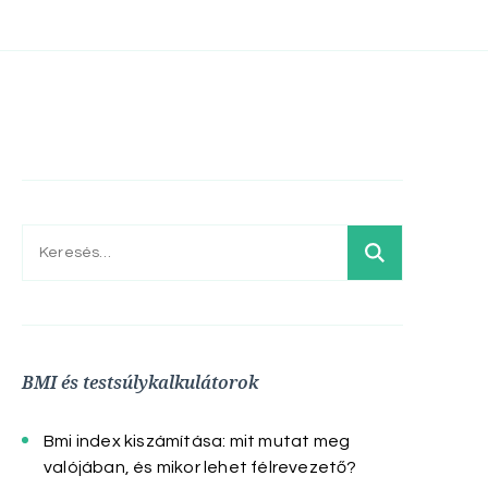
Keresés:
BMI és testsúlykalkulátorok
Bmi index kiszámítása: mit mutat meg
valójában, és mikor lehet félrevezető?