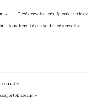
nt
Edzéstervek edzés típusok szerint
int – konditermi és otthoni edzéstervek
 szerint
csoportok szerint