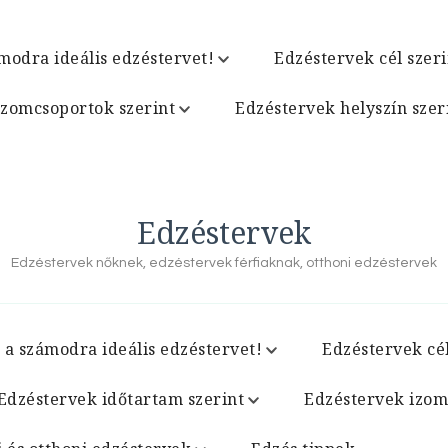
modra ideális edzéstervet!
Edzéstervek cél szeri
izomcsoportok szerint
Edzéstervek helyszín szer
Edzéstervek
Edzéstervek nőknek, edzéstervek férfiaknak, otthoni edzéstervek
 a számodra ideális edzéstervet!
Edzéstervek cél
Edzéstervek időtartam szerint
Edzéstervek izom