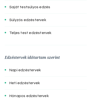
Saját testsúlyos edzés
Súlyzós edzéstervek
Teljes test edzéstervek
Edzéstervek időtartam szerint
Napi edzéstervek
Heti edzéstervek
Hónapos edzéstervek