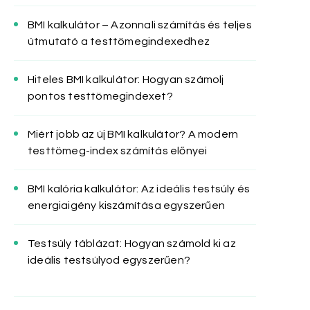
BMI kalkulátor – Azonnali számítás és teljes
útmutató a testtömegindexedhez
Hiteles BMI kalkulátor: Hogyan számolj
pontos testtömegindexet?
Miért jobb az új BMI kalkulátor? A modern
testtömeg-index számítás előnyei
BMI kalória kalkulátor: Az ideális testsúly és
energiaigény kiszámítása egyszerűen
Testsúly táblázat: Hogyan számold ki az
ideális testsúlyod egyszerűen?