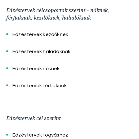
Edzéstervek célcsoportok szerint – nőknek,
férfiaknak, kezdőknek, haladóknak
Edzéstervek kezdőknek
Edzéstervek haladóknak
Edzéstervek nőknek
Edzéstervek férfiaknak
Edzéstervek cél szerint
Edzéstervek fogyáshoz