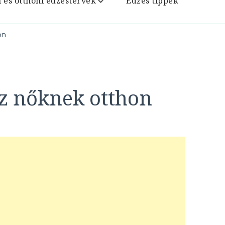
i és otthoni edzéstervek
Edzés tippek
on
z nőknek otthon