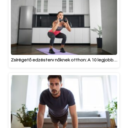
Zsírégető edzésterv nőknek otthon: A 10 legjobb…