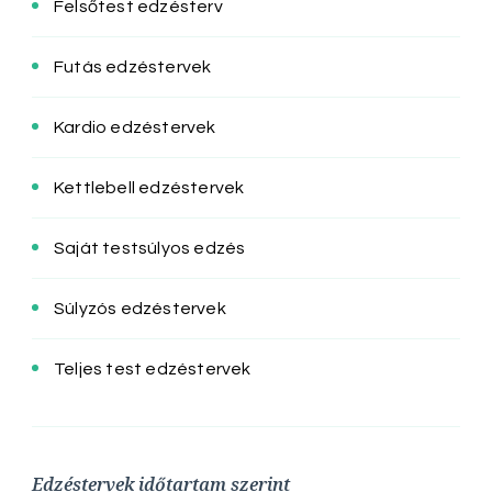
Felsőtest edzésterv
Futás edzéstervek
Kardio edzéstervek
Kettlebell edzéstervek
Saját testsúlyos edzés
Súlyzós edzéstervek
Teljes test edzéstervek
Edzéstervek időtartam szerint