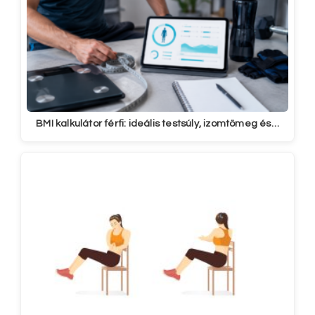
BMI kalkulátor férfi: ideális testsúly, izomtömeg és…