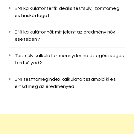
BMI kalkulátor férfi: ideális testsúly, izomtömeg
és haskörfogat
BMI kalkulátor női: mit jelent az eredmény nők
esetében?
Testsúly kalkulátor: mennyi lenne az egészséges
testsúlyod?
BMI testtömegindex kalkulátor: számold ki és
értsd meg az eredményed