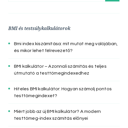
BMI és testsúlykalkulátorok
Bmi index kiszámítása: mit mutat meg valójában,
és mikor lehet félrevezető?
BMI kalkulátor – Azonnali számítás és teljes
útmutató a testtömegindexedhez
Hiteles BMI kalkulátor: Hogyan számolj pontos
testtömegindexet?
Miért jobb az új BMI kalkulátor? A modern
testtömeg-index számítás előnyei