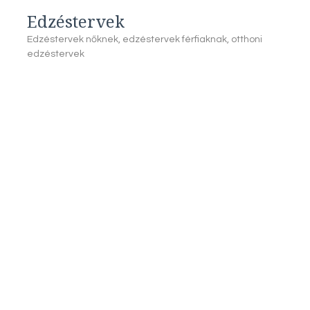
Edzéstervek
Edzéstervek nőknek, edzéstervek férfiaknak, otthoni
edzéstervek