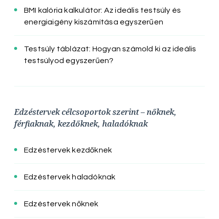
BMI kalória kalkulátor: Az ideális testsúly és
energiaigény kiszámítása egyszerűen
Testsúly táblázat: Hogyan számold ki az ideális
testsúlyod egyszerűen?
Edzéstervek célcsoportok szerint – nőknek,
férfiaknak, kezdőknek, haladóknak
Edzéstervek kezdőknek
Edzéstervek haladóknak
Edzéstervek nőknek