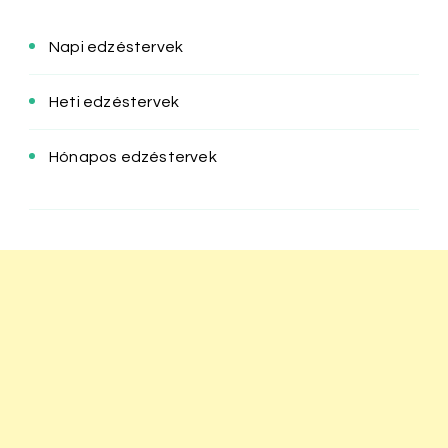
Napi edzéstervek
Heti edzéstervek
Hónapos edzéstervek