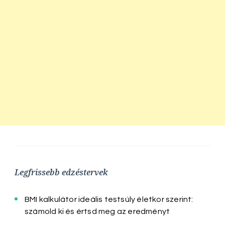
Legfrissebb edzéstervek
BMI kalkulátor ideális testsúly életkor szerint:
számold ki és értsd meg az eredményt