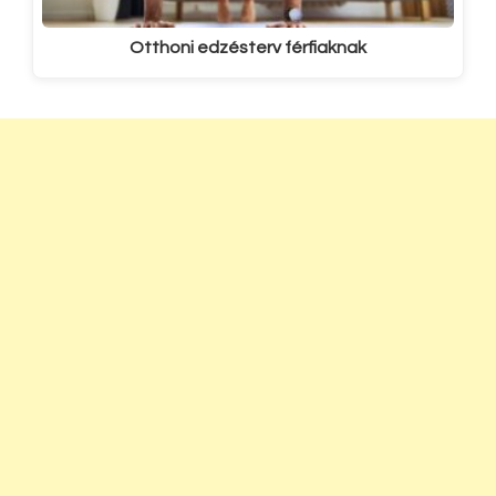
Otthoni edzésterv férfiaknak