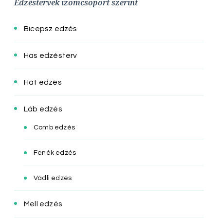
Edzéstervek izomcsoport szerint
Bicepsz edzés
Has edzésterv
Hát edzés
Láb edzés
Comb edzés
Fenék edzés
Vádli edzés
Mell edzés