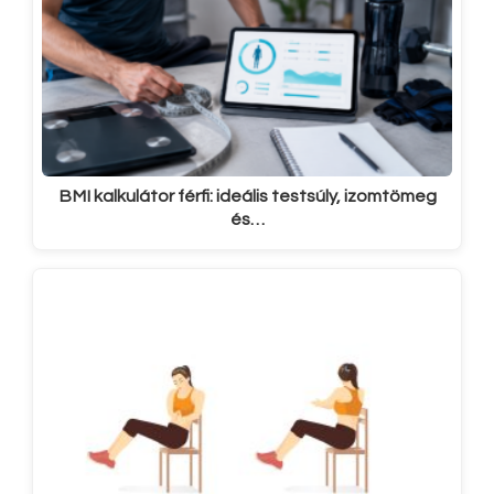
BMI kalkulátor férfi: ideális testsúly, izomtömeg
és…