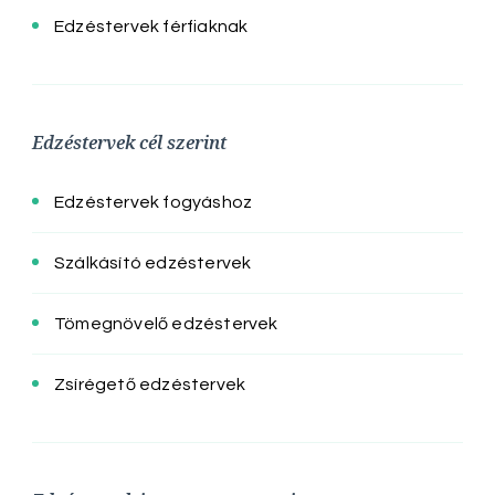
Edzéstervek férfiaknak
Edzéstervek cél szerint
Edzéstervek fogyáshoz
Szálkásító edzéstervek
Tömegnövelő edzéstervek
Zsírégető edzéstervek