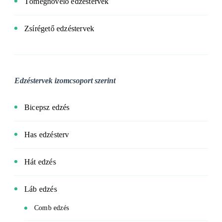
Tömegnövelő edzéstervek
Zsírégető edzéstervek
Edzéstervek izomcsoport szerint
Bicepsz edzés
Has edzésterv
Hát edzés
Láb edzés
Comb edzés