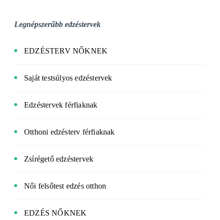
Legnépszerűbb edzéstervek
EDZÉSTERV NŐKNEK
Saját testsúlyos edzéstervek
Edzéstervek férfiaknak
Otthoni edzésterv férfiaknak
Zsírégető edzéstervek
Női felsőtest edzés otthon
EDZÉS NŐKNEK