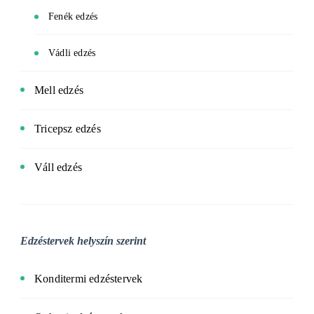
Fenék edzés
Vádli edzés
Mell edzés
Tricepsz edzés
Váll edzés
Edzéstervek helyszín szerint
Konditermi edzéstervek