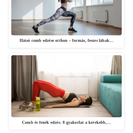
Hátsó comb edzése otthon – formás, feszes lábak…
Comb és fenék edzés: 8 gyakorlat a kerekebb,…