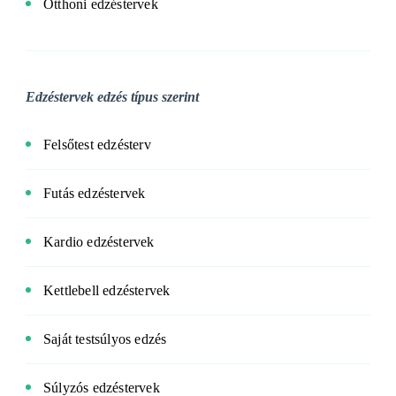
Otthoni edzéstervek
Edzéstervek edzés típus szerint
Felsőtest edzésterv
Futás edzéstervek
Kardio edzéstervek
Kettlebell edzéstervek
Saját testsúlyos edzés
Súlyzós edzéstervek